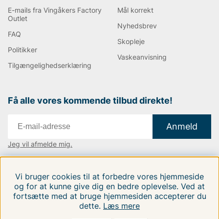
E-mails fra Vingåkers Factory
Mål korrekt
Outlet
Nyhedsbrev
FAQ
Skopleje
Politikker
Vaskeanvisning
Tilgængelighedserklæring
Få alle vores kommende tilbud direkte!
Anmeld
Jeg vil afmelde mig.
Vi findes i:
Danmark
|
Finland
|
Sverige
Vi bruger cookies til at forbedre vores hjemmeside
Følg os på vores sociale medier.
og for at kunne give dig en bedre oplevelse. Ved at
fortsætte med at bruge hjemmesiden accepterer du
dette.
Læs mere
FILTRERA EFTER
SORTER EFTER: