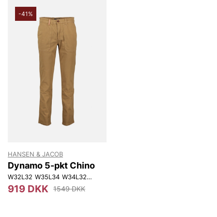
-41%
HANSEN & JACOB
Dynamo 5-pkt Chino
W32L32
W35L34
W34L32
W38L32
W32L30
W35L32
W33L34
W36L
919 DKK
1549 DKK