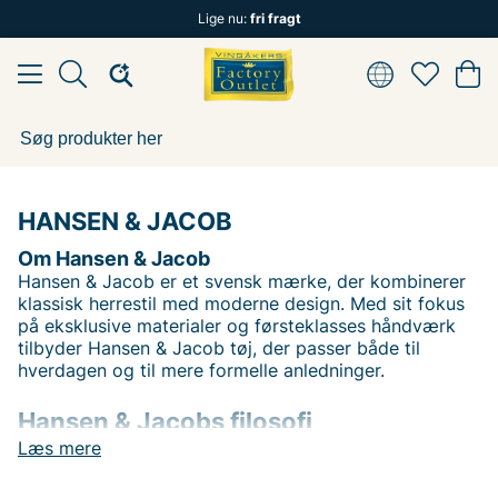
Lige nu:
fri fragt
HANSEN & JACOB
Om Hansen & Jacob
Hansen & Jacob er et svensk mærke, der kombinerer
klassisk herrestil med moderne design. Med sit fokus
på eksklusive materialer og førsteklasses håndværk
tilbyder Hansen & Jacob tøj, der passer både til
hverdagen og til mere formelle anledninger.
Hansen & Jacobs filosofi
Læs mere
Brandet stræber efter at skabe tøj, der er stilrent og
behageligt. Deres kollektioner kendetegnes af