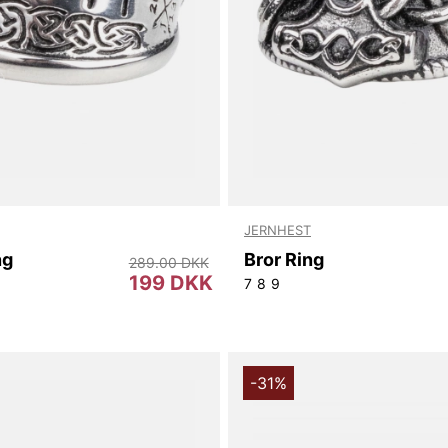
JERNHEST
ng
Bror Ring
289.00 DKK
199 DKK
7
8
9
-31%