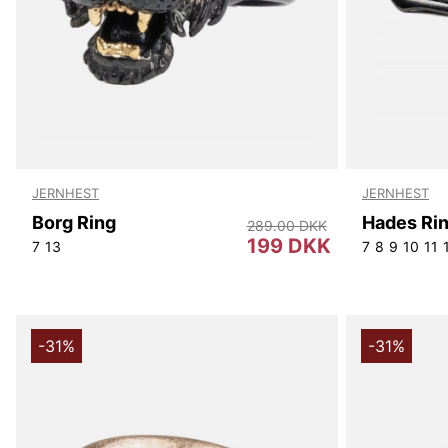
JERNHEST
JERNHEST
Borg Ring
Hades Ri
289.00 DKK
199 DKK
7
13
7
8
9
10
11
-31%
-31%