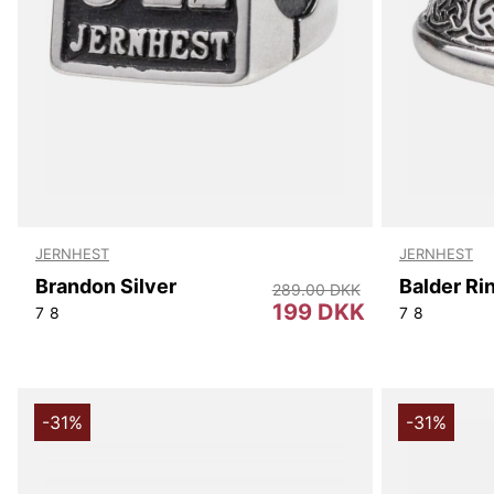
JERNHEST
JERNHEST
Brandon Silver
Balder Ri
289.00 DKK
199 DKK
7
8
7
8
-31%
-31%