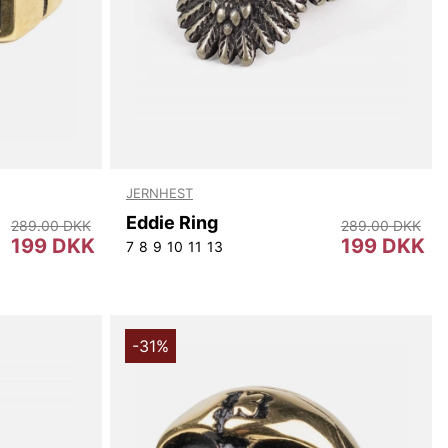
JERNHEST
Eddie Ring
289.00 DKK
289.00 DKK
199 DKK
199 DKK
7
8
9
10
11
13
-31%