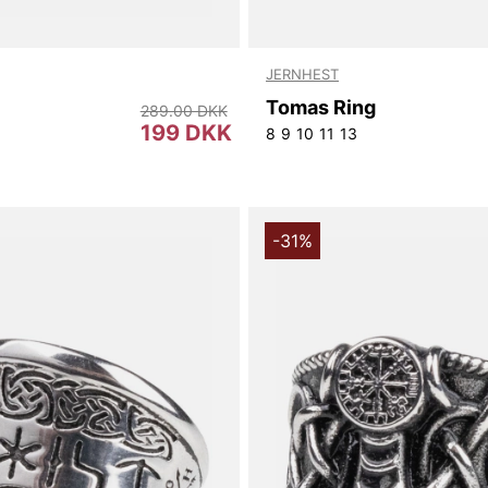
JERNHEST
Tomas Ring
289.00 DKK
199 DKK
8
9
10
11
13
-31%