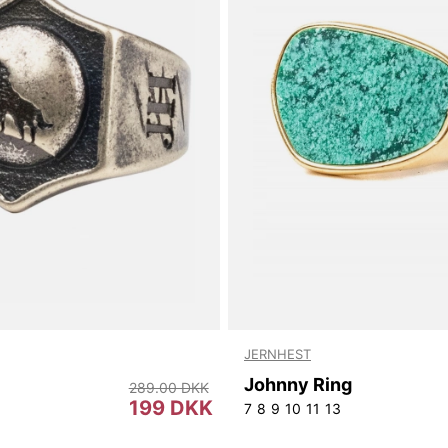
JERNHEST
Johnny Ring
289.00 DKK
199 DKK
7
8
9
10
11
13