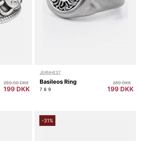
JERNHEST
Basileos Ring
289.00 DKK
289 DKK
199 DKK
199 DKK
7
8
9
-31%