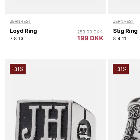
JERNHEST
JERNHEST
Loyd Ring
Stig Ring
289.00 DKK
199 DKK
7
8
13
8
9
11
-31%
-31%