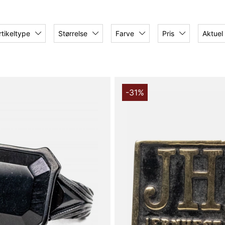
voritter – altid til
rtikeltype
Størrelse
Farve
Pris
Aktuel
-31%