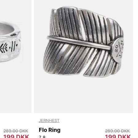
JERNHEST
Flo Ring
289.00 DKK
289.00 DKK
199 DKK
199 DKK
7
8