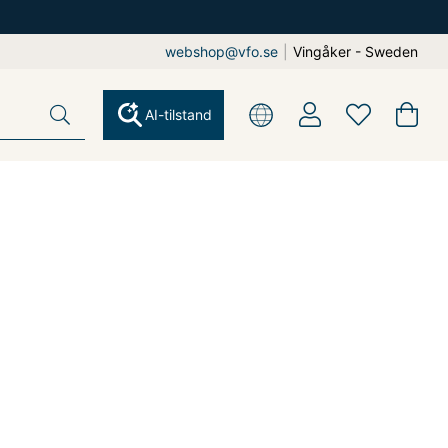
webshop@vfo.se
|
Vingåker - Sweden
AI-tilstand