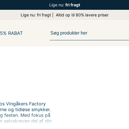
Lige nu:
fri fragt
Lige nu: fri fragt | Altid op til 80% lavere priser
65% RABAT
Hos Vingåkers Factory
rne og tidløse smykker.
 og festen. Med fokus på
en selvskreven del af din