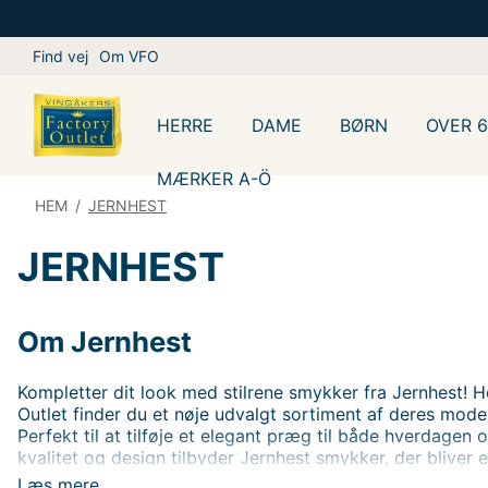
Find vej
Om VFO
HERRE
DAME
BØRN
OVER 
MÆRKER A-Ö
HEM
/
JERNHEST
JERNHEST
Om Jernhest
Kompletter dit look med stilrene smykker fra Jernhest! 
Outlet finder du et nøje udvalgt sortiment af deres mode
Perfekt til at tilføje et elegant præg til både hverdagen
kvalitet og design tilbyder Jernhest smykker, der bliver 
stil.
Læs mere