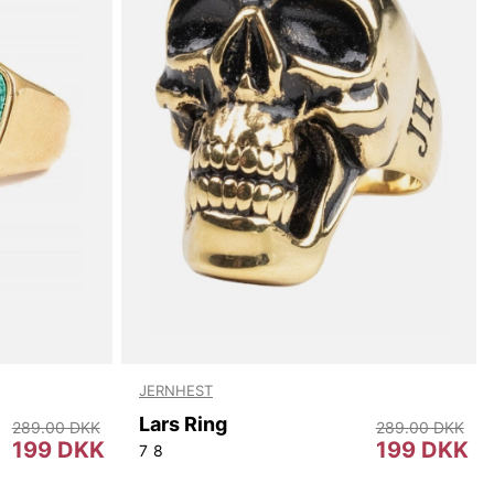
JERNHEST
Lars Ring
289.00 DKK
289.00 DKK
199 DKK
199 DKK
7
8