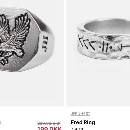
JERNHEST
g
Fred Ring
289.00 DKK
199 DKK
7
8
13