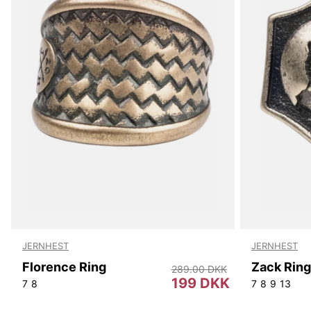
JERNHEST
JERNHEST
Florence Ring
Zack Ring
289.00 DKK
199 DKK
7
8
7
8
9
13