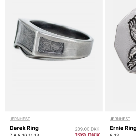
JERNHEST
JERNHEST
Derek Ring
Ernie Rin
289.00 DKK
199 DKK
7
8
9
10
11
13
8
13