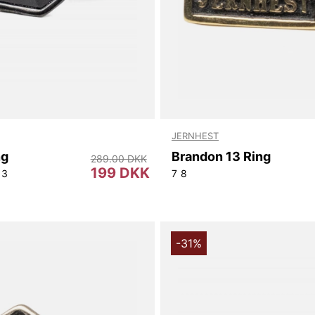
JERNHEST
ng
Brandon 13 Ring
289.00 DKK
199 DKK
13
7
8
-31%