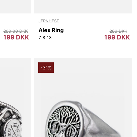
JERNHEST
Alex Ring
289.00 DKK
289 DKK
199 DKK
199 DKK
7
8
13
-31%