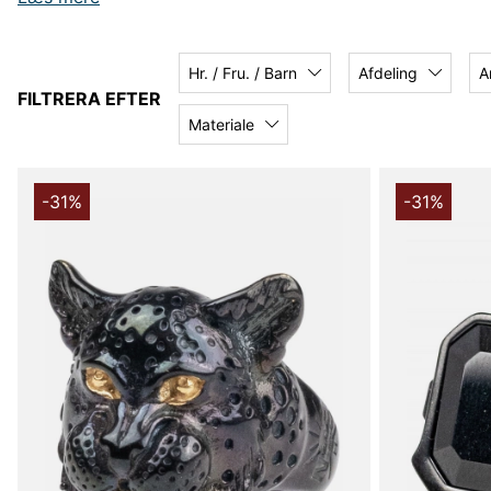
Shop online eller besøg vores butik for at finde dine nye fa
outletpriser!
Hr. / Fru. / Barn
Afdeling
A
FILTRERA EFTER
Materiale
-31%
-31%