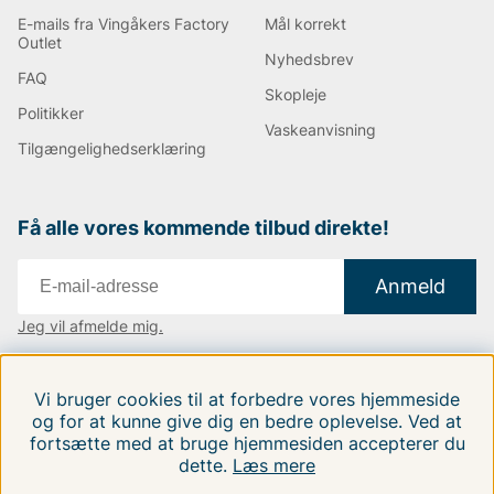
E-mails fra Vingåkers Factory
Mål korrekt
Outlet
Nyhedsbrev
FAQ
Skopleje
Politikker
Vaskeanvisning
Tilgængelighedserklæring
Få alle vores kommende tilbud direkte!
Anmeld
Jeg vil afmelde mig.
Vi findes i:
Danmark
|
Finland
|
Sverige
Vi bruger cookies til at forbedre vores hjemmeside
Følg os på vores sociale medier.
og for at kunne give dig en bedre oplevelse. Ved at
fortsætte med at bruge hjemmesiden accepterer du
dette.
Læs mere
FILTRERA EFTER
SORTER EFTER: