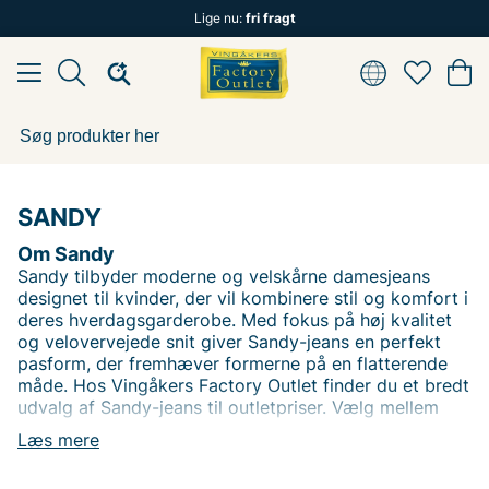
Lige nu:
fri fragt
SANDY
Om Sandy
Sandy tilbyder moderne og velskårne damesjeans
designet til kvinder, der vil kombinere stil og komfort i
deres hverdagsgarderobe. Med fokus på høj kvalitet
og velovervejede snit giver Sandy-jeans en perfekt
pasform, der fremhæver formerne på en flatterende
måde. Hos Vingåkers Factory Outlet finder du et bredt
udvalg af Sandy-jeans til outletpriser. Vælg mellem
forskellige vaske, pasformer og detaljer, så du kan
Læs mere
finde dine nye denimfavoritter.
Få jeans, der passer både til afslappede dage og