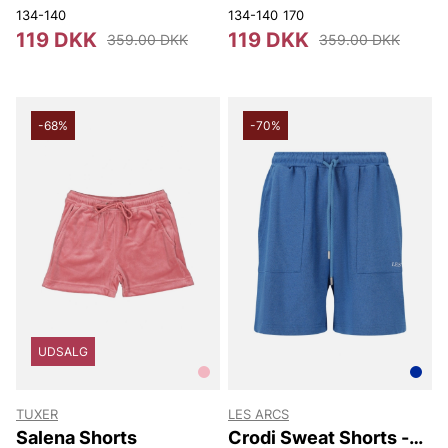
134-140
134-140
170
119 DKK
119 DKK
359.00 DKK
359.00 DKK
-68%
-70%
UDSALG
TUXER
LES ARCS
Salena Shorts
Crodi Sweat Shorts -