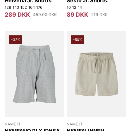
Helvetia Jr. Shorts
Sesto Jr. Shorts.
128
140
152
164
176
10
12
14
289 DKK
89 DKK
459.00 DKK
219 DKK
-32%
-50%
NAME IT
NAME IT
NKMFANO RLX SWEAT
NKMFALINNEN