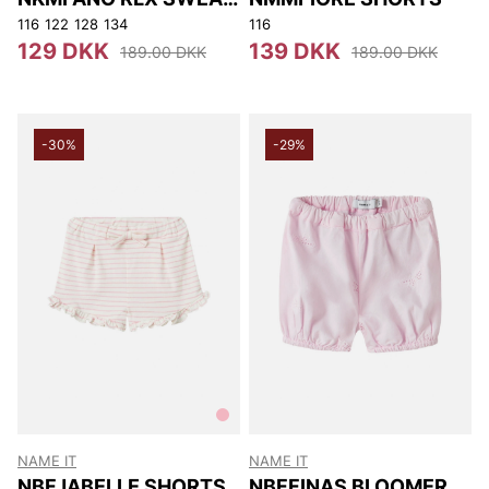
SHORTS UNB
116
122
128
134
116
129 DKK
139 DKK
189.00 DKK
189.00 DKK
-30%
-29%
NAME IT
NAME IT
NBFJABELLE SHORTS
NBFFINAS BLOOMER