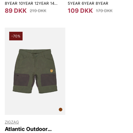
8YEAR
10YEAR
12YEAR
14YEAR
5YEAR
6YEAR
8YEAR
89 DKK
109 DKK
219 DKK
179 DKK
-70%
ZIGZAG
Atlantic Outdoor