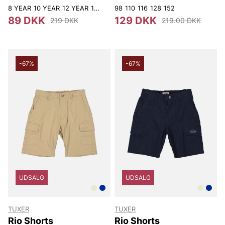
8 YEAR
10 YEAR
12 YEAR
14 YEAR
98
110
116
128
152
89 DKK
129 DKK
219 DKK
219.00 DKK
-67%
-67%
UDSALG
UDSALG
TUXER
TUXER
Rio Shorts
Rio Shorts