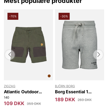
Mest populære produkter
-70%
-30%
ZIGZAG
BJÖRN BORG
Atlantic Outdoor
Borg Essential 1
Shorts
Sweatshorts
140
189 DKK
269 DKK
109 DKK
359 DKK