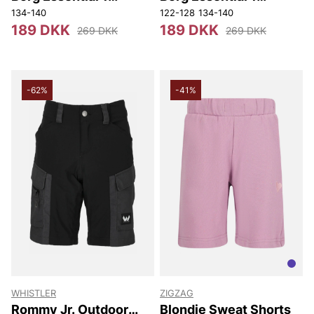
Sweatshorts
Sweatshorts
134-140
122-128
134-140
189 DKK
189 DKK
269 DKK
269 DKK
-62%
-41%
WHISTLER
ZIGZAG
Rommy Jr. Outdoor
Blondie Sweat Shorts