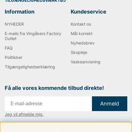
TILGÆNGELIGHEDSVÆRKTØJ
Information
Kundeservice
NYHEDER
Kontakt os
E-mails fra Vingåkers Factory
Mål korrekt
Outlet
Nyhedsbrev
FAQ
Skopleje
Politikker
Vaskeanvisning
Tilgængelighedserklæring
Få alle vores kommende tilbud direkte!
Anmeld
Jeg vil afmelde mig.
Vi findes i:
Danmark
|
Finland
|
Sverige