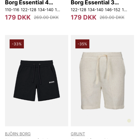
Borg Essential 4
Borg Essential 3
Sweatshorts
Sweatshorts
110-116
122-128
134-140
146-152
122-128
158-164
134-140
170
146-152
158-164
179 DKK
179 DKK
269.00 DKK
269.00 DKK
-33%
-35%
BJÖRN BORG
GRUNT