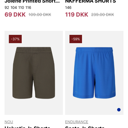
Jolene Printed Short
NKFFERMA SHORTS
Tights
92
104
110
116
146
69 DKK
119 DKK
109.00 DKK
239.00 DKK
-37%
-59%
NOU
ENDURANCE