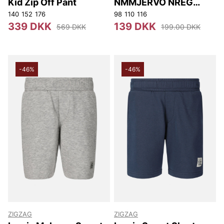
Kid Zip Off Pant
NMMJERVO NREG
SWEAT SHORTS UNB
140
152
176
98
110
116
339 DKK
139 DKK
569 DKK
199.00 DKK
-46%
-46%
ZIGZAG
ZIGZAG