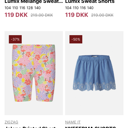
Lumix Melange Sweat
Lumix Sweat Shorts
Shorts
104
110
116
128
140
104
110
116
140
119 DKK
119 DKK
219.00 DKK
219.00 DKK
-37%
-50%
ZIGZAG
NAME IT