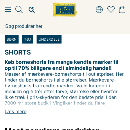
BØRN
TØJ
UNDERDELE
SHORTS
Køb børneshorts fra mange kendte mærker til
op til 70% billigere end i almindelig handel!
Masser af mærkevare-børneshorts til outletpriser. Her
finder du børneshorts i alle størrelser. Mærkevare-
børneshorts fra kendte mærker. Vælg kategori i
menuen og filtrér efter farve, størrelse eller hvorfor
ikke træk i pris-skyderen for den bedste pris! I den
7000 m² store butik i Vingåker finder du flere
børneshorts fra mange kendte mærker. God fornøjelse
Læs mere
med shoppingen ønsker vi hos Vingåkers Factory
Outlet AB.