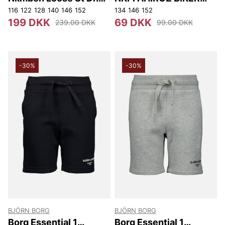
Lshorts 7383-oy Noos
LEGGING
116
122
128
140
146
152
134
146
152
199 DKK
69 DKK
239.00 DKK
99.00 DKK
-30%
-30%
BJÖRN BORG
BJÖRN BORG
Borg Essential 1
Borg Essential 1