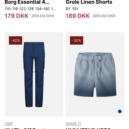
Borg Essential 4
Grole Linen Shorts
Sweatshorts
110-116
122-128
134-140
146-152
8Y
158-164
10Y
170
179 DKK
189 DKK
269.00 DKK
289.00 DKK
-40%
-30%
CMP
NAME IT