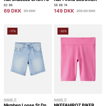
62
86
56
68
74
69 DKK
149 DKK
99 DKK
209.00 DKK
-17%
-30%
NAME IT
NAME IT
Nkmben Loose St Dnm
NKFFAHIROZ BIKER