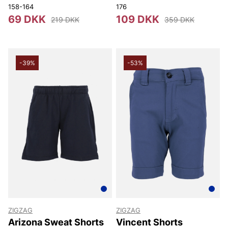
Youth
158-164
176
69 DKK
109 DKK
219 DKK
359 DKK
-39%
-53%
ZIGZAG
ZIGZAG
Arizona Sweat Shorts
Vincent Shorts