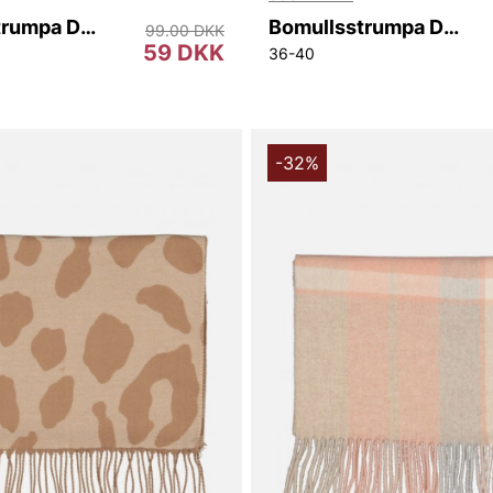
Bomullsstrumpa Dam Sneaker 3-p
Bomullsstrumpa Denize Dam 3-p
99.00 DKK
59 DKK
36-40
-32%