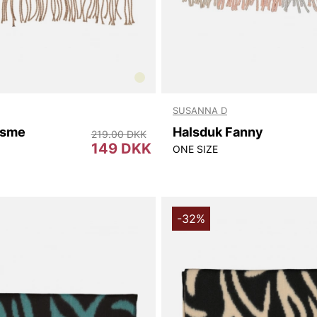
SUSANNA D
Esme
Halsduk Fanny
219.00 DKK
149 DKK
ONE SIZE
-32%