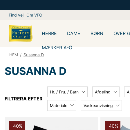
Find vej
Om VFO
HERRE
DAME
BØRN
OVER 
MÆRKER A-Ö
HEM
/
Susanna D
SUSANNA D
Hr. / Fru. / Barn
Afdeling
A
FILTRERA EFTER
Materiale
Vaskeanvisning
-40%
-40%