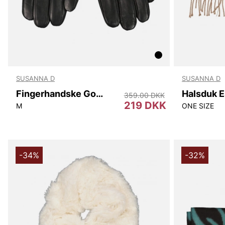
SUSANNA D
SUSANNA D
Fingerhandske Goat Skinn
Halsduk 
359.00 DKK
219 DKK
M
ONE SIZE
-34%
-32%