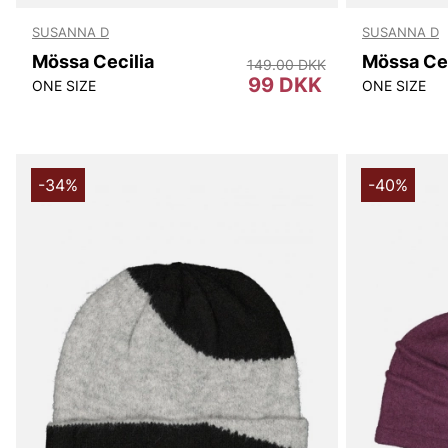
SUSANNA D
SUSANNA D
Mössa Cecilia
Mössa Cec
149.00 DKK
99 DKK
ONE SIZE
ONE SIZE
-34%
-40%