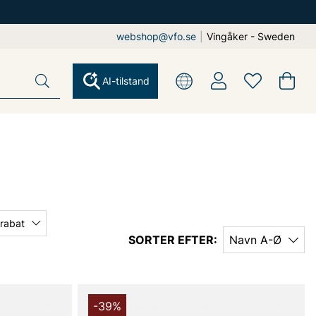
webshop@vfo.se
|
Vingåker - Sweden
AI-tilstand
 rabat
SORTER EFTER:
Navn A-Ø
-39%