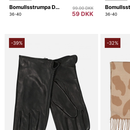
Bomullsstrumpa Dam 3-pack Agnes
99.00 DKK
59 DKK
36-40
36-40
-39%
-32%