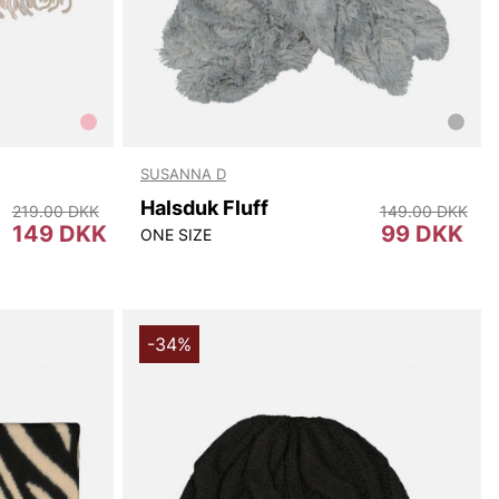
SUSANNA D
Halsduk Fluff
219.00 DKK
149.00 DKK
149 DKK
99 DKK
ONE SIZE
-34%