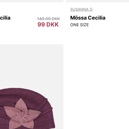
SUSANNA D
ilia
Mössa Cecilia
149.00 DKK
99 DKK
ONE SIZE