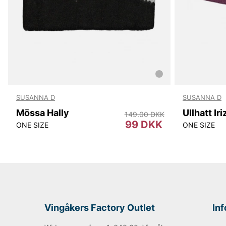
SUSANNA D
SUSANNA D
Mössa Hally
Ullhatt Iri
149.00 DKK
99 DKK
ONE SIZE
ONE SIZE
Vingåkers Factory Outlet
In