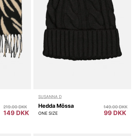
SUSANNA D
Hedda Mössa
219.00 DKK
149.00 DKK
149 DKK
99 DKK
ONE SIZE