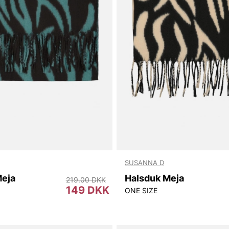
SUSANNA D
Meja
Halsduk Meja
219.00 DKK
149 DKK
ONE SIZE