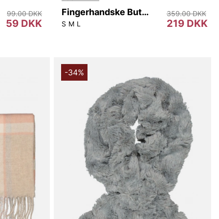
Fingerhandske Button Skinn
99.00 DKK
359.00 DKK
59 DKK
219 DKK
S
M
L
-34%