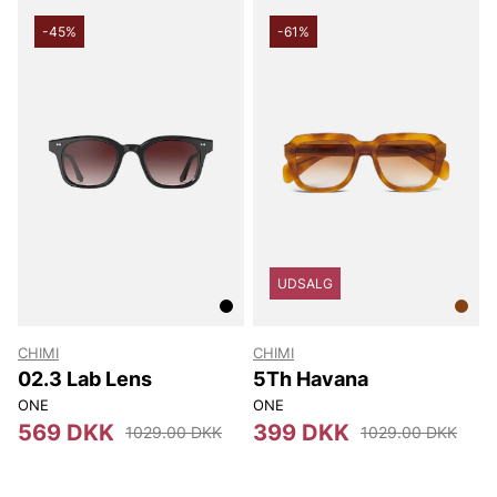
-45%
-61%
UDSALG
CHIMI
CHIMI
02.3 Lab Lens
5Th Havana
ONE
ONE
569 DKK
399 DKK
1029.00 DKK
1029.00 DKK