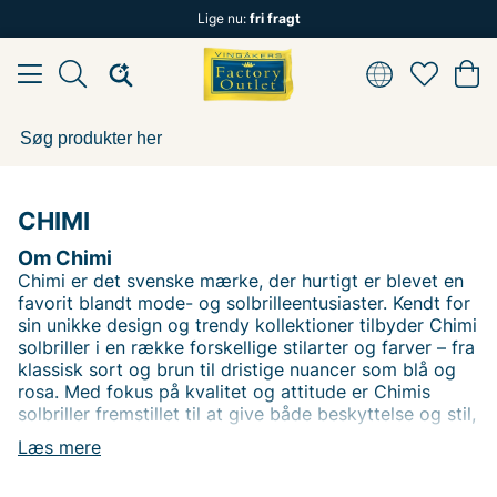
Lige nu:
fri fragt
CHIMI
Om Chimi
Chimi er det svenske mærke, der hurtigt er blevet en
favorit blandt mode- og solbrilleentusiaster. Kendt for
sin unikke design og trendy kollektioner tilbyder Chimi
solbriller i en række forskellige stilarter og farver – fra
klassisk sort og brun til dristige nuancer som blå og
rosa. Med fokus på kvalitet og attitude er Chimis
solbriller fremstillet til at give både beskyttelse og stil,
uanset om du er på stranden, i byen eller på farten.
Læs mere
Chimi kombinerer skandinavisk enkelhed med
modebevidst design og tilbyder briller, der passer til