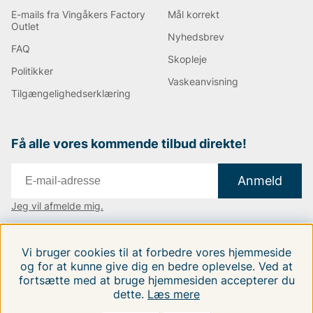
E-mails fra Vingåkers Factory
Mål korrekt
Outlet
Nyhedsbrev
FAQ
Skopleje
Politikker
Vaskeanvisning
Tilgængelighedserklæring
Få alle vores kommende tilbud direkte!
Anmeld
Jeg vil afmelde mig.
Vi findes i:
Danmark
|
Finland
|
Sverige
Vi bruger cookies til at forbedre vores hjemmeside
Følg os på vores sociale medier.
og for at kunne give dig en bedre oplevelse. Ved at
fortsætte med at bruge hjemmesiden accepterer du
dette.
Læs mere
FILTRERA EFTER
SORTER EFTER: