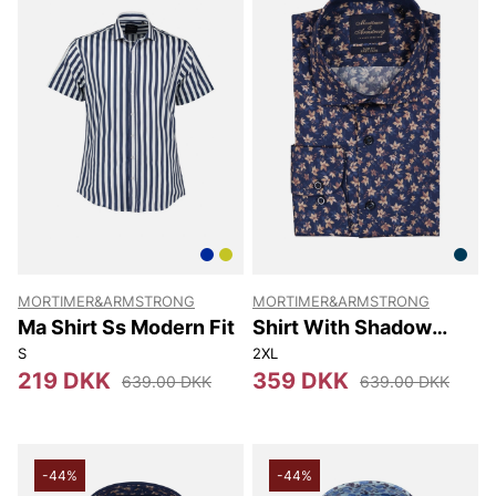
MORTIMER&ARMSTRONG
MORTIMER&ARMSTRONG
Ma Shirt Ss Modern Fit
Shirt With Shadow
Flowers Slim Fit
S
2XL
219 DKK
359 DKK
639.00 DKK
639.00 DKK
-44%
-44%