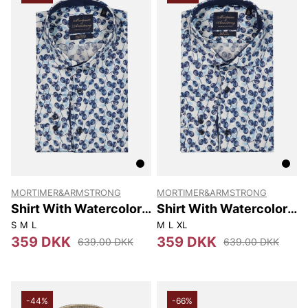
MORTIMER&ARMSTRONG
MORTIMER&ARMSTRONG
Shirt With Watercolor
Shirt With Watercolor
Leaves Modern Fit
Leaves Slim Fit
S
M
L
M
L
XL
359 DKK
359 DKK
639.00 DKK
639.00 DKK
-44%
-66%