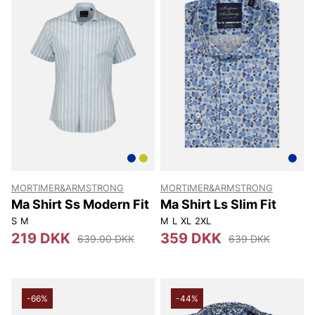
MORTIMER&ARMSTRONG
MORTIMER&ARMSTRONG
Ma Shirt Ss Modern Fit
Ma Shirt Ls Slim Fit
S
M
M
L
XL
2XL
219 DKK
359 DKK
639.00 DKK
639 DKK
-66%
-44%