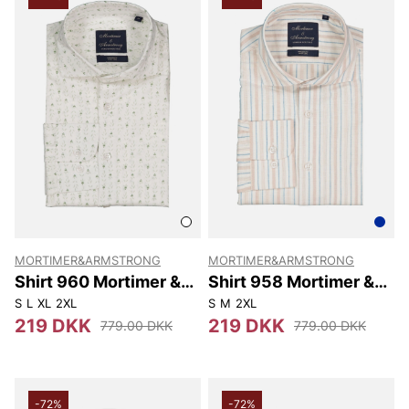
MORTIMER&ARMSTRONG
MORTIMER&ARMSTRONG
Shirt 960 Mortimer &
Shirt 958 Mortimer &
Armstrong
Armstrong
S
L
XL
2XL
S
M
2XL
219 DKK
219 DKK
779.00 DKK
779.00 DKK
-72%
-72%