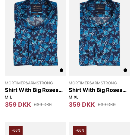
MORTIMER&ARMSTRONG
MORTIMER&ARMSTRONG
Shirt With Big Roses
Shirt With Big Roses
Modern Fit
Slim Fit
M
L
M
XL
359 DKK
359 DKK
639 DKK
639 DKK
-66%
-66%