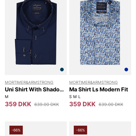
MORTIMER&ARMSTRONG
MORTIMER&ARMSTRONG
Uni Shirt With Shadow
Ma Shirt Ls Modern Fit
Flowers Slim Fit
M
S
M
L
359 DKK
359 DKK
639.00 DKK
639.00 DKK
-66%
-66%