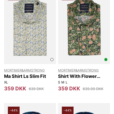
MORTIMER&ARMSTRONG
MORTIMER&ARMSTRONG
Ma Shirt Ls Slim Fit
Shirt With Flower
Dessin Modern Fit
XL
S
M
L
359 DKK
359 DKK
639 DKK
639.00 DKK
-44%
-44%