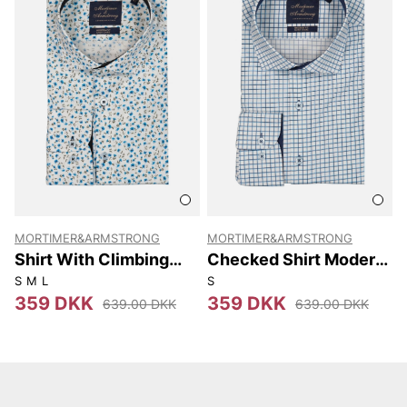
MORTIMER&ARMSTRONG
MORTIMER&ARMSTRONG
Shirt With Climbing
Checked Shirt Modern
Flowers Modern Fit
Fit
S
M
L
S
359 DKK
359 DKK
639.00 DKK
639.00 DKK