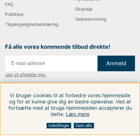
FAQ
Skopleje
Politikker
Vaskeanvisning
Tilgængelighedserklæring
Få alle vores kommende tilbud direkte!
Anmeld
Jeg vil afmelde mig.
Vi findes i:
Danmark
|
Finland
|
Sverige
Vi bruger cookies til at forbedre vores hjemmeside
Følg os på vores sociale medier.
og for at kunne give dig en bedre oplevelse. Ved at
fortsætte med at bruge hjemmesiden accepterer du
dette.
Læs mere
FILTRERA EFTER
SORTER EFTER:
Indstillinger
Gem alle