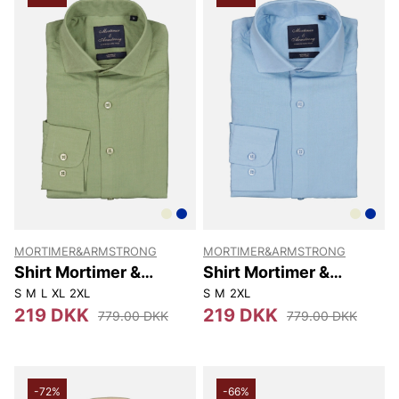
MORTIMER&ARMSTRONG
MORTIMER&ARMSTRONG
Shirt Mortimer &
Shirt Mortimer &
Armstrong
Armstrong
S
M
L
XL
2XL
S
M
2XL
219 DKK
219 DKK
779.00 DKK
779.00 DKK
-72%
-66%