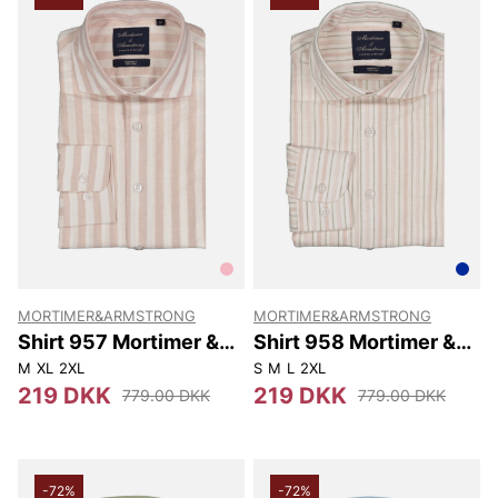
MORTIMER&ARMSTRONG
MORTIMER&ARMSTRONG
Shirt 957 Mortimer &
Shirt 958 Mortimer &
Armstrong
Armstrong
M
XL
2XL
S
M
L
2XL
219 DKK
219 DKK
779.00 DKK
779.00 DKK
-72%
-72%