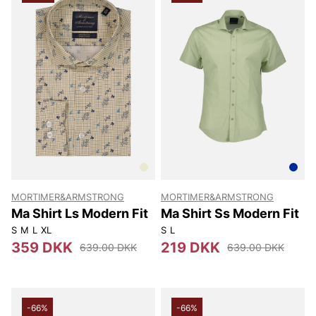
MORTIMER&ARMSTRONG
MORTIMER&ARMSTRONG
Ma Shirt Ls Modern Fit
Ma Shirt Ss Modern Fit
S
M
L
XL
S
L
359 DKK
219 DKK
639.00 DKK
639.00 DKK
-66%
-66%