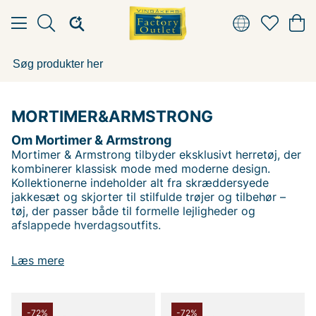
MORTIMER&ARMSTRONG
Om Mortimer & Armstrong
Mortimer & Armstrong tilbyder eksklusivt herretøj, der
kombinerer klassisk mode med moderne design.
Kollektionerne indeholder alt fra skræddersyede
jakkesæt og skjorter til stilfulde trøjer og tilbehør –
tøj, der passer både til formelle lejligheder og
afslappede hverdagsoutfits.
Hvert stykke tøj er omhyggeligt udformet for at give
Læs mere
dig den perfekte pasform og den højeste kvalitet,
hvilket gør Mortimer & Armstrong til det oplagte valg
for den stilbevidste mand.
-72%
-72%