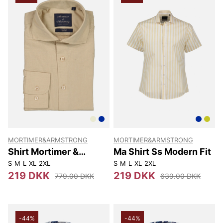
MORTIMER&ARMSTRONG
MORTIMER&ARMSTRONG
Shirt Mortimer &
Ma Shirt Ss Modern Fit
Armstrong
S
M
L
XL
2XL
S
M
L
XL
2XL
219 DKK
219 DKK
779.00 DKK
639.00 DKK
-44%
-44%