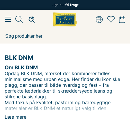
Lige nu:
fri fragt
BLK DNM
Om BLK DNM
Opdag BLK DNM, mærket der kombinerer tidløs
minimalisme med urban edge. Her finder du ikoniske
plagg, der passer til både hverdag og fest – fra
perfekte læderjakker til skræddersyede jeans og
stilrene basisplagg.
Med fokus på kvalitet, pasform og bæredygtige
materialer er BLK DNM et naturligt valg til den
moderne garderobe.
Læs mere
Udforsk vores sortiment og lad dig inspirere af et