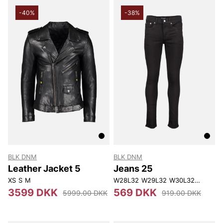
-40%
-38%
BLK DNM
BLK DNM
Leather Jacket 5
Jeans 25
XS
S
M
W28L32
W29L32
W30L32
W31L32
3599 DKK
569 DKK
5999.00 DKK
919.00 DKK