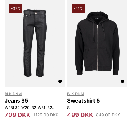
-37%
-41%
BLK DNM
BLK DNM
Jeans 95
Sweatshirt 5
W28L32
W29L32
W31L32
W32L32
S
W32L34
W33L32
W33L34
W34L
709 DKK
499 DKK
1129.00 DKK
849.00 DKK