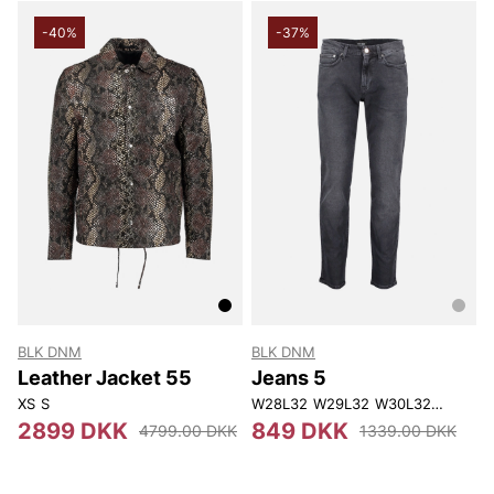
udvalg, der emmer af selvtillid og stil.
Perfekt til dig, der søger et look, der er både enkelt
-40%
-37%
og sofistikeret.
BLK DNM
BLK DNM
Leather Jacket 55
Jeans 5
XS
S
W28L32
W29L32
W30L32
W30L34
2899 DKK
849 DKK
4799.00 DKK
1339.00 DKK