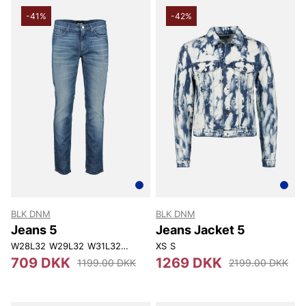
-41%
-42%
BLK DNM
BLK DNM
Jeans 5
Jeans Jacket 5
W28L32
W29L32
W31L32
W30L34
XS
W31L34
S
709 DKK
1269 DKK
1199.00 DKK
2199.00 DKK