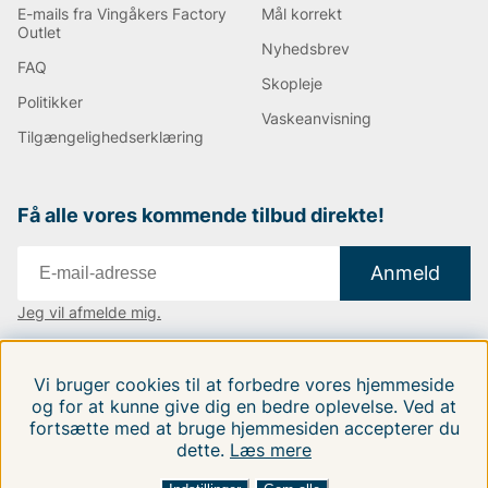
E-mails fra Vingåkers Factory
Mål korrekt
Outlet
Nyhedsbrev
FAQ
Skopleje
Politikker
Vaskeanvisning
Tilgængelighedserklæring
Få alle vores kommende tilbud direkte!
Anmeld
Jeg vil afmelde mig.
Vi findes i:
Danmark
|
Finland
|
Sverige
Vi bruger cookies til at forbedre vores hjemmeside
Følg os på vores sociale medier.
og for at kunne give dig en bedre oplevelse. Ved at
fortsætte med at bruge hjemmesiden accepterer du
dette.
Læs mere
FILTRERA EFTER
SORTER EFTER: