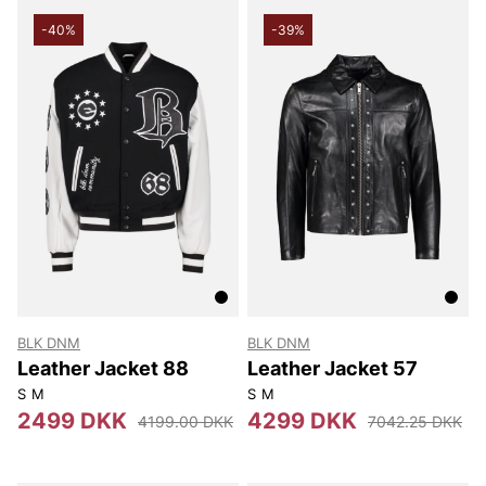
-40%
-39%
BLK DNM
BLK DNM
Leather Jacket 88
Leather Jacket 57
S
M
S
M
2499 DKK
4299 DKK
4199.00 DKK
7042.25 DKK