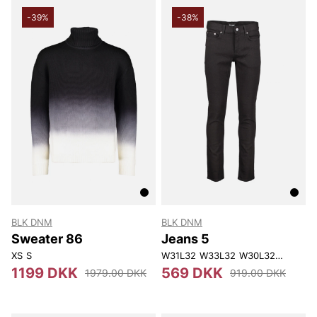
-39%
-38%
BLK DNM
BLK DNM
Sweater 86
Jeans 5
XS
S
W31L32
W33L32
W30L32
W28L32
1199 DKK
569 DKK
1979.00 DKK
919.00 DKK