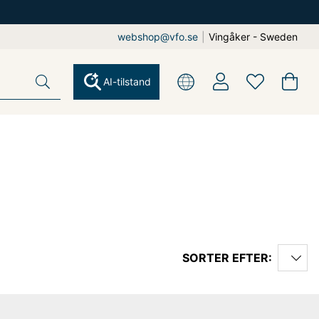
webshop@vfo.se
|
Vingåker - Sweden
AI-tilstand
SORTER EFTER: