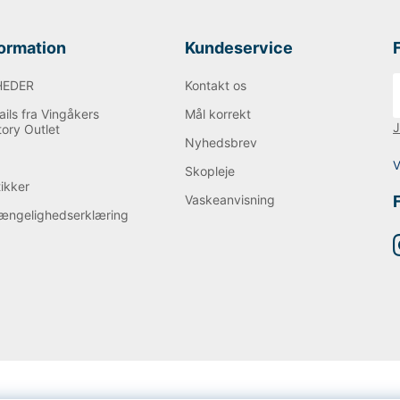
formation
Kundeservice
HEDER
Kontakt os
ils fra Vingåkers
Mål korrekt
J
tory Outlet
Nyhedsbrev
Q
V
Skopleje
tikker
Vaskeanvisning
gængelighedserklæring