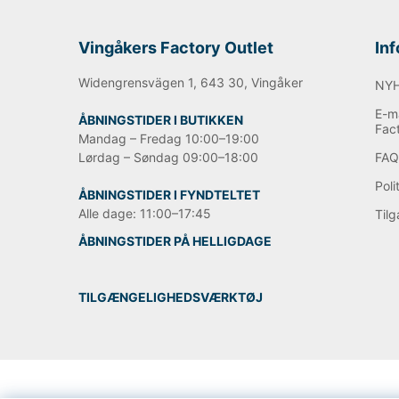
Vingåkers Factory Outlet
In
Widengrensvägen 1, 643 30, Vingåker
NY
E-ma
ÅBNINGSTIDER I BUTIKKEN
Fac
Mandag – Fredag 10:00–19:00
Lørdag – Søndag 09:00–18:00
FA
Poli
ÅBNINGSTIDER I FYNDTELTET
Alle dage: 11:00–17:45
Til
ÅBNINGSTIDER PÅ HELLIGDAGE
TILGÆNGELIGHEDSVÆRKTØJ