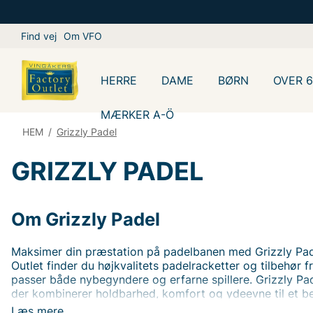
Find vej
Om VFO
HERRE
DAME
BØRN
OVER 
MÆRKER A-Ö
HEM
/
Grizzly Padel
GRIZZLY PADEL
Om Grizzly Padel
Maksimer din præstation på padelbanen med Grizzly Pad
Outlet finder du højkvalitets padelracketter og tilbehør f
passer både nybegyndere og erfarne spillere. Grizzly Pad
der kombinerer holdbarhed, komfort og ydeevne til et be
Shop nu og tag dit padelspil til næste niveau – altid til o
Læs mere