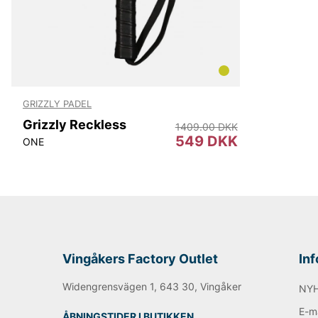
GRIZZLY PADEL
Grizzly Reckless
1409.00 DKK
549 DKK
ONE
Vingåkers Factory Outlet
In
Widengrensvägen 1, 643 30, Vingåker
NY
E-ma
ÅBNINGSTIDER I BUTIKKEN