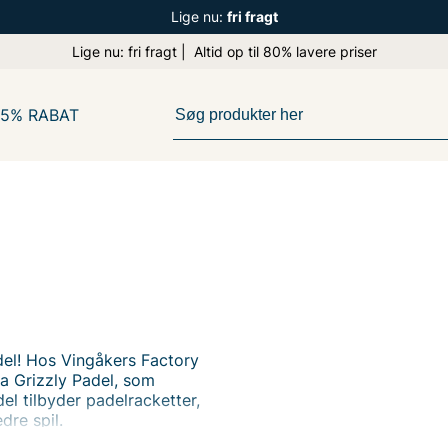
Lige nu:
fri fragt
Lige nu: fri fragt | Altid op til 80% lavere priser
65% RABAT
el! Hos Vingåkers Factory
ra Grizzly Padel, som
el tilbyder padelracketter,
dre spil.
utletpriser. Besøg os online