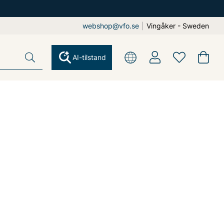
webshop@vfo.se
|
Vingåker - Sweden
AI-tilstand