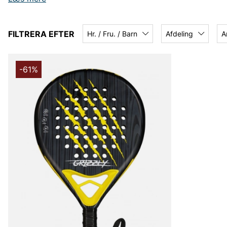
eller i butikken!
FILTRERA EFTER
Hr. / Fru. / Barn
Afdeling
A
-61%