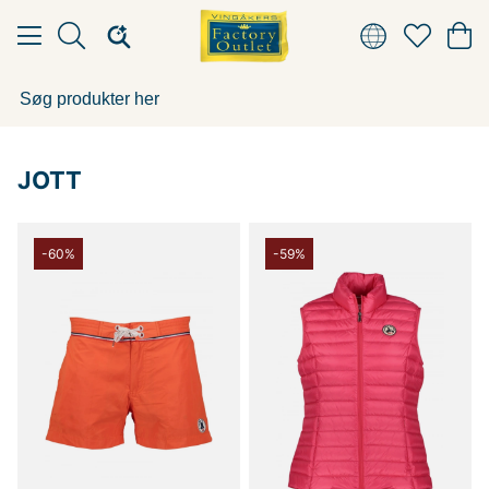
JOTT
-60%
-59%