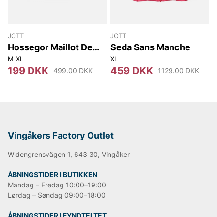
JOTT
JOTT
Hossegor Maillot De
Seda Sans Manche
Bain Ceinture Plate
M
XL
XL
199 DKK
459 DKK
499.00 DKK
1129.00 DKK
Vingåkers Factory Outlet
Widengrensvägen 1, 643 30, Vingåker
ÅBNINGSTIDER I BUTIKKEN
Mandag – Fredag 10:00–19:00
Lørdag – Søndag 09:00–18:00
ÅBNINGSTIDER I FYNDTELTET