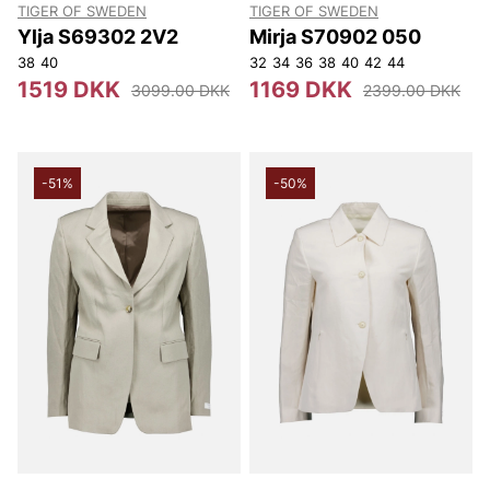
TIGER OF SWEDEN
TIGER OF SWEDEN
Ylja S69302 2V2
Mirja S70902 050
38
40
32
34
36
38
40
42
44
1519 DKK
1169 DKK
3099.00 DKK
2399.00 DKK
-51%
-50%