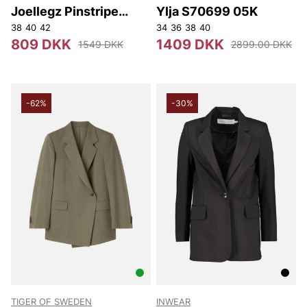
Joellegz Pinstripe
Ylja S70699 05K
Blazer 2.0 Noos
38
40
42
34
36
38
40
809 DKK
1409 DKK
1549 DKK
2899.00 DKK
-62%
-30%
TIGER OF SWEDEN
INWEAR