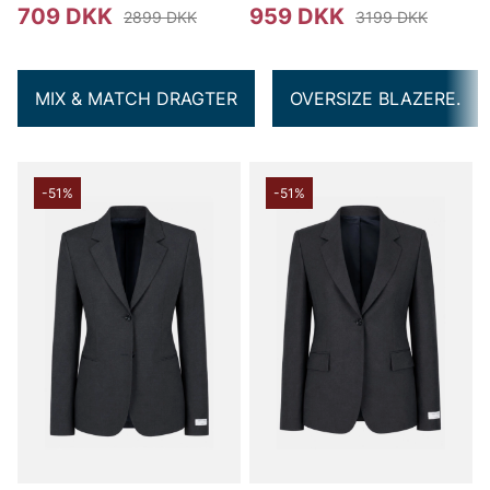
709 DKK
959 DKK
2899 DKK
3199 DKK
MIX & MATCH DRAGTER
OVERSIZE BLAZERE.
-51%
-51%