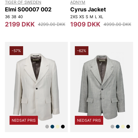
TIGER OF SWEDEN
ADNYM
Elmi S00007 002
Cyrus Jacket
36
38
40
2XS
XS
S
M
L
XL
2199 DKK
1909 DKK
4299.00 DKK
4999.00 DKK
-57%
-62%
NEDSAT PRIS
NEDSAT PRIS