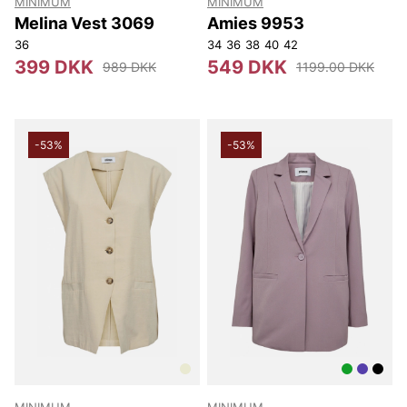
MINIMUM
MINIMUM
Melina Vest 3069
Amies 9953
36
34
36
38
40
42
399 DKK
549 DKK
989 DKK
1199.00 DKK
-53%
-53%