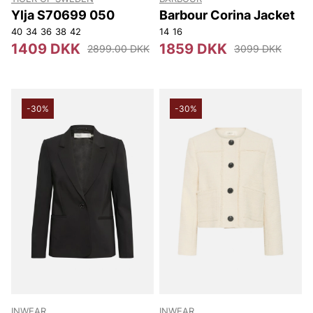
Ylja S70699 050
Barbour Corina Jacket
40
34
36
38
42
14
16
1409 DKK
1859 DKK
2899.00 DKK
3099 DKK
-30%
-30%
INWEAR
INWEAR