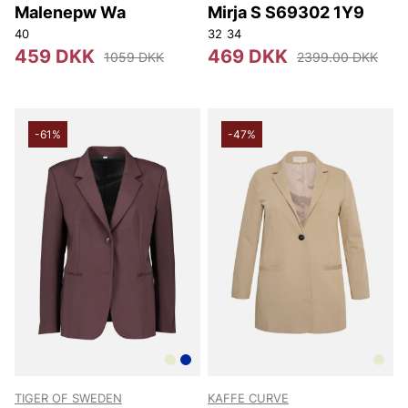
Malenepw Wa
Mirja S S69302 1Y9
40
32
34
459 DKK
469 DKK
1059 DKK
2399.00 DKK
-61%
-47%
TIGER OF SWEDEN
KAFFE CURVE