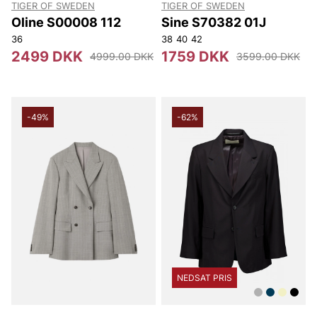
TIGER OF SWEDEN
TIGER OF SWEDEN
Oline S00008 112
Sine S70382 01J
36
38
40
42
2499 DKK
1759 DKK
4999.00 DKK
3599.00 DKK
-49%
-62%
NEDSAT PRIS