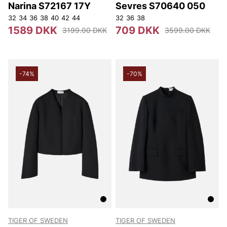
Narina S72167 17Y
Sevres S70640 050
32
34
36
38
40
42
44
32
36
38
1589 DKK
709 DKK
3199.00 DKK
3599.00 DKK
-74%
-70%
TIGER OF SWEDEN
TIGER OF SWEDEN