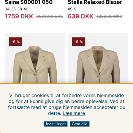
Saina S00001 050
Stella Relaxed Blazer
34
36
38
40
XS
S
1759 DKK
639 DKK
3599.00 DKK
1239.00 DKK
-51%
-51%
Vi bruger cookies til at forbedre vores hjemmeside
og for at kunne give dig en bedre oplevelse. Ved at
fortsætte med at bruge hjemmesiden accepterer du
dette.
Læs mere
FILTRERA EFTER
SORTER EFTER:
Indstillinger
Gem alle
TIGER OF SWEDEN
TIGER OF SWEDEN