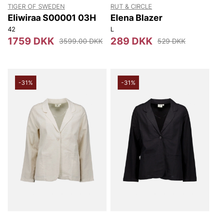
TIGER OF SWEDEN
RUT & CIRCLE
Eliwiraa S00001 03H
Elena Blazer
42
L
1759 DKK
289 DKK
3599.00 DKK
529 DKK
-31%
-31%