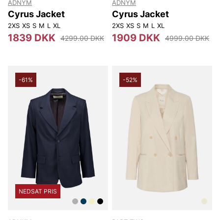
ADNYM
ADNYM
Cyrus Jacket
Cyrus Jacket
2XS
XS
S
M
L
XL
2XS
XS
S
M
L
XL
1839 DKK
1909 DKK
4299.00 DKK
4999.00 DKK
-61%
-52%
NEDSAT PRIS