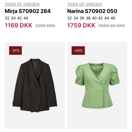
TIGER OF SWEDEN
TIGER OF SWEDEN
Mirja S70902 284
Narina S70902 050
32
34
42
44
32
34
36
38
40
42
44
46
1169 DKK
1759 DKK
2399 DKK
3599.00 DKK
-51%
-45%