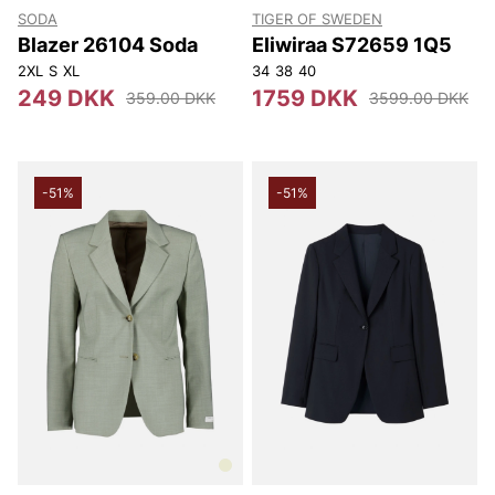
SODA
TIGER OF SWEDEN
Blazer 26104 Soda
Eliwiraa S72659 1Q5
2XL
S
XL
34
38
40
249 DKK
1759 DKK
359.00 DKK
3599.00 DKK
-51%
-51%