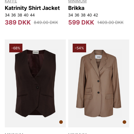
KAFFE
MINIMUM
Katrinity Shirt Jacket
Brikka
34
36
38
40
44
34
36
38
40
42
389 DKK
599 DKK
849.00 DKK
1409.00 DKK
-68%
-54%