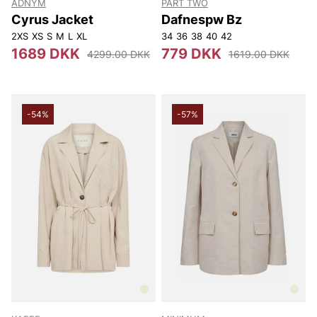
ADNYM
PART TWO
Cyrus Jacket
Dafnespw Bz
2XS
XS
S
M
L
XL
34
36
38
40
42
1689 DKK
779 DKK
4299.00 DKK
1619.00 DKK
-54%
-57%