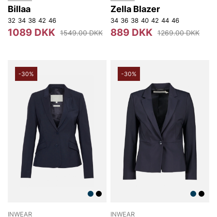
Billaa
Zella Blazer
32
34
38
42
46
34
36
38
40
42
44
46
1089 DKK
889 DKK
1549.00 DKK
1269.00 DKK
-30%
-30%
INWEAR
INWEAR