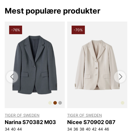
styles er fra kendte brands og udvalgt med fokus på
kvalitet, funktion og design.
Mest populære produkter
Som outlet kan vi tilbyde blazere og jakkesæt til
damer med op til 80 % besparelse i forhold til
normalpriser. Shop online eller besøg os i butik og find
-76%
-70%
tidløse favoritter til en skarp pris.
TIGER OF SWEDEN
TIGER OF SWEDEN
T
Narina S70382 M03
Nicee S70902 087
34
40
44
34
36
38
40
42
44
46
3