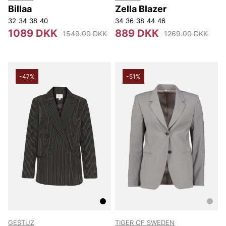
Billaa
Zella Blazer
32
34
38
40
34
36
38
44
46
1089 DKK
889 DKK
1549.00 DKK
1269.00 DKK
-47%
-51%
GESTUZ
TIGER OF SWEDEN