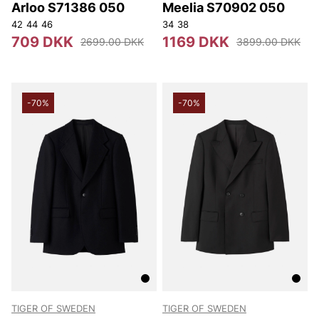
Arloo S71386 050
Meelia S70902 050
42
44
46
34
38
709 DKK
1169 DKK
2699.00 DKK
3899.00 DKK
-70%
-70%
TIGER OF SWEDEN
TIGER OF SWEDEN