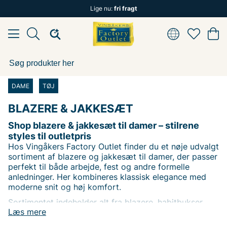
Lige nu:
fri fragt
DAME
TØJ
BLAZERE & JAKKESÆT
Shop blazere & jakkesæt til damer – stilrene
styles til outletpris
Hos Vingåkers Factory Outlet finder du et nøje udvalgt
sortiment af blazere og jakkesæt til damer, der passer
perfekt til både arbejde, fest og andre formelle
anledninger. Her kombineres klassisk elegance med
moderne snit og høj komfort.
Sortimentet indeholder alt fra blazere, habitbukser,
Læs mere
nederdele og veste til komplette jakkesæt til damer,
som giver et professionelt og stilfuldt udtryk. Alle