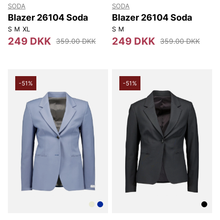
SODA
SODA
Blazer 26104 Soda
Blazer 26104 Soda
S
M
XL
S
M
249 DKK
249 DKK
359.00 DKK
359.00 DKK
-51%
-51%