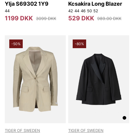
Ylja S69302 1Y9
Kcsakira Long Blazer
44
42
44
46
50
52
1199 DKK
529 DKK
3099 DKK
989.00 DKK
-50%
-80%
TIGER OF SWEDEN
TIGER OF SWEDEN