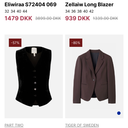
Eliwiraa S72404 069
Zellaiw Long Blazer
32
34
40
44
34
36
38
40
42
1479 DKK
939 DKK
3899.00 DKK
1339.00 DKK
-57%
-80%
PART TWO
TIGER OF SWEDEN