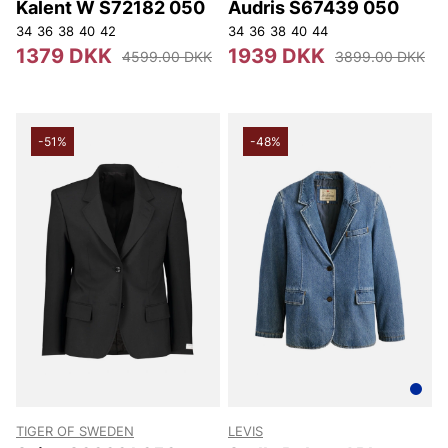
Kalent W S72182 050
Audris S67439 050
34
36
38
40
42
34
36
38
40
44
1379 DKK
1939 DKK
4599.00 DKK
3899.00 DKK
-51%
-48%
TIGER OF SWEDEN
LEVIS