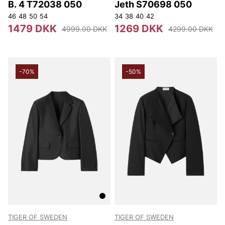
B. 4 T72038 050
Jeth S70698 050
46
48
50
54
34
38
40
42
1479 DKK
1269 DKK
4999.00 DKK
4299.00 DKK
-70%
-50%
TIGER OF SWEDEN
TIGER OF SWEDEN