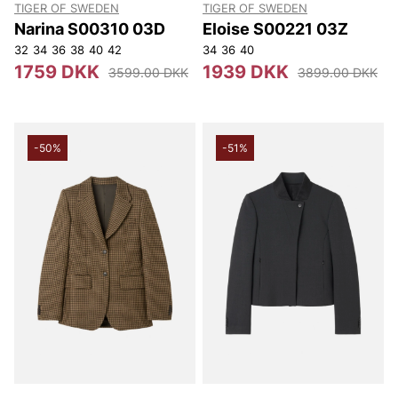
TIGER OF SWEDEN
TIGER OF SWEDEN
Narina S00310 03D
Eloise S00221 03Z
32
34
36
38
40
42
34
36
40
1759 DKK
1939 DKK
3599.00 DKK
3899.00 DKK
-50%
-51%