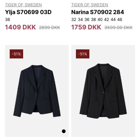
TIGER OF SWEDEN
TIGER OF SWEDEN
Ylja S70699 03D
Narina S70902 284
38
32
34
36
38
40
42
44
46
1409 DKK
1759 DKK
2899 DKK
3599.00 DKK
-51%
-51%