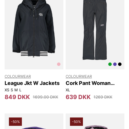
COLOURWEAR
COLOURWEAR
League Jkt W Jackets
Cork Pant Woman
Pants.
XS
S
M
L
XL
849 DKK
639 DKK
1699.00 DKK
1269 DKK
-50%
-50%