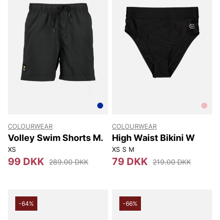
COLOURWEAR
COLOURWEAR
Volley Swim Shorts M.
High Waist Bikini W
XS
XS
S
M
99 DKK
79 DKK
289.00 DKK
219.00 DKK
-64%
-66%