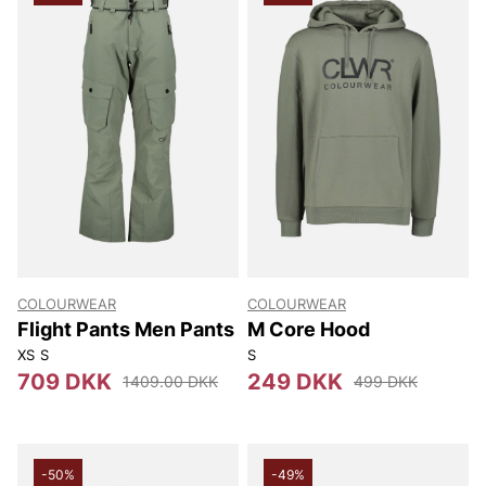
COLOURWEAR
COLOURWEAR
Flight Pants Men Pants
M Core Hood
XS
S
S
709 DKK
249 DKK
1409.00 DKK
499 DKK
-50%
-49%