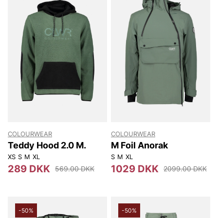
COLOURWEAR
COLOURWEAR
Teddy Hood 2.0 M.
M Foil Anorak
XS
S
M
XL
S
M
XL
289 DKK
1029 DKK
569.00 DKK
2099.00 DKK
-50%
-50%