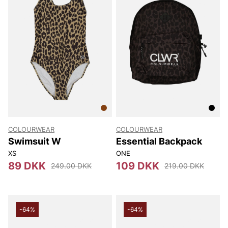
COLOURWEAR
COLOURWEAR
Swimsuit W
Essential Backpack
XS
ONE
89 DKK
109 DKK
249.00 DKK
219.00 DKK
-64%
-64%