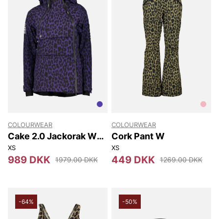
COLOURWEAR
COLOURWEAR
Cake 2.0 Jackorak W
Cork Pant W
Jackets
XS
XS
989 DKK
449 DKK
1979.00 DKK
1269.00 DKK
-64%
-50%