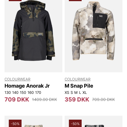
COLOURWEAR
COLOURWEAR
Homage Anorak Jr
M Snap Pile
130
140
150
160
170
XS
S
M
L
XL
709 DKK
359 DKK
1409.00 DKK
709.00 DKK
-50%
-50%