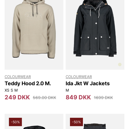
COLOURWEAR
COLOURWEAR
Teddy Hood 2.0 M.
Ida Jkt W Jackets
XS
S
M
M
249 DKK
849 DKK
569.00 DKK
1699 DKK
-50%
-50%