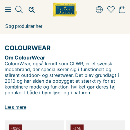
COLOURWEAR
Om ColourWear
ColourWear, også kendt som CLWR, er et svensk
modebrand, der specialiserer sig i funktionelt og
stilrent outdoor- og streetwear. Det blev grundlagt i
2010 og har siden da opbygget et stærkt ry for at
kombinere mode og funktion, hvilket gør deres tøj
populært både i bymiljøer og i naturen.
Grundlæggelsen og Visionen.
Læs mere
ColourWear blev grundlagt af Emil Malmquist og Erik
Bjerkesjö. Deres vision var at skabe tøj, der skulle
-50%
-49%