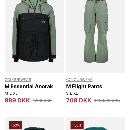
COLOURWEAR
COLOURWEAR
M Essential Anorak
M Flight Pants
M
L
XL
S
L
XL
889 DKK
709 DKK
1769 DKK
1409.00 DKK
-50%
-50%