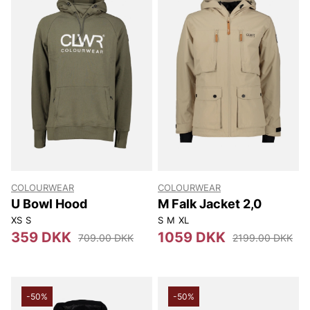
COLOURWEAR
COLOURWEAR
U Bowl Hood
M Falk Jacket 2,0
XS
S
S
M
XL
359 DKK
1059 DKK
709.00 DKK
2199.00 DKK
-50%
-50%