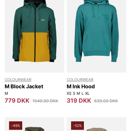
COLOURWEAR
COLOURWEAR
M Block Jacket
M Ink Hood
M
XS
S
M
L
XL
779 DKK
319 DKK
1549.00 DKK
639.00 DKK
-49%
-52%