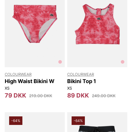
COLOURWEAR
COLOURWEAR
High Waist Bikini W
Bikini Top 1
XS
XS
79 DKK
89 DKK
219.00 DKK
249.00 DKK
-64%
-64%