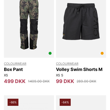
COLOURWEAR
COLOURWEAR
Box Pant
Volley Swim Shorts M
XS
XS
S
499 DKK
99 DKK
1409.00 DKK
289.00 DKK
-66%
-64%