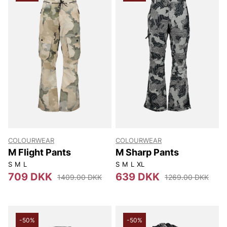
COLOURWEAR
COLOURWEAR
M Flight Pants
M Sharp Pants
S
M
L
S
M
L
XL
709 DKK
639 DKK
1409.00 DKK
1269.00 DKK
-50%
-50%