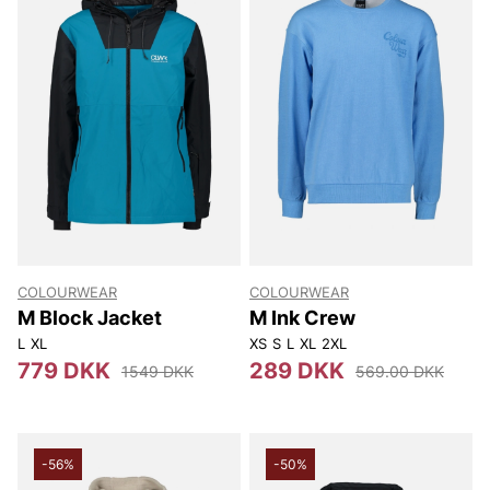
COLOURWEAR
COLOURWEAR
M Block Jacket
M Ink Crew
L
XL
XS
S
L
XL
2XL
779 DKK
289 DKK
1549 DKK
569.00 DKK
-56%
-50%