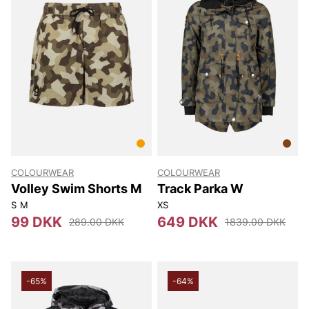
COLOURWEAR
COLOURWEAR
Volley Swim Shorts M
Track Parka W
S
M
XS
99 DKK
649 DKK
289.00 DKK
1839.00 DKK
-65%
-64%