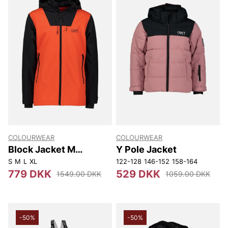
COLOURWEAR
COLOURWEAR
Block Jacket M
Y Pole Jacket
Jackets.
S
M
L
XL
122-128
146-152
158-164
779 DKK
529 DKK
1549.00 DKK
1059.00 DKK
-50%
-50%