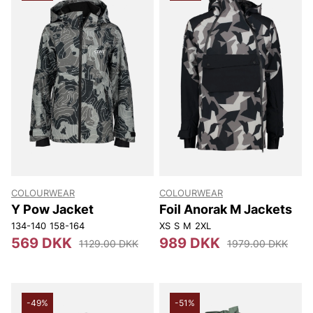
COLOURWEAR
COLOURWEAR
Y Pow Jacket
Foil Anorak M Jackets
134-140
158-164
XS
S
M
2XL
569 DKK
989 DKK
1129.00 DKK
1979.00 DKK
-49%
-51%