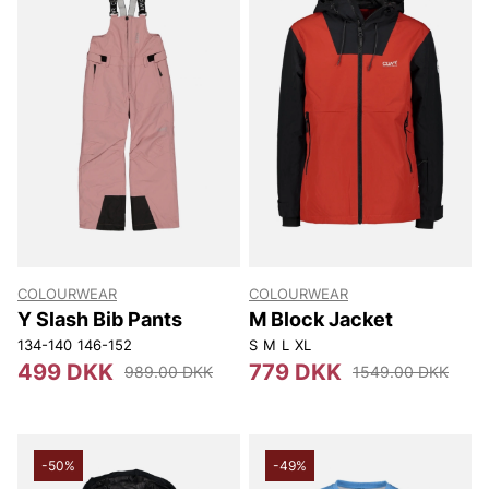
COLOURWEAR
COLOURWEAR
Y Slash Bib Pants
M Block Jacket
134-140
146-152
S
M
L
XL
499 DKK
779 DKK
989.00 DKK
1549.00 DKK
-50%
-49%