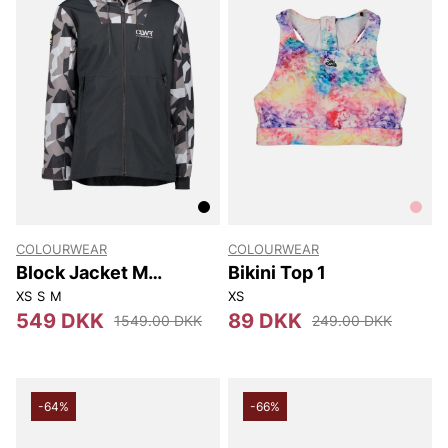
COLOURWEAR
COLOURWEAR
Block Jacket M
Bikini Top 1
Jackets
XS
S
M
XS
549 DKK
89 DKK
1549.00 DKK
249.00 DKK
-64%
-66%