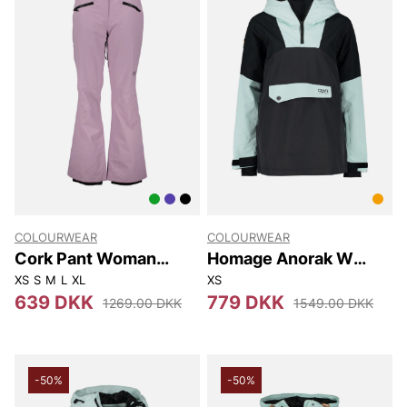
COLOURWEAR
COLOURWEAR
Cork Pant Woman
Homage Anorak W
Pants.
Jackets
XS
S
M
L
XL
XS
639 DKK
779 DKK
1269.00 DKK
1549.00 DKK
-50%
-50%