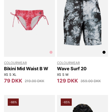
COLOURWEAR
COLOURWEAR
Bikini Mid Waist B W
Wave Surf 20
XS
S
XL
XS
S
M
79 DKK
129 DKK
219.00 DKK
359.00 DKK
-66%
-65%