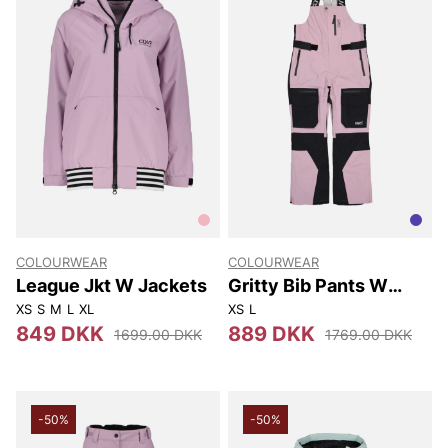
COLOURWEAR
COLOURWEAR
League Jkt W Jackets
Gritty Bib Pants W
Pants
XS
S
M
L
XL
XS
L
849 DKK
889 DKK
1699.00 DKK
1769.00 DKK
-50%
-50%