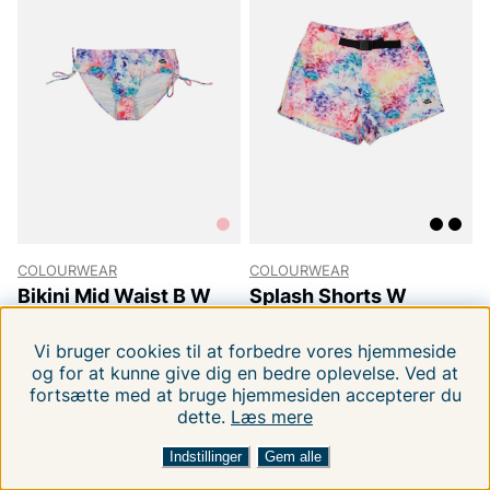
COLOURWEAR
COLOURWEAR
Bikini Mid Waist B W
Splash Shorts W
S
XS
79 DKK
99 DKK
219 DKK
289.00 DKK
Vi bruger cookies til at forbedre vores hjemmeside
og for at kunne give dig en bedre oplevelse. Ved at
fortsætte med at bruge hjemmesiden accepterer du
dette.
Læs mere
FILTRERA EFTER
SORTER EFTER:
-66%
-50%
Indstillinger
Gem alle