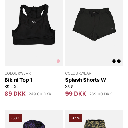
COLOURWEAR
COLOURWEAR
Bikini Top 1
Splash Shorts W
XS
L
XL
XS
S
89 DKK
99 DKK
249.00 DKK
289.00 DKK
-50%
-65%