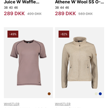
Juice W Waffle
Athene W Wool SS O-
Midlayer
neck T-shirt
38
40
46
38
44
46
289 DKK
289 DKK
499 DKK
569 DKK
-49%
-62%
WHISTLER
WHISTLER