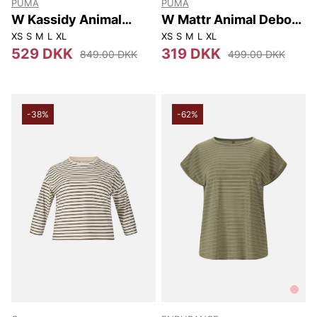
PUMA
PUMA
W Kassidy Animal
W Mattr Animal Deboss
Deboss Ss Dress
Ss Polo
XS
S
M
L
XL
XS
S
M
L
XL
529 DKK
319 DKK
849.00 DKK
499.00 DKK
-38%
-62%