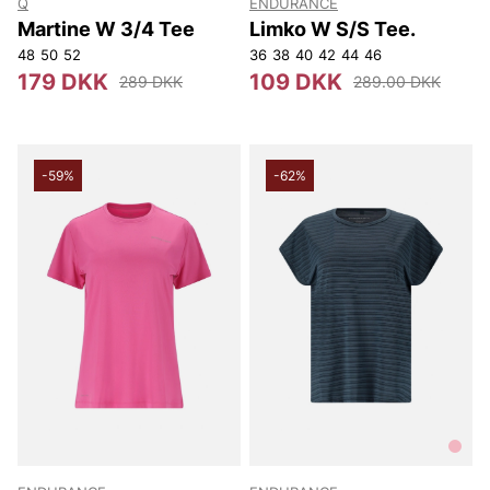
Q
ENDURANCE
Martine W 3/4 Tee
Limko W S/S Tee.
48
50
52
36
38
40
42
44
46
179 DKK
109 DKK
289 DKK
289.00 DKK
-59%
-62%