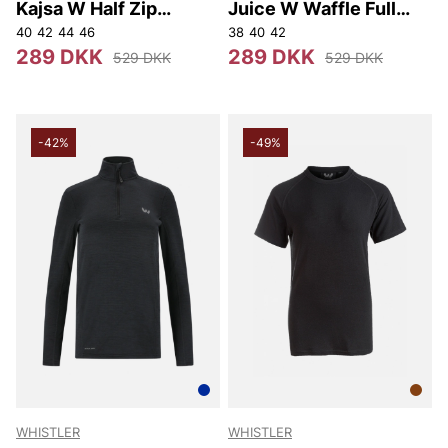
Kajsa W Half Zip
Juice W Waffle Full
Midlayer
Zipper Midlayer
40
42
44
46
38
40
42
289 DKK
289 DKK
529 DKK
529 DKK
-42%
-49%
WHISTLER
WHISTLER