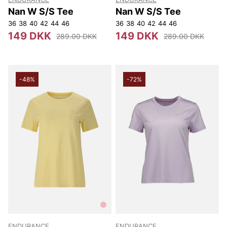
Nan W S/S Tee
Nan W S/S Tee
36
38
40
42
44
46
36
38
40
42
44
46
149 DKK
149 DKK
289.00 DKK
289.00 DKK
-48%
-72%
ENDURANCE
ENDURANCE