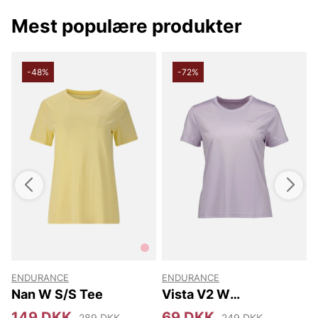
mærker. God shopping ønskes af Vingåkers Factory
Outlet A/S.
Mest populære produkter
-48%
-72%
ENDURANCE
ENDURANCE
Nan W S/S Tee
Vista V2 W
Performance S/S Tee
149 DKK
69 DKK
289 DKK
249 DKK