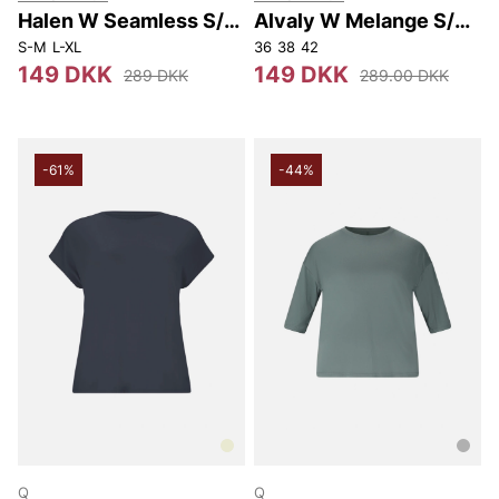
Halen W Seamless S/S
Alvaly W Melange S/S
Tee.
Tee
S-M
L-XL
36
38
42
149 DKK
149 DKK
289 DKK
289.00 DKK
-61%
-44%
Q
Q