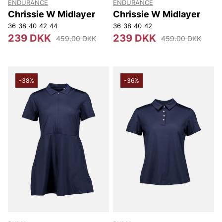
ENDURANCE
ENDURANCE
Chrissie W Midlayer
Chrissie W Midlayer
36
38
40
42
44
36
38
40
42
239 DKK
239 DKK
459.00 DKK
459.00 DKK
-38%
-36%