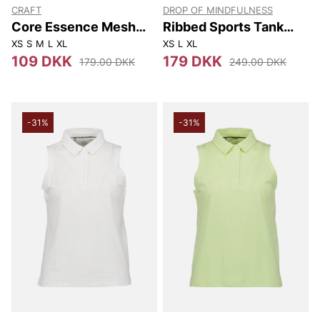
CRAFT
DROP OF MINDFULNESS
Core Essence Mesh
Ribbed Sports Tank
Singlet W
Top White - Xs
XS
S
M
L
XL
XS
L
XL
109 DKK
179 DKK
179.00 DKK
249.00 DKK
-31%
-31%