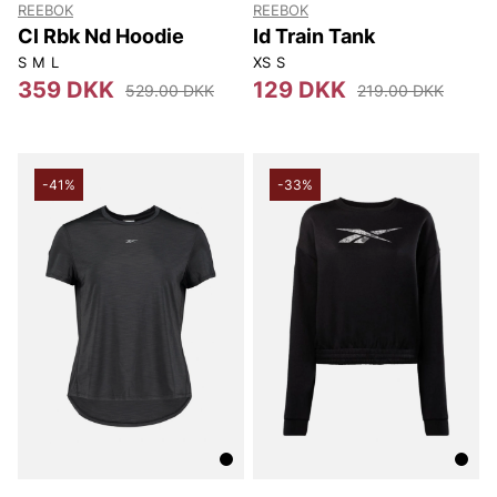
REEBOK
REEBOK
Cl Rbk Nd Hoodie
Id Train Tank
S
M
L
XS
S
359 DKK
129 DKK
529.00 DKK
219.00 DKK
-41%
-33%