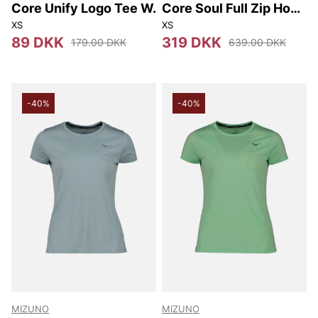
Core Unify Logo Tee W.
Core Soul Full Zip Hood
W
XS
XS
89 DKK
319 DKK
179.00 DKK
639.00 DKK
-40%
-40%
MIZUNO
MIZUNO