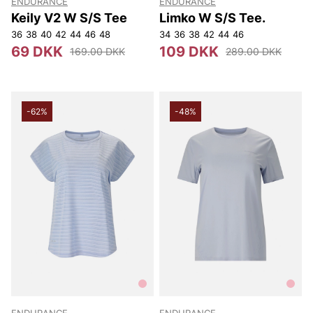
ENDURANCE
ENDURANCE
Keily V2 W S/S Tee
Limko W S/S Tee.
36
38
40
42
44
46
48
34
36
38
42
44
46
69 DKK
109 DKK
169.00 DKK
289.00 DKK
-62%
-48%