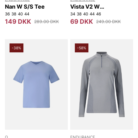
Nan W S/S Tee
Vista V2 W
Performance S/S Tee
36
38
40
44
34
38
40
44
46
149 DKK
69 DKK
289.00 DKK
249.00 DKK
-38%
-58%
Q
ENDURANCE