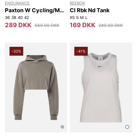
ENDURANCE
REEBOK
Paxton W Cycling/MTB
Cl Rbk Nd Tank
LS Jersey
36
38
40
42
XS
S
M
L
289 DKK
169 DKK
569.00 DKK
249.00 DKK
-32%
-41%