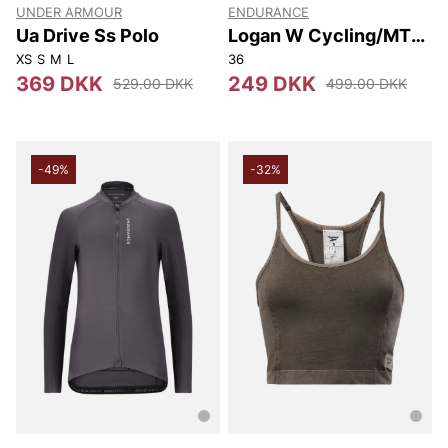
UNDER ARMOUR
ENDURANCE
Ua Drive Ss Polo
Logan W Cycling/MTB
Melange SS Jersey
XS
S
M
L
36
369 DKK
249 DKK
529.00 DKK
499.00 DKK
-49%
-32%