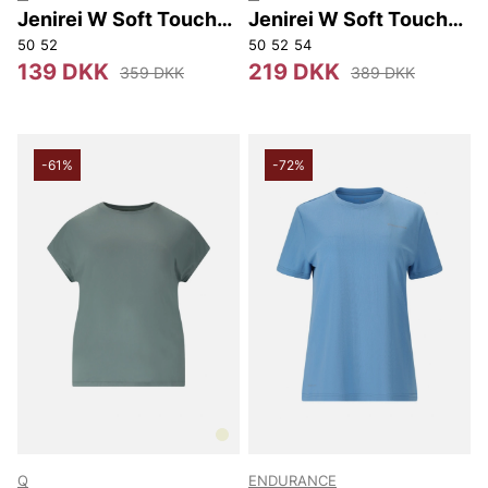
Jenirei W Soft Touch
Jenirei W Soft Touch
Tee.
3/4 Tee.
50
52
50
52
54
139 DKK
219 DKK
359 DKK
389 DKK
-61%
-72%
Q
ENDURANCE