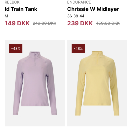
REEBOK
ENDURANCE
Id Train Tank
Chrissie W Midlayer
M
36
38
44
149 DKK
239 DKK
249.00 DKK
459.00 DKK
-48%
-48%