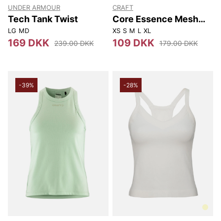
UNDER ARMOUR
CRAFT
Tech Tank Twist
Core Essence Mesh
Singlet W
LG
MD
XS
S
M
L
XL
169 DKK
109 DKK
239.00 DKK
179.00 DKK
-39%
-28%