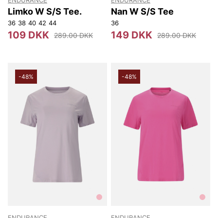
ENDURANCE
ENDURANCE
Limko W S/S Tee.
Nan W S/S Tee
36
38
40
42
44
36
109 DKK
149 DKK
289.00 DKK
289.00 DKK
-48%
-48%
ENDURANCE
ENDURANCE