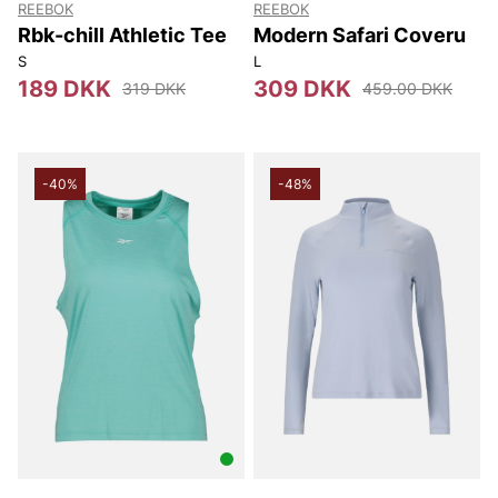
REEBOK
REEBOK
Rbk-chill Athletic Tee
Modern Safari Coveru
S
L
189 DKK
309 DKK
319 DKK
459.00 DKK
-40%
-48%