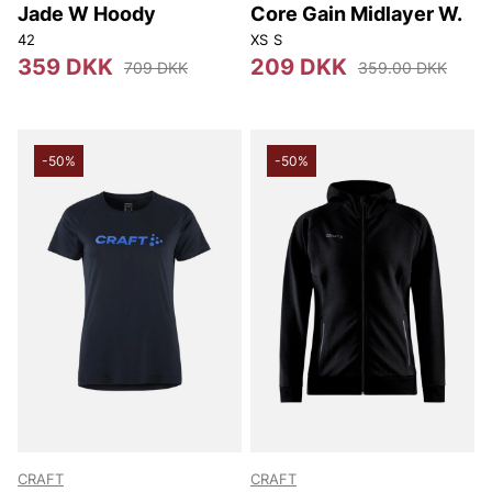
Jade W Hoody
Core Gain Midlayer W.
42
XS
S
359 DKK
209 DKK
709 DKK
359.00 DKK
-50%
-50%
CRAFT
CRAFT