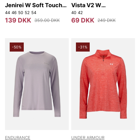
Jenirei W Soft Touch
Vista V2 W
Tee.
Performance S/S Tee
44
46
50
52
54
40
42
139 DKK
69 DKK
359.00 DKK
249 DKK
-50%
-31%
ENDURANCE
UNDER ARMOUR