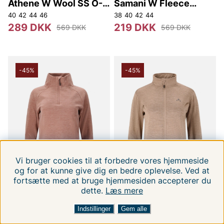
Athene W Wool SS O-
Samani W Fleece
neck T-shirt
Jacket
40
42
44
46
38
40
42
44
289 DKK
219 DKK
569 DKK
569 DKK
-45%
-45%
Vi bruger cookies til at forbedre vores hjemmeside
og for at kunne give dig en bedre oplevelse. Ved at
fortsætte med at bruge hjemmesiden accepterer du
dette.
Læs mere
FILTRERA EFTER
SORTER EFTER:
Indstillinger
Gem alle
WHISTLER
WHISTLER