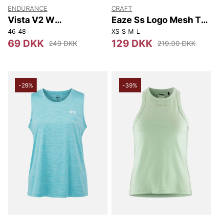
ENDURANCE
CRAFT
Vista V2 W
Eaze Ss Logo Mesh Tee
Performance S/S Tee
W
46
48
XS
S
M
L
69 DKK
129 DKK
249 DKK
219.00 DKK
-29%
-39%