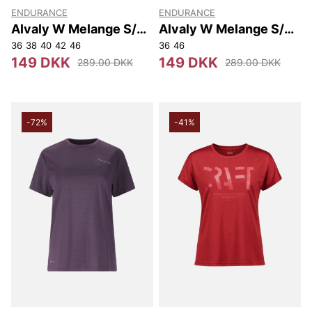
ENDURANCE
ENDURANCE
Alvaly W Melange S/S
Alvaly W Melange S/S
Tee
Tee
36
38
40
42
46
36
46
149 DKK
149 DKK
289.00 DKK
289.00 DKK
-72%
-41%