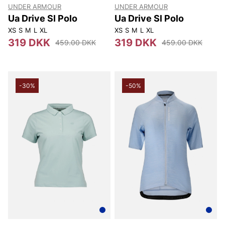
UNDER ARMOUR
UNDER ARMOUR
Ua Drive Sl Polo
Ua Drive Sl Polo
XS
S
M
L
XL
XS
S
M
L
XL
319 DKK
319 DKK
459.00 DKK
459.00 DKK
-30%
-50%