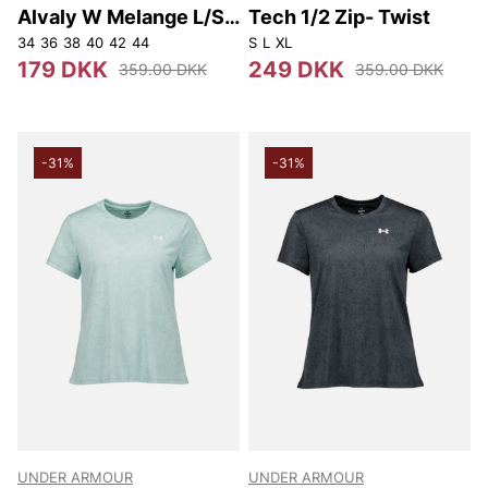
Alvaly W Melange L/S
Tech 1/2 Zip- Twist
Tee
34
36
38
40
42
44
S
L
XL
179 DKK
249 DKK
359.00 DKK
359.00 DKK
-31%
-31%
UNDER ARMOUR
UNDER ARMOUR