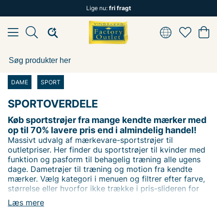
Lige nu:
fri fragt
DAME
SPORT
SPORTOVERDELE
Køb sportstrøjer fra mange kendte mærker med
op til 70% lavere pris end i almindelig handel!
Massivt udvalg af mærkevare-sportstrøjer til
outletpriser. Her finder du sportstrøjer til kvinder med
funktion og pasform til behagelig træning alle ugens
dage. Dametrøjer til træning og motion fra kendte
mærker. Vælg kategori i menuen og filtrer efter farve,
størrelse eller hvorfor ikke trække i pris-slideren for
den bedste pris! I den 7000 m2 store butik i Vingåker
Læs mere
finder du flere mærkevaretrøjer fra mange kendte