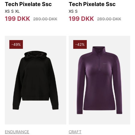
Tech Pixelate Ssc
Tech Pixelate Ssc
XS
S
XL
XS
S
199 DKK
199 DKK
289.00 DKK
289.00 DKK
-49%
-42%
ENDURANCE
CRAFT