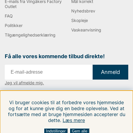
E-mails fra Vingåkers Factory
Mål korrekt
Outlet
Nyhedsbrev
FAQ
Skopleje
Politikker
Vaskeanvisning
Tilgængelighedserklæring
Få alle vores kommende tilbud direkte!
Anmeld
Jeg vil afmelde mig.
Vi findes i:
Danmark
|
Finland
|
Sverige
Vi bruger cookies til at forbedre vores hjemmeside
Følg os på vores sociale medier.
og for at kunne give dig en bedre oplevelse. Ved at
fortsætte med at bruge hjemmesiden accepterer du
dette.
Læs mere
Indstillinger
Gem alle