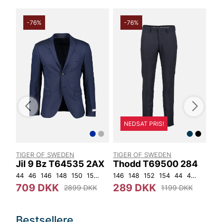
-76%
-76%
NEDSAT PRIS!
TIGER OF SWEDEN
TIGER OF SWEDEN
LA
Jil 9 Bz T64535 2AX
Thodd T69500 284
Mö
44
46
146
148
150
152
92
146
96
100
148
104
152
108
154
44
46
48
ON
50
709 DKK
289 DKK
6
2899 DKK
1199 DKK
Bestsellere