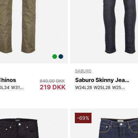
SABURO
Chinos
Saburo Skinny Jeans W
849.00 DKK
219 DKK
0L34
W31L34
W24L28
W25L28
W25L30
-69%