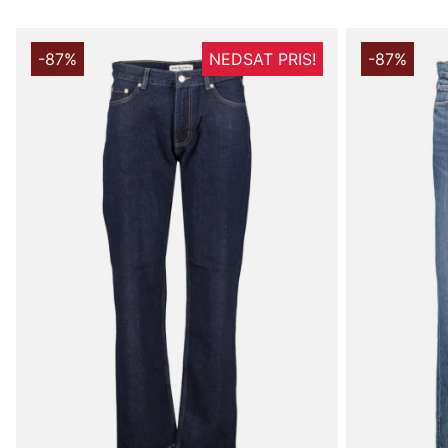
-87%
NEDSAT PRIS!
-87%