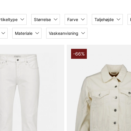
stilarter og lejligheder.
rdagen eller noget mere
se.
rtikeltype
Størrelse
Farve
Taljehøjde
Materiale
Vaskeanvisning
antastiske outletpriser.
erede i dag!
-66%