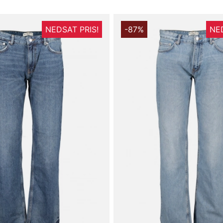
NEDSAT PRIS!
-87%
NED