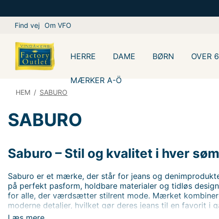
Find vej
Om VFO
HERRE
DAME
BØRN
OVER 
MÆRKER A-Ö
HEM
/
SABURO
SABURO
Saburo – Stil og kvalitet i hver søm
Saburo er et mærke, der står for jeans og denimprodukter
på perfekt pasform, holdbare materialer og tidløs design
for alle, der værdsætter stilrent mode. Mærket kombinere
moderne detaljer, hvilket gør deres jeans til en favorit 
kvinder og mænd.
Læs mere