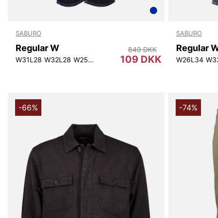
SABURO
SABURO
Regular W
Regular 
849 DKK
109 DKK
W31L28
W32L28
W25L30
W26L30
W27L30
W28L30
W26L34
W31L3
W3
-66%
-74%