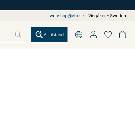
webshop@vfo.se
|
Vingåker - Sweden
AI-tilstand