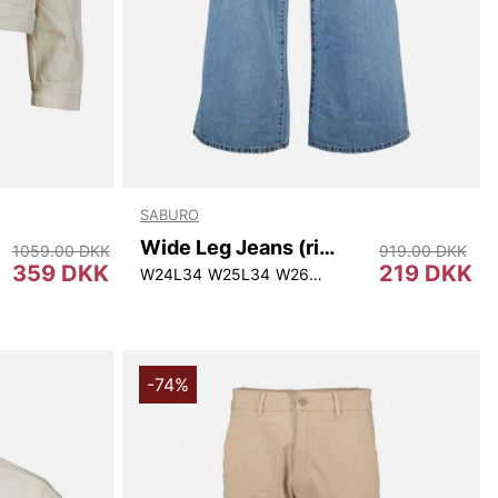
SABURO
Wide Leg Jeans (rigid Tencel)
1059.00 DKK
919.00 DKK
359 DKK
219 DKK
W24L34
W25L34
W26L34
W27L34
W28L34
W
-74%