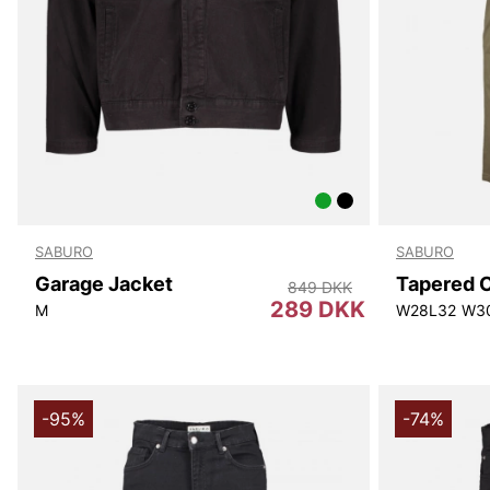
SABURO
SABURO
Garage Jacket
Tapered 
849 DKK
289 DKK
M
W28L32
W3
-95%
-74%