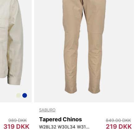
SABURO
Tapered Chinos
989 DKK
849.00 DKK
319 DKK
219 DKK
4
W31L34
W32L34
W28L32
W33L34
W30L34
W34L34
W31L34
W35L34
W33L34
W36L34
W38L34