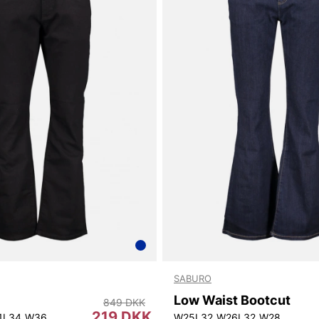
SABURO
Low Waist Bootcut
849 DKK
219 DKK
1L34
W36L34
W25L32
W26L32
W28L32
W2