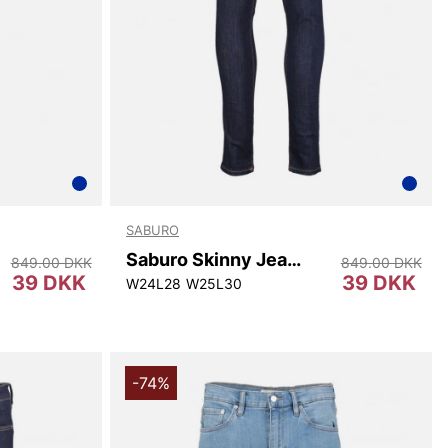
SABURO
Saburo Skinny Jeans W
849.00 DKK
849.00 DKK
39 DKK
39 DKK
W24L28
W25L30
-74%