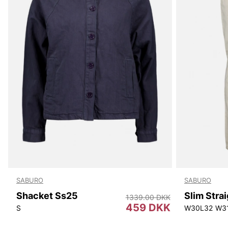
SABURO
SABURO
Shacket Ss25
Slim Stra
1339.00 DKK
459 DKK
S
W30L32
W3