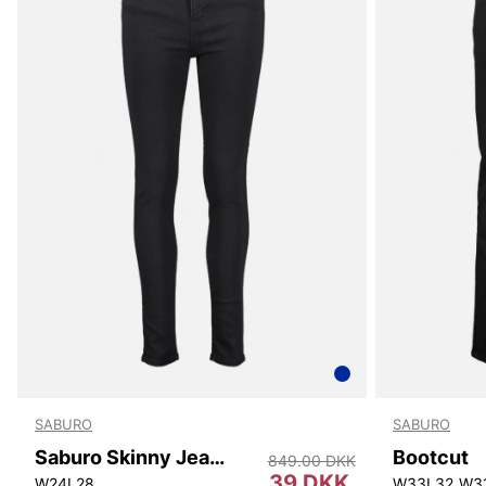
SABURO
SABURO
Saburo Skinny Jeans W
Bootcut
849.00 DKK
39 DKK
W24L28
W33L32
W3