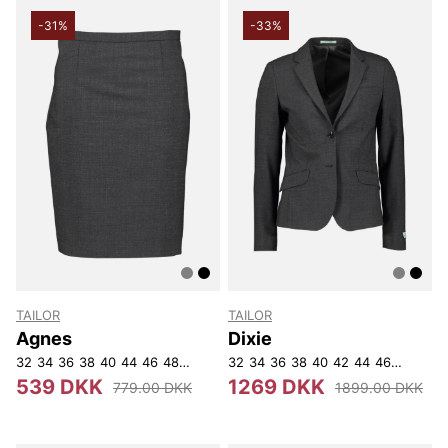
-31%
-33%
TAILOR
TAILOR
Agnes
Dixie
32
34
36
38
40
44
46
48
52
54
32
34
36
38
40
42
44
46
48
50
5
539 DKK
1269 DKK
779.00 DKK
1899.00 DKK