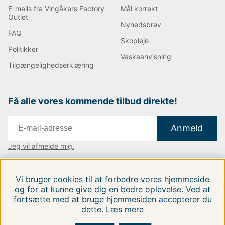
E-mails fra Vingåkers Factory
Mål korrekt
Outlet
Nyhedsbrev
FAQ
Skopleje
Politikker
Vaskeanvisning
Tilgængelighedserklæring
Få alle vores kommende tilbud direkte!
Anmeld
Jeg vil afmelde mig.
Vi findes i:
Danmark
|
Finland
|
Sverige
Vi bruger cookies til at forbedre vores hjemmeside
Følg os på vores sociale medier.
og for at kunne give dig en bedre oplevelse. Ved at
fortsætte med at bruge hjemmesiden accepterer du
dette.
Læs mere
FILTRERA EFTER
SORTER EFTER: