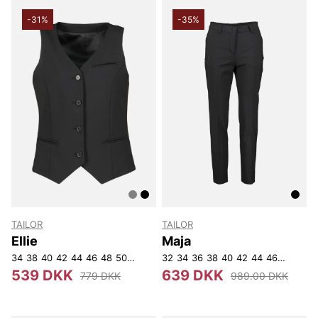
-31%
-35%
TAILOR
TAILOR
Ellie
Maja
34
38
40
42
44
46
48
50
52
54
32
34
36
38
40
42
44
46
48
50
539 DKK
639 DKK
779 DKK
989.00 DKK