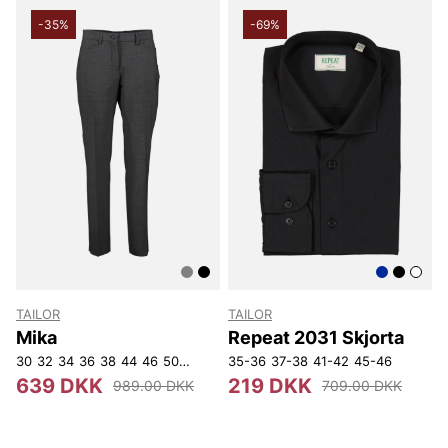
-35%
-69%
TAILOR
TAILOR
Mika
Repeat 2031 Skjorta
30
32
34
36
38
44
46
50
52
54
35-36
37-38
41-42
45-46
639 DKK
219 DKK
989.00 DKK
709.00 DKK