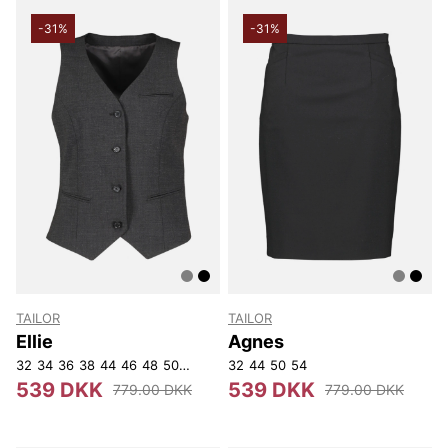
-31%
-31%
TAILOR
TAILOR
Ellie
Agnes
32
34
36
38
44
46
48
50
52
54
32
44
50
54
539 DKK
539 DKK
779.00 DKK
779.00 DKK