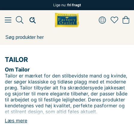
Lige nu:
fri fragt
TAILOR
Om Tailor
Tailor er mærket for den stilbevidste mand og kvinde,
der søger klassiske og tidløse plagg med et moderne
præg. Tailor tilbyder alt fra skræddersyede jakkesæt
og skjorter til mere elegante tilbehør, der passer både
til arbejdet og til festlige lejligheder. Deres produkter
kendetegnes ved høj kvalitet, perfekte pasformer og
et stilrent design, som altid føles aktuelt.
På Vingåkers Factory Outlet finder du Tailor-klæder til
Læs mere
fantastiske outletpriser. Find skræddersyede plagg og
tilbehør, der giver dig et eksklusivt og stilrent look,