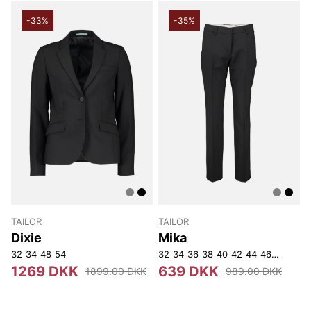
perfekt til både hverdag og fest.
-33%
-35%
TAILOR
TAILOR
Dixie
Mika
32
34
48
54
32
34
36
38
40
42
44
46
48
50
5
1269 DKK
639 DKK
1899.00 DKK
989.00 DKK