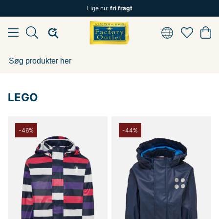
Lige nu:
fri fragt
LEGO
-46%
-44%