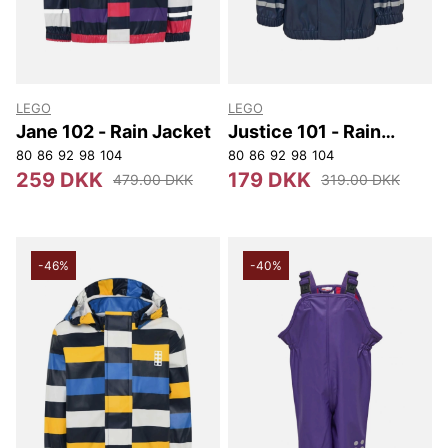
LEGO
LEGO
Jane 102 - Rain Jacket
Justice 101 - Rain
Jacket
80
86
92
98
104
80
86
92
98
104
259 DKK
179 DKK
479.00 DKK
319.00 DKK
-46%
-40%