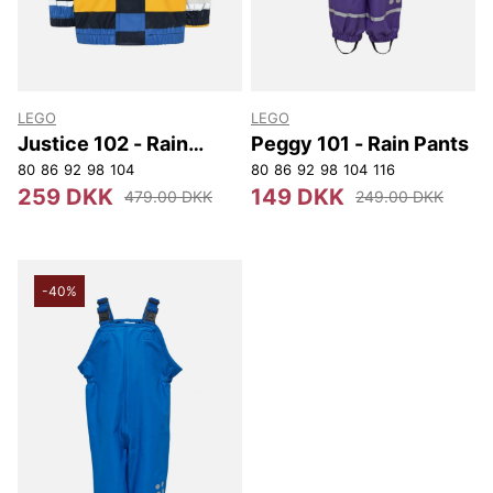
LEGO
LEGO
Justice 102 - Rain
Peggy 101 - Rain Pants
Jacket
80
86
92
98
104
80
86
92
98
104
116
259 DKK
149 DKK
479.00 DKK
249.00 DKK
-40%