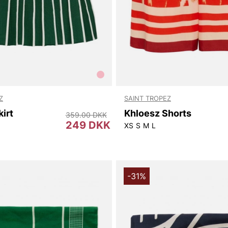
Z
SAINT TROPEZ
kirt
Khloesz Shorts
359.00 DKK
249 DKK
XS
S
M
L
-31%