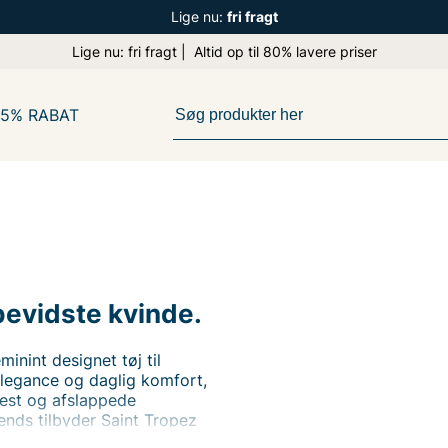
Lige nu:
fri fragt
Lige nu: fri fragt | Altid op til 80% lavere priser
65% RABAT
lbevidste kvinde.
inint designet tøj til
 elegance og daglig komfort,
 fest og afslappede
rends tilbyder Saint Tropez
gg.