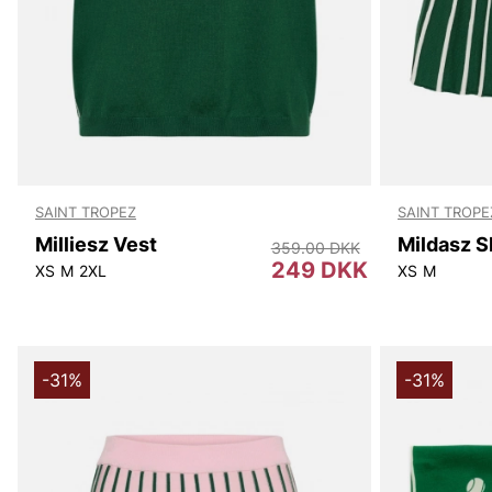
SAINT TROPEZ
SAINT TROPE
Milliesz Vest
Mildasz S
359.00 DKK
249 DKK
XS
M
2XL
XS
M
-31%
-31%