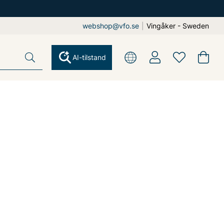
webshop@vfo.se
|
Vingåker - Sweden
AI-tilstand