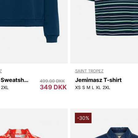
Z
SAINT TROPEZ
Mariniasz Sweatshirt
Jemimasz T-shirt
499.00 DKK
349 DKK
2XL
XS
S
M
L
XL
2XL
-30%