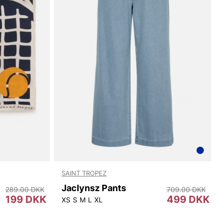
SAINT TROPEZ
Jaclynsz Pants
289.00 DKK
709.00 DKK
199 DKK
499 DKK
XS
S
M
L
XL