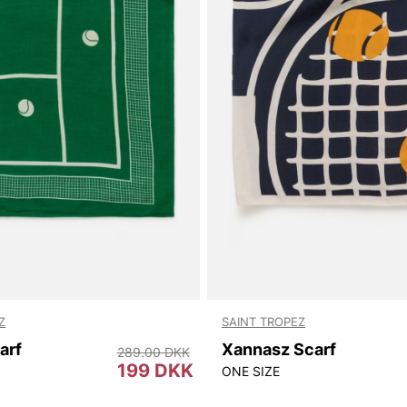
Z
SAINT TROPEZ
arf
Xannasz Scarf
289.00 DKK
199 DKK
ONE SIZE