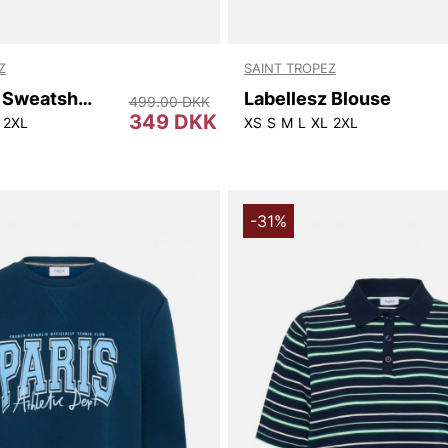
Z
SAINT TROPEZ
Mariniasz Sweatshirt
Labellesz Blouse
499.00 DKK
349 DKK
2XL
XS
S
M
L
XL
2XL
-31%