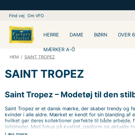
Find vej
Om VFO
HERRE
DAME
BØRN
OVER 
MÆRKER A-Ö
HEM
/
SAINT TROPEZ
SAINT TROPEZ
Saint Tropez – Modetøj til den sti
Saint Tropez er et dansk mærke, der skaber trendy og fem
kvinder i alle aldre. Mærket er kendt for sin blanding af
hvilket gør deres kollektioner perfekte til både arbejde,
lejligheder. Med fokus på kvalitet, pasform og aktuelle t
et bredt udvalg af kjoler, bluser, bukser og strikkede pla
Læs mere