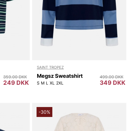
SAINT TROPEZ
Megsz Sweatshirt
359.00 DKK
499.00 DKK
249 DKK
349 DKK
S
M
L
XL
2XL
-30%