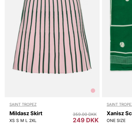
SAINT TROPEZ
SAINT TROPE
Mildasz Skirt
Xanisz Sc
359.00 DKK
249 DKK
XS
S
M
L
2XL
ONE SIZE