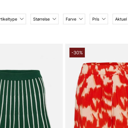
et statement-plagg til en
stil i Saint Tropez-
rtikeltype
Størrelse
Farve
Pris
Aktuel
lgt sortiment af Saint
arderobe med tøj, der er
-30%