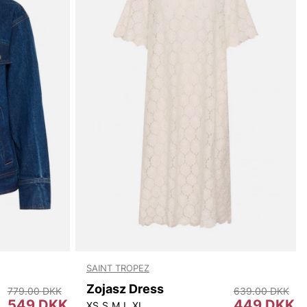
SAINT TROPEZ
Zojasz Dress
779.00 DKK
639.00 DKK
549 DKK
449 DKK
XS
S
M
L
XL