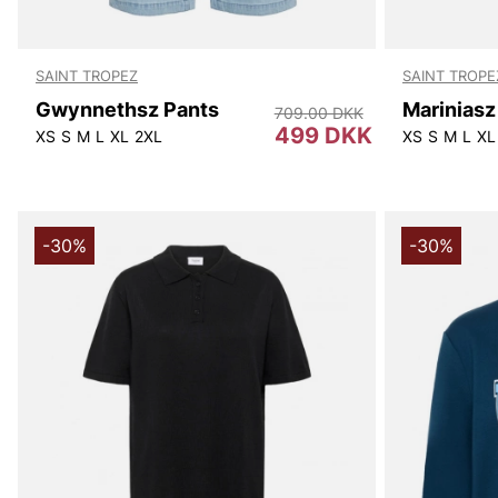
SAINT TROPEZ
SAINT TROPE
Gwynnethsz Pants
709.00 DKK
499 DKK
XS
S
M
L
XL
2XL
XS
S
M
L
XL
-30%
-30%