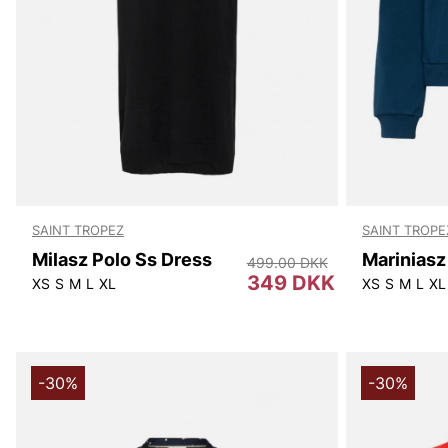
SAINT TROPEZ
SAINT TROPE
Milasz Polo Ss Dress
499.00 DKK
349 DKK
XS
S
M
L
XL
XS
S
M
L
XL
-30%
-30%