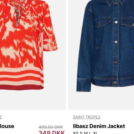
Z
SAINT TROPEZ
Blouse
Ilbasz Denim Jacket
499.00 DKK
349 DKK
XS
S
M
L
XL