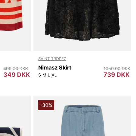
SAINT TROPEZ
Nimasz Skirt
499.00 DKK
1059.00 DKK
349 DKK
739 DKK
S
M
L
XL
-30%