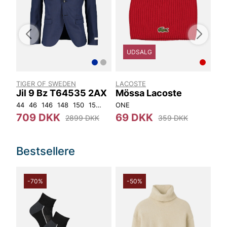
UDSALG
TIGER OF SWEDEN
LACOSTE
MO
Jil 9 Bz T64535 2AX
Mössa Lacoste
Ho
Bo
44
46
146
148
150
152
92
ONE
96
100
104
108
36
709 DKK
69 DKK
2
2899 DKK
359 DKK
Bestsellere
-70%
-50%