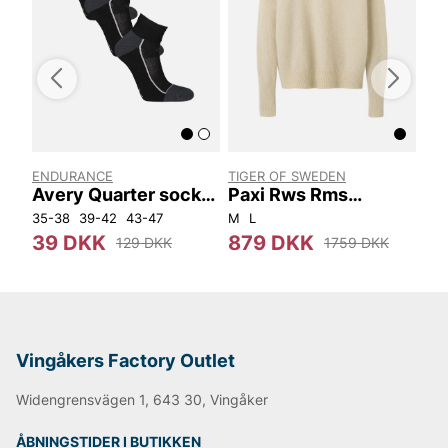
ENDURANCE
TIGER OF SWEDEN
LUK
Avery Quarter sock
Paxi Rws Rms
Ha
3-pack
S00002 1CT
35-38
39-42
43-47
M
L
S
39 DKK
879 DKK
2
129 DKK
1759 DKK
Vingåkers Factory Outlet
Widengrensvägen 1, 643 30, Vingåker
ÅBNINGSTIDER I BUTIKKEN