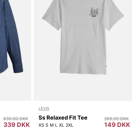
LEVIS
Ss Relaxed Fit Tee
639.00 DKK
269.00 DKK
339 DKK
149 DKK
XS
S
M
L
XL
2XL