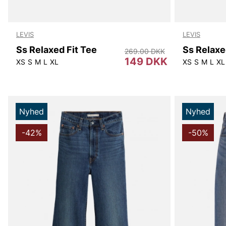
LEVIS
LEVIS
Ss Relaxed Fit Tee
Ss Relaxe
269.00 DKK
149 DKK
XS
S
M
L
XL
XS
S
M
L
XL
Nyhed
Nyhed
-42%
-50%