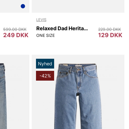
LEVIS
Relaxed Dad Heritage Cap
599.00 DKK
229.00 DKK
249 DKK
129 DKK
ONE SIZE
Nyhed
-42%