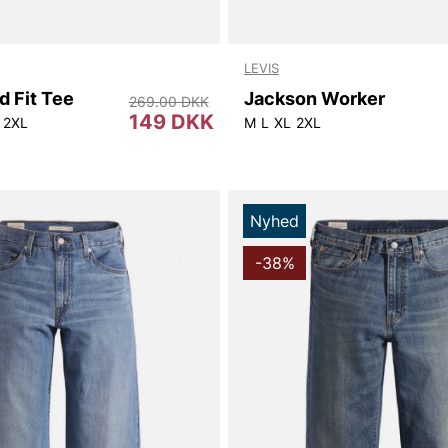
LEVIS
d Fit Tee
Jackson Worker
269.00 DKK
149 DKK
2XL
M
L
XL
2XL
Nyhed
-38%