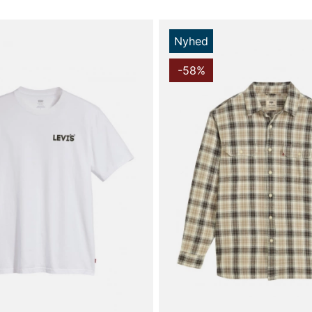
Nyhed
-58%