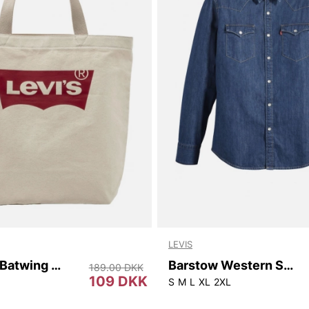
LEVIS
Women's Batwing Tote
Barstow Western Standard
189.00 DKK
109 DKK
S
M
L
XL
2XL