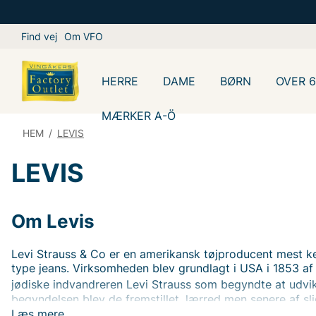
Find vej
Om VFO
HERRE
DAME
BØRN
OVER 
MÆRKER A-Ö
HEM
/
LEVIS
LEVIS
Om Levis
Levi Strauss & Co
er en
amerikansk
tøjproducent mest ke
type
jeans. Virksomheden blev grundlagt i USA i 1853 af
jødiske
indvandreren
Levi Strauss
som begyndte at udvikl
begyndelsen blev de fremstillet.
lærred
men senere af sl
virksomheden en af verdens største tøjvirksomheder.
Læs mere