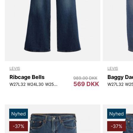
LEVIS
LEVIS
Ribcage Bells
Baggy Da
989.00 DKK
569 DKK
W27L32
W24L30
W25L30
W25L32
W26L30
W26L32
W27L32
W28L3
W2
Nyhed
Nyhed
-37%
-37%