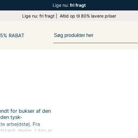
Lige nu:
fri fragt
Lige nu: fri fragt | Altid op til 80% lavere priser
65% RABAT
ndt for bukser af den
 den
tysk-
e arbejdstøj.
Fra
idstærk
denim. I dag er