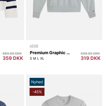
LEVIS
Premium Graphic Crew
669.00 DKK
599.00 DKK
359 DKK
319 DKK
S
M
L
XL
Nyhed
-45%