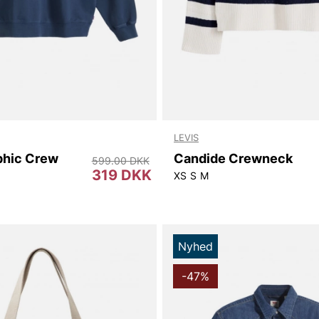
LEVIS
phic Crew
Candide Crewneck
599.00 DKK
319 DKK
XS
S
M
Nyhed
-47%