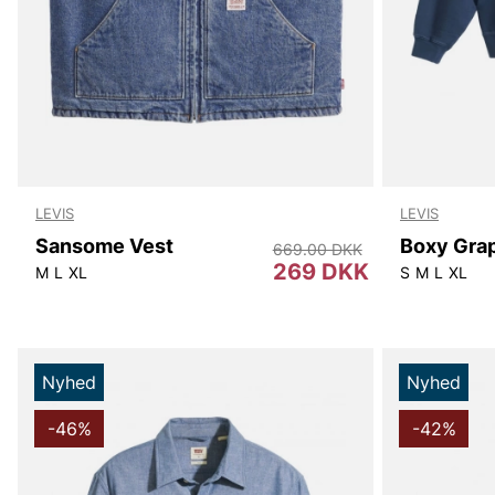
LEVIS
LEVIS
Sansome Vest
Boxy Gra
669.00 DKK
269 DKK
M
L
XL
S
M
L
XL
Nyhed
Nyhed
-46%
-42%