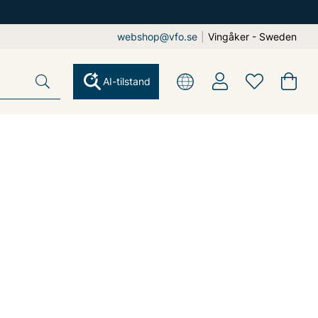
webshop@vfo.se
|
Vingåker - Sweden
AI-tilstand