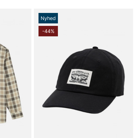
Nyhed
-44%