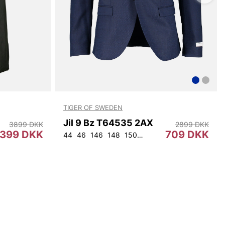
TIGER OF SWEDEN
Jil 9 Bz T64535 2AX
3899 DKK
2899 DKK
399 DKK
709 DKK
44
46
146
148
150
152
92
96
100
104
1