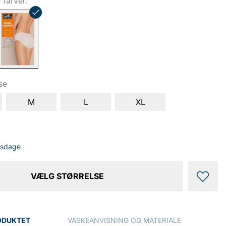
e farver:
se
M
L
XL
dsdage
VÆLG STØRRELSE
ODUKTET
VASKEANVISNING OG MATERIALE