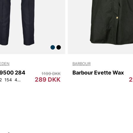
WEDEN
BARBOUR
9500 284
Barbour Evette Wax
1199 DKK
289 DKK
2
2
154
44
46
48
50
52
54
56
92
104