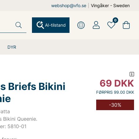
webshop@vfo.se
|
Vingåker - Sweden
0
AI-tilstand
DYR
69
DKK
 Briefs Bikini
FØRPRIS 99.00 DKK
ie
-30%
Gatta
 Bikini Queenie.
er: 5810-01