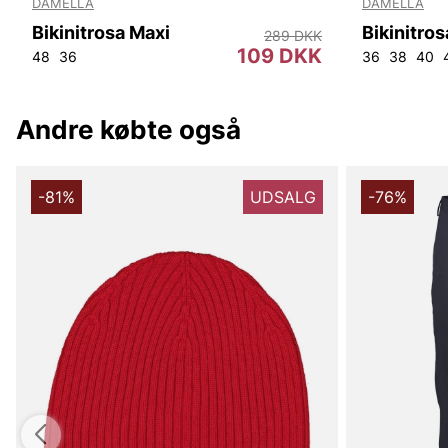
DAMELLA
DAMELLA
Bikinitrosa Maxi
Bikinitros
289 DKK
109 DKK
48
36
36
38
40
Andre købte også
-81%
UDSALG
-76%