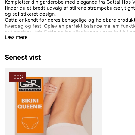
Kompletter din garderobe med elegance fra Gatta! Hos V
finder du et bredt udvalg af stilrene strømpebukser, tight
og sofistikeret design.
Gatta er kendt for deres behagelige og holdbare produkte
hverdag og fest. Oplev en perfekt balance mellem funktion 
outletpriser. Køb Gatta online eller besøg vores butik i d
Læs mere
Senest vist
-30%