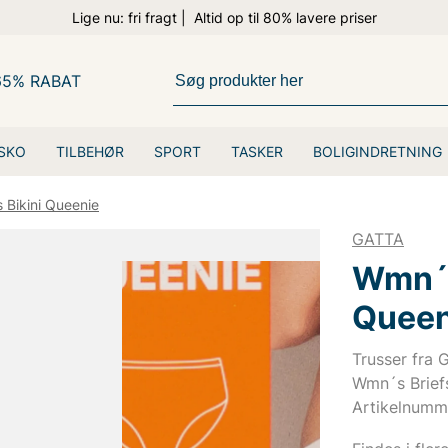
Lige nu: fri fragt | Altid op til 80% lavere priser
65% RABAT
SKO
TILBEHØR
SPORT
TASKER
BOLIGINDRETNING
 Bikini Queenie
GATTA
Wmn´s
Queen
Trusser fra 
Wmn´s Briefs
Artikelnumm