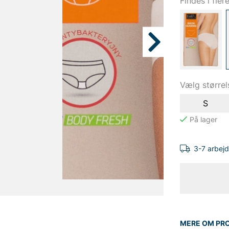
Findes i fler
Vælg størrel
S
3-7 arbej
MERE OM PR