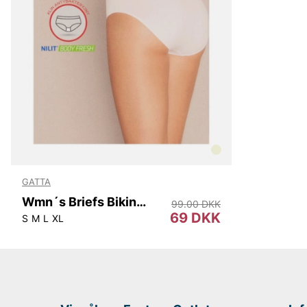
GATTA
Wmn´s Briefs Bikini Queenie
99.00 DKK
69 DKK
S
M
L
XL