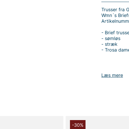
Trusser fra 
Wmn´s Briefs
Artikelnumm
- Brief truss
- sømløs
- stræk
- Trosa dam
Læs mere
Tak fordi du
Vingåker.
Læ
-30%