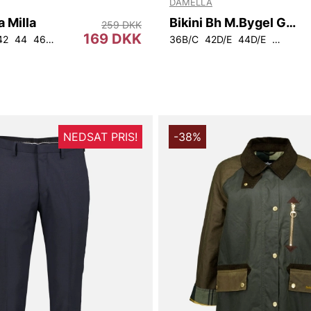
DAMELLA
a Milla
Bikini Bh M.Bygel Grace
259 DKK
169 DKK
42
44
46
34
36B/C
42D/E
44D/E
46D/E
NEDSAT PRIS!
-38%