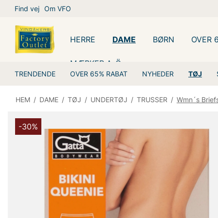
Find vej
Om VFO
HERRE
DAME
BØRN
OVER 
MÆRKER A-Ö
TRENDENDE
OVER 65% RABAT
NYHEDER
TØJ
HEM
/
DAME
/
TØJ
/
UNDERTØJ
/
TRUSSER
/
Wmn´s Briefs
-30%