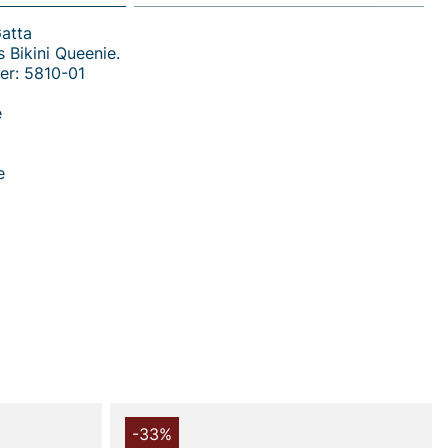
Gatta
 Bikini Queenie.
er: 5810-01
e
e
 handler i vores webshop. Besøg også vores butik i
s mere på
www.vfo.se
-33%