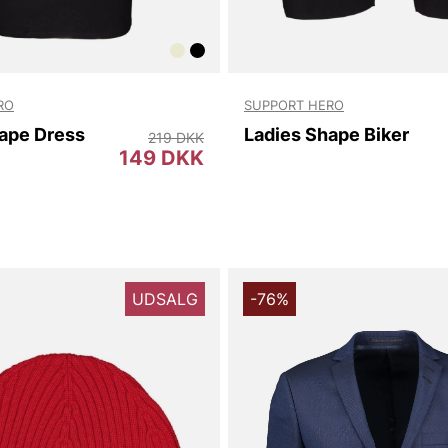
RO
SUPPORT HERO
ape Dress
Ladies Shape Biker
219 DKK
149 DKK
UDSALG
-76%