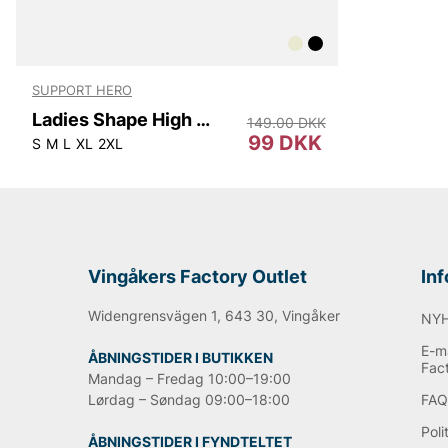
SUPPORT HERO
Ladies Shape High Waist
149.00 DKK
99 DKK
S
M
L
XL
2XL
Vingåkers Factory Outlet
In
Widengrensvägen 1, 643 30, Vingåker
NY
E-ma
ÅBNINGSTIDER I BUTIKKEN
Fac
Mandag – Fredag 10:00–19:00
Lørdag – Søndag 09:00–18:00
FA
Poli
ÅBNINGSTIDER I FYNDTELTET