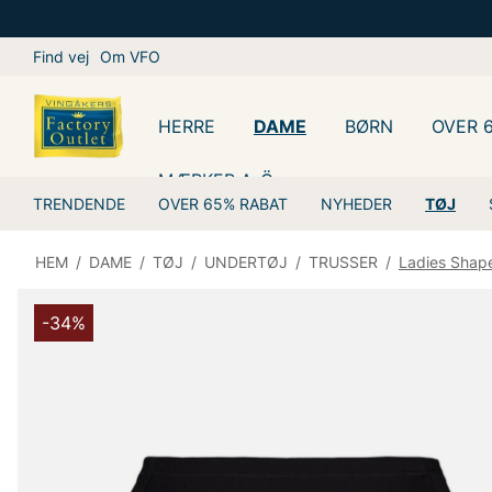
Find vej
Om VFO
HERRE
DAME
BØRN
OVER 
MÆRKER A-Ö
TRENDENDE
OVER 65% RABAT
NYHEDER
TØJ
HEM
/
DAME
/
TØJ
/
UNDERTØJ
/
TRUSSER
/
Ladies Shape
-34%