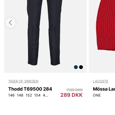
TIGER OF SWEDEN
LACOSTE
Thodd T69500 284
Mössa La
1199 DKK
289 DKK
146
148
152
154
44
46
48
50
52
54
56
92
ONE
104