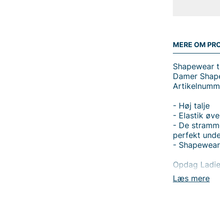
MERE OM PR
Shapewear t
Damer Shape
Artikelnumm
- Høj talje
- Elastik øve
- De stramme
perfekt under
- Shapewear
Opdag Ladie
højhalset sh
Læs mere
omkring talj
sidder sikke
til en jævn, 
Denne shapew