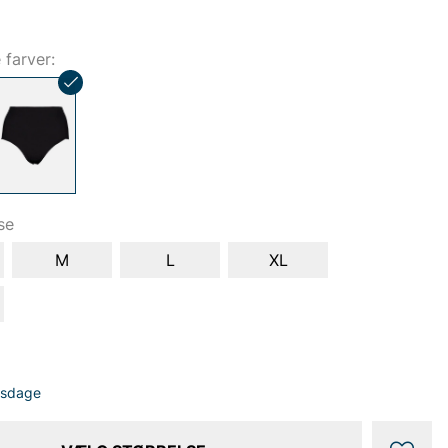
e farver:
se
M
L
XL
dsdage