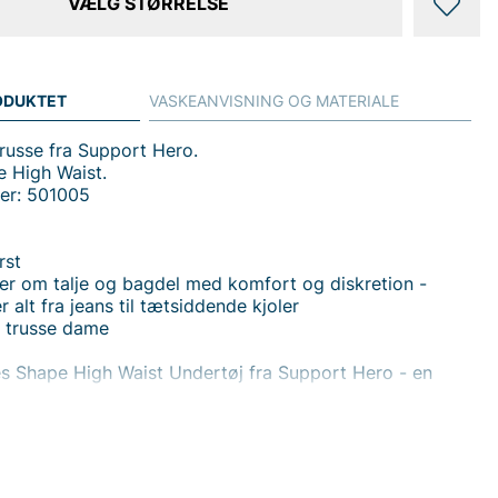
VÆLG STØRRELSE
ODUKTET
VASKEANVISNING OG MATERIALE
russe fra Support Hero.
 High Waist.
er: 501005
rst
r om talje og bagdel med komfort og diskretion -
 alt fra jeans til tætsiddende kjoler
 trusse dame
s Shape High Waist Undertøj fra Support Hero - en
apewear-trusse som giver en diskret og behagelig form
e og sæde. Den elastiske kant øverst sikrer, at tøjet
rt uden at gnave, samtidig med at den høje talje bidrager
naturlig silhuet under alt fra jeans til tætsiddende kjoler.
ear er designet til at skabe en glattere profil, med