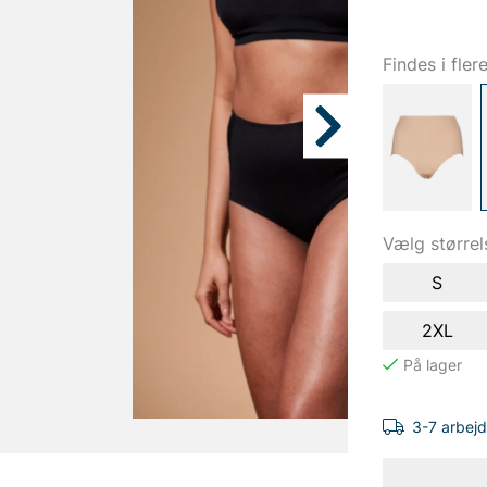
Findes i fler
Vælg størrel
S
2XL
3-7 arbej