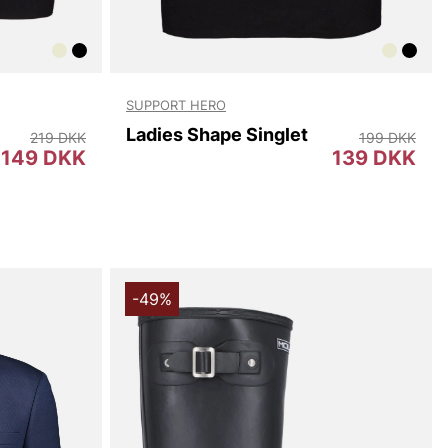
SUPPORT HERO
Ladies Shape Singlet
219 DKK
199 DKK
149 DKK
139 DKK
-49%