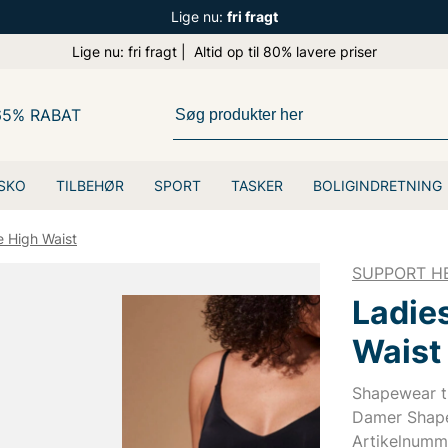
Lige nu:
fri fragt
Lige nu: fri fragt | Altid op til 80% lavere priser
65% RABAT
SKO
TILBEHØR
SPORT
TASKER
BOLIGINDRETNING
 High Waist
SUPPORT H
Ladie
Waist
Shapewear t
Damer Shape
Artikelnumm