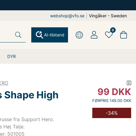
webshop@vfo.se
|
Vingåker - Sweden
0
AI-tilstand
DYR
ERO
99
DKK
s Shape High
FØRPRIS 149.00 DKK
-34%
russe fra Support Hero.
 Høj Talje.
er: 501005