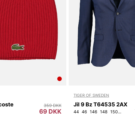
TIGER OF SWEDEN
coste
Jil 9 Bz T64535 2AX
359 DKK
69 DKK
44
46
146
148
150
152
9