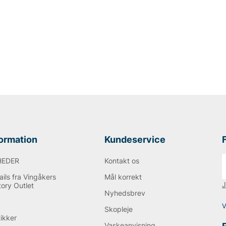
formation
Kundeservice
HEDER
Kontakt os
ils fra Vingåkers
Mål korrekt
J
tory Outlet
Nyhedsbrev
Q
V
Skopleje
tikker
Vaskeanvisning