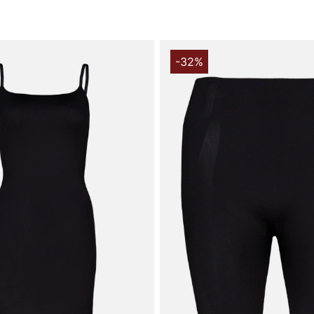
komfort hele
hverdag.
Materialet 
polyamid giv
-32%
det føles bl
nok til dagl
hele dagen. 
at gå på ko
Ladies Shape
der passer u
Tak for at du
Vingåker.
Læ