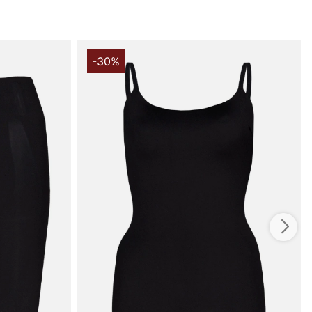
 dagen og diskretion, der gør at den let indgår i din
kombinerer funktion og holdbarhed: 40% elastan og 60%
er fremragende stræk og formstabilitet, samtidig med at
-30%
ødt mod huden. Denne balance gør undertøjet slidstærkt
ig brug og blødt nok til, at du kan føle dig komfortabel
Tag skridtet mod en mere stilfuld, selvsikker silhuet uden
mpromis med bevægelsesfriheden - vælg Support Hero
 High Waist Undertøj for en subtil men effektiv shaping,
nder alt hvad du bærer.
 handler i vores webbutik. Besøg os også i vores butik i
s mere på
www.vfo.se