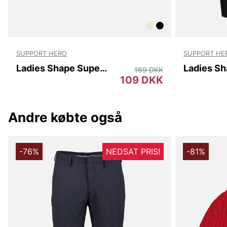
SUPPORT HERO
SUPPORT HE
Ladies Shape Super High Waist
Ladies Sh
169 DKK
109 DKK
Andre købte også
-76%
NEDSAT PRIS!
-81%