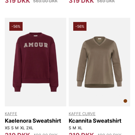
319 DKK
319 DKK
569.00 DKK
569 DKK
-56%
-56%
KAFFE
KAFFE CURVE
Kaelenora Sweatshirt
Kcannita Sweatshirt
XS
S
M
XL
2XL
S
M
XL