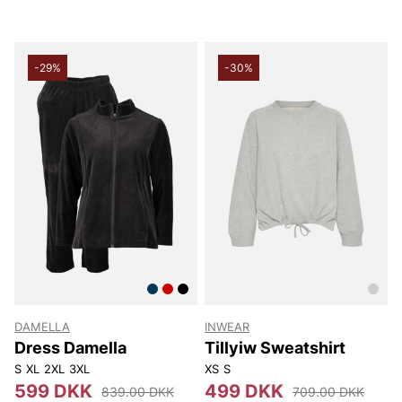
-29%
-30%
DAMELLA
INWEAR
Dress Damella
Tillyiw Sweatshirt
S
XL
2XL
3XL
XS
S
599 DKK
499 DKK
839.00 DKK
709.00 DKK