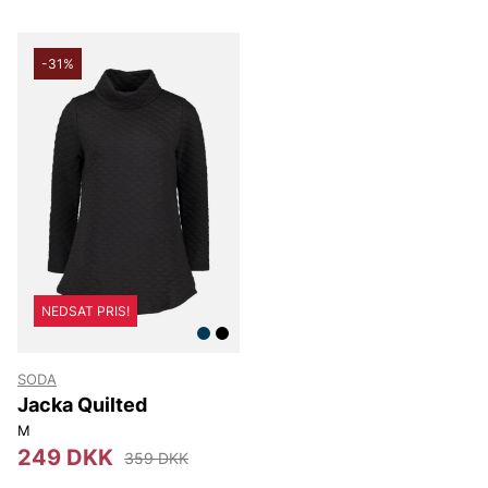
-31%
NEDSAT PRIS!
SODA
Jacka Quilted
M
249 DKK
359 DKK