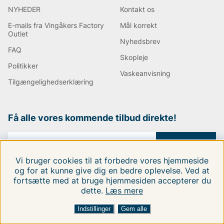
NYHEDER
Kontakt os
E-mails fra Vingåkers Factory
Mål korrekt
Outlet
Nyhedsbrev
FAQ
Skopleje
Politikker
Vaskeanvisning
Tilgængelighedserklæring
Få alle vores kommende tilbud direkte!
Anmeld
Vi bruger cookies til at forbedre vores hjemmeside
Jeg vil afmelde mig.
og for at kunne give dig en bedre oplevelse. Ved at
fortsætte med at bruge hjemmesiden accepterer du
Vi findes i:
Danmark
|
Finland
|
Sverige
dette.
Læs mere
FILTRERA EFTER
SORTER EFTER:
Følg os på vores sociale medier.
Indstillinger
Gem alle