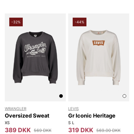
-32%
-44%
WRANGLER
LEVIS
Oversized Sweat
Gr Iconic Heritage
XS
S
L
389 DKK
319 DKK
569 DKK
569.00 DKK