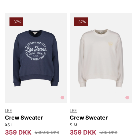
-37%
-37%
LEE
LEE
Crew Sweater
Crew Sweater
XS
L
S
M
359 DKK
359 DKK
569.00 DKK
569 DKK