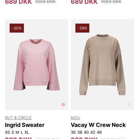
689 DKK
689 DKK
1059 DKK
1059 DKK
-30%
-39%
RUT & CIRCLE
NOU
Ingrid Sweater
Vacay W Crew Neck
XS
S
M
L
XL
36
38
40
42
46