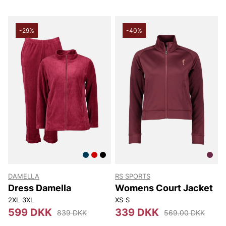
-29%
-40%
DAMELLA
RS SPORTS
Dress Damella
Womens Court Jacket
2XL
3XL
XS
S
599 DKK
339 DKK
839 DKK
569.00 DKK