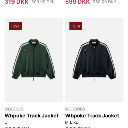
319 DKK
599 DKK
599.00 DKK
989.00 DKK
-35%
-35%
WOODBIRD
WOODBIRD
Wbpoke Track Jacket
Wbpoke Track Jacket
L
M
L
XL