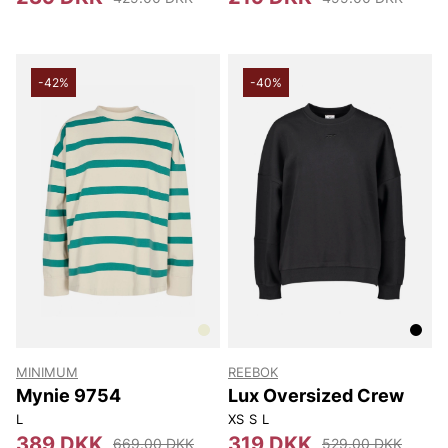
-42%
-40%
MINIMUM
REEBOK
Mynie 9754
Lux Oversized Crew
L
XS
S
L
389 DKK
319 DKK
669.00 DKK
529.00 DKK