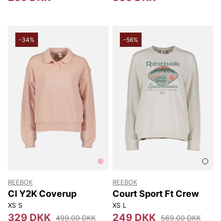
-34%
-56%
REEBOK
REEBOK
Cl Y2K Coverup
Court Sport Ft Crew
XS
S
XS
L
329 DKK
249 DKK
499.00 DKK
569.00 DKK