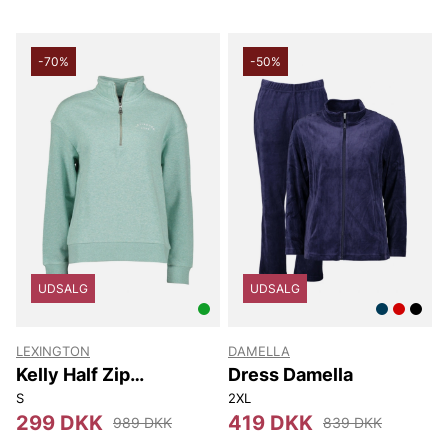
-70%
-50%
UDSALG
UDSALG
LEXINGTON
DAMELLA
Kelly Half Zip
Dress Damella
Sweatshirt
S
2XL
299 DKK
419 DKK
989 DKK
839 DKK