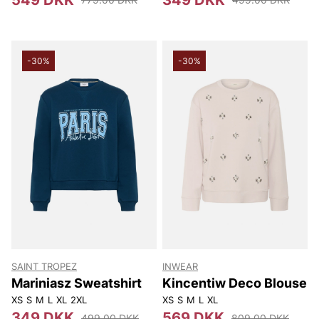
-30%
-30%
SAINT TROPEZ
INWEAR
Mariniasz Sweatshirt
Kincentiw Deco Blouse
XS
S
M
L
XL
2XL
XS
S
M
L
XL
349 DKK
569 DKK
499.00 DKK
809.00 DKK