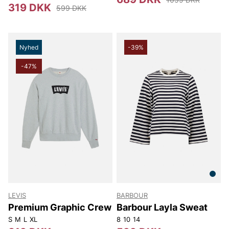
319 DKK
599 DKK
Nyhed
-39%
-47%
LEVIS
BARBOUR
Premium Graphic Crew
Barbour Layla Sweat
S
M
L
XL
8
10
14