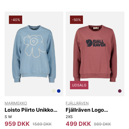
-40%
-50%
UDSALG
MARIMEKKO
FJÄLLRÄVEN
Loisto Piirto Unikko
Fjällräven Logo
Placement
Sweater W
S
M
2XS
959 DKK
499 DKK
1589 DKK
989 DKK