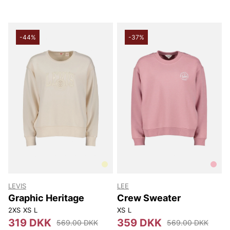
-44%
-37%
LEVIS
LEE
Graphic Heritage
Crew Sweater
2XS
XS
L
XS
L
319 DKK
359 DKK
569.00 DKK
569.00 DKK