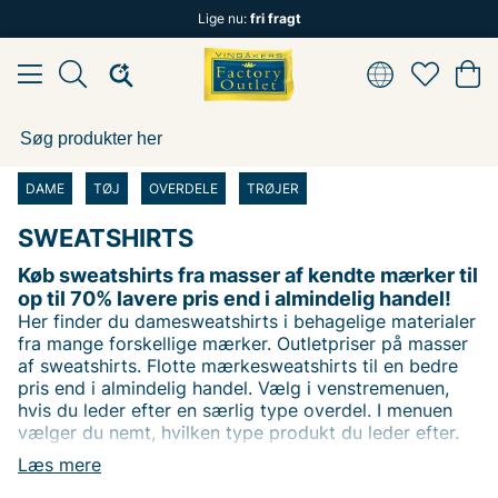
Lige nu:
fri fragt
DAME
TØJ
OVERDELE
TRØJER
SWEATSHIRTS
Køb sweatshirts fra masser af kendte mærker til
op til 70% lavere pris end i almindelig handel!
Her finder du damesweatshirts i behagelige materialer
fra mange forskellige mærker. Outletpriser på masser
af sweatshirts. Flotte mærkesweatshirts til en bedre
pris end i almindelig handel. Vælg i venstremenuen,
hvis du leder efter en særlig type overdel. I menuen
vælger du nemt, hvilken type produkt du leder efter.
Eller brug vores filter til at filtrere efter dit
Læs mere
yndlingsmærke. Du kan også filtrere efter pris for at