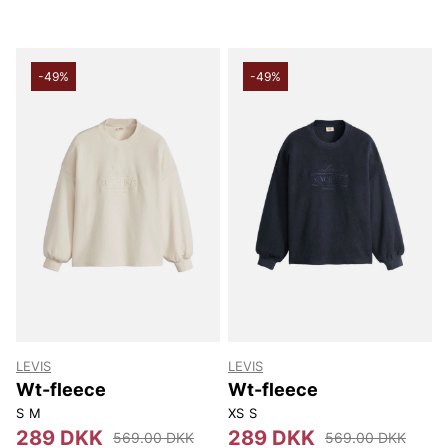
-49%
-49%
LEVIS
LEVIS
Wt-fleece
Wt-fleece
S
M
XS
S
289 DKK
289 DKK
569.00 DKK
569.00 DKK