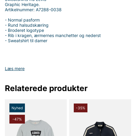
Graphic Heritage.
Artikelnummer: A7288-0038
- Normal pasform
- Rund halsudskæring
- Broderet logotype
- Rib i kragen, ærmernes manchetter og nederst
- Sweatshirt til damer
Tak fordi du handler i vores webshop. Besøg også vores butik i
Læs mere
Vingåker.
Læs mere på
www.vfo.se
Relaterede produkter
Nyhed
-35%
-47%