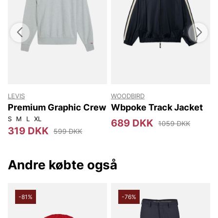
LEVIS
WOODBIRD
Premium Graphic Crew
Wbpoke Track Jacket
S
M
L
XL
1
689 DKK
1059 DKK
319 DKK
599 DKK
Andre købte også
-81%
-76%