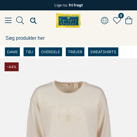
Lige nu:
fri fragt
0
DAME
TØJ
OVERDELE
TRØJER
SWEATSHIRTS
-44%