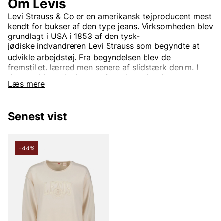
Om Levis
Levi Strauss & Co
er en
amerikansk
tøjproducent mest
kendt for bukser af den type
jeans. Virksomheden blev
grundlagt i USA i 1853 af den
tysk-
jødiske
indvandreren
Levi Strauss
som begyndte at
udvikle arbejdstøj.
Fra begyndelsen blev de
fremstillet.
lærred
men senere af slidstærk
denim. I
dag er virksomheden en af verdens største
Læs mere
tøjvirksomheder.
Virksomhedens mest kendte og veletablerede mærke
er
Levi’s
Det bruges til tøj verden rundt. Oprindeligt var
Senest vist
Levi's kun et produktnavn på de
nitforstærkede
blå
jeansene, men i dag indgår også.
jakker
trøjer
Sko
og
diverse andre beklædningsgenstande og tilbehør. Den
-44%
mest kendte jeansmodel er
501
og er blevet en stor
klassiker verden over.
Informationen er hentet fra Wikipedia.
Andre populære mærker: