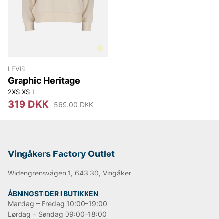
Lee
NN07
Björn Borg
Replay
Oscar Jacobson
LEVIS
Graphic Heritage
2XS
XS
L
319 DKK
569.00 DKK
Vingåkers Factory Outlet
Widengrensvägen 1, 643 30, Vingåker
ÅBNINGSTIDER I BUTIKKEN
Mandag – Fredag 10:00–19:00
Lørdag – Søndag 09:00–18:00