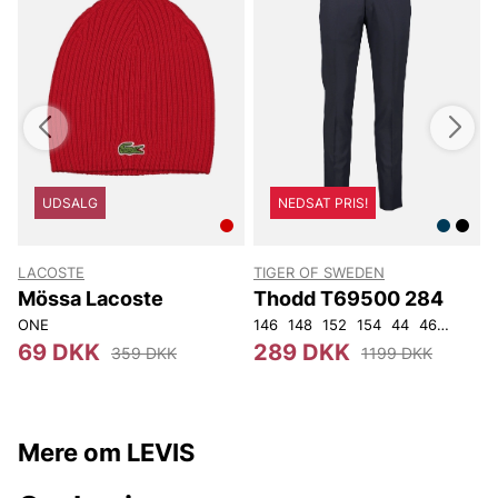
UDSALG
NEDSAT PRIS!
LACOSTE
TIGER OF SWEDEN
T
Mössa Lacoste
Thodd T69500 284
ONE
146
148
152
154
44
46
48
50
4
69 DKK
289 DKK
359 DKK
1199 DKK
Mere om LEVIS