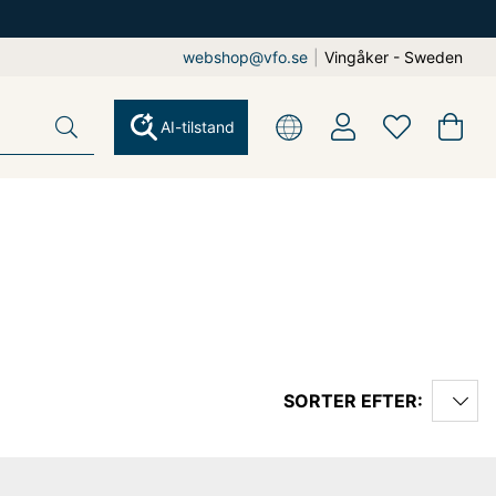
webshop@vfo.se
|
Vingåker - Sweden
AI-tilstand
SORTER EFTER: