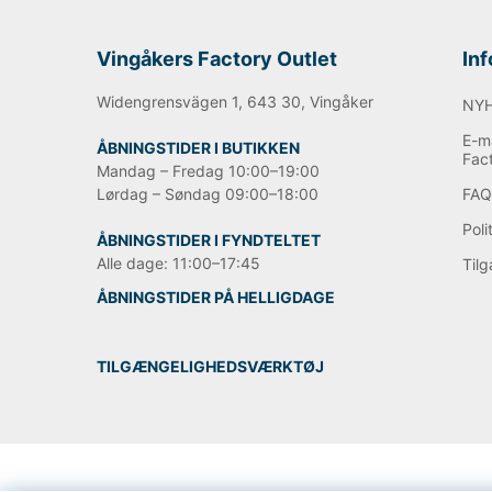
Vingåkers Factory Outlet
In
Widengrensvägen 1, 643 30, Vingåker
NY
E-ma
ÅBNINGSTIDER I BUTIKKEN
Fac
Mandag – Fredag 10:00–19:00
Lørdag – Søndag 09:00–18:00
FA
Poli
ÅBNINGSTIDER I FYNDTELTET
Alle dage: 11:00–17:45
Til
ÅBNINGSTIDER PÅ HELLIGDAGE
TILGÆNGELIGHEDSVÆRKTØJ