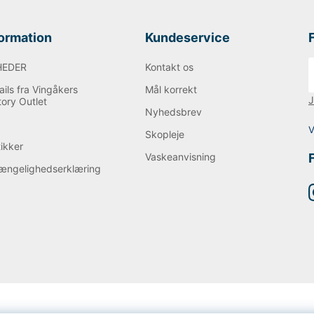
formation
Kundeservice
HEDER
Kontakt os
ils fra Vingåkers
Mål korrekt
J
tory Outlet
Nyhedsbrev
Q
V
Skopleje
tikker
Vaskeanvisning
gængelighedserklæring