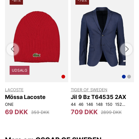
-81%
-76%
UDSALG
LACOSTE
TIGER OF SWEDEN
Mössa Lacoste
Jil 9 Bz T64535 2AX
ONE
44
46
146
148
150
152
92
96
3
69 DKK
709 DKK
359 DKK
2899 DKK