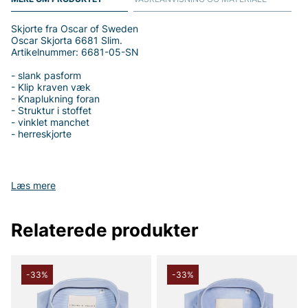
Skjorte fra Oscar of Sweden
Oscar Skjorta 6681 Slim.
Artikelnummer: 6681-05-SN
- slank pasform
- Klip kraven væk
- Knaplukning foran
- Struktur i stoffet
- vinklet manchet
- herreskjorte
Læs mere
Tak fordi du handler i vores webshop. Besøg også vores butik i
Vingåker.
Læs mere på
www.vfo.se
Relaterede produkter
-33%
-33%