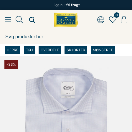
Lige nu:
fri fragt
0
HERRE
TØJ
OVERDELE
SKJORTER
MØNSTRET
-33%