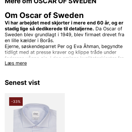
Mere om OSCAR OF SWEDEN
Om Oscar of Sweden
Vi har arbejdet med skjorter i mere end 60 år, og er
stadig lige så dedikerede til detaljerne.
Da Oscar of
Sweden blev grundlagt i 1949, blev firmaet drevet fra
en lille kælder i Borås.
Ejerne, søskendeparret Per og Eva Åhman, begyndte
tidligt med at presse kraver og klippe tråde under
faderens vågne øje. I dag sælges kvalitetsskjorter fra
Læs mere
Oscar of Sweden over hele verden, men de designes
stadig i Borås.
Vi er dedikerede til detaljerne. Hver søm, hvert
Senest vist
mønster, pasform og snit skal være helt perfekt. Vi
overlader ingen detalje til tilfældet. Det skal både ses
og mærkes, at du bærer en skjorte fra Oscar of
-33%
Sweden. Derfor lægger vi stor vægt på valget af
eksklusive tekstiler, knapper og tråd til
vævningsteknik og vask af stoffet. Med hensyn til
stoffer tilbyder vi alt fra hør til vasket denim,
chambray.