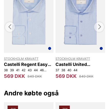
STOCKHOLM KRAVATT
STOCKHOLM KRAVATT
Castelli Regent Easy
Castelli United
Iron Reg
Kingdom Slim Fit
F
38
39
41
42
43
44
46
45
47
37
38
40
44
3
569 DKK
569 DKK
849 DKK
849 DKK
Andre købte også