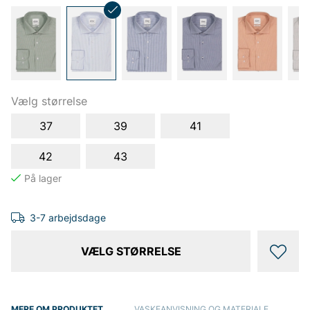
Vælg størrelse
37
39
41
42
43
3-7 arbejdsdage
VÆLG STØRRELSE
MERE OM PRODUKTET
VASKEANVISNING OG MATERIALE