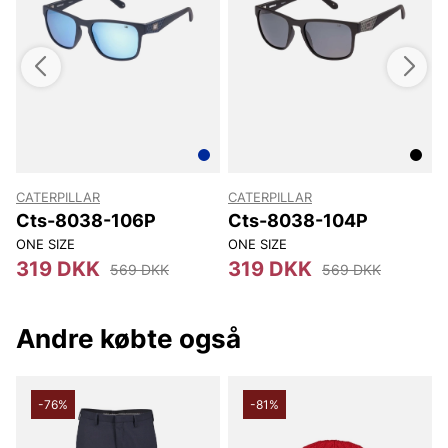
mørk ramme.
Tak fordi du handler i vores webshop. Besøg os også i vores
butik i Vingåker.
Læs mere på
www.vfo.se
CATERPILLAR
CATERPILLAR
Cts-8038-106P
Cts-8038-104P
ONE SIZE
ONE SIZE
O
319 DKK
319 DKK
569 DKK
569 DKK
Andre købte også
-76%
-81%