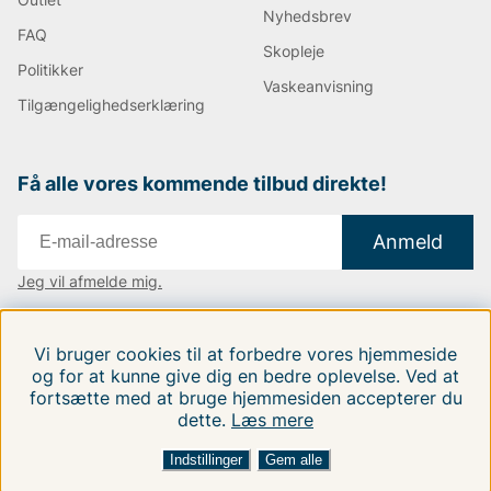
Nyhedsbrev
FAQ
Skopleje
Politikker
Vaskeanvisning
Tilgængelighedserklæring
Få alle vores kommende tilbud direkte!
Anmeld
Jeg vil afmelde mig.
Vi findes i:
Danmark
|
Finland
|
Sverige
Vi bruger cookies til at forbedre vores hjemmeside
Følg os på vores sociale medier.
og for at kunne give dig en bedre oplevelse. Ved at
fortsætte med at bruge hjemmesiden accepterer du
dette.
Læs mere
Indstillinger
Gem alle