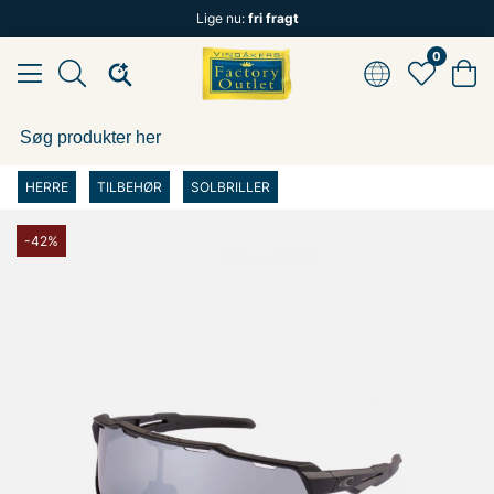
Lige nu:
fri fragt
0
HERRE
TILBEHØR
SOLBRILLER
-42%