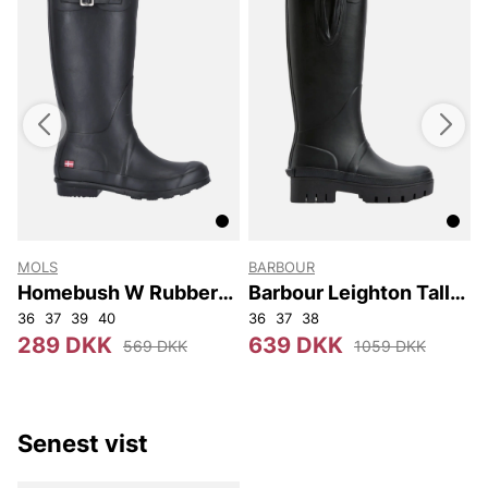
MOLS
BARBOUR
Homebush W Rubber
Barbour Leighton Tall
Boot
Welly
36
37
39
40
36
37
38
289 DKK
639 DKK
569 DKK
1059 DKK
Senest vist