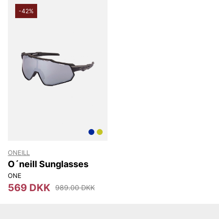
-42%
ONEILL
O´neill Sunglasses
ONE
569 DKK
989.00 DKK