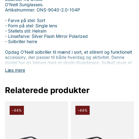
O'Neill Sunglasses.
Artikelnummer: ONS-9040-2.0-104P
- Farve på stel: Sort
- Form på stel: Single lens
- Stellets stil: Helram
- Linsefarve: Silver Flash Mirror Polarized
- Solbriller herre
Opdag O'Neill solbriller til mænd i sort, et stilrent og funktionelt
accessory, der passer til både hverdag og aktivitet. Denne
model har en helram med et single-linsedesign, hvilket giver et
slankt og moderne udtryk, samtidig med at det gør outfittet
Læs mere
rent og selvsikkert. Den sorte stel tilføjer en klassisk elegance,
der komplementerer den spejlblanke linses kølige finish.
Relaterede produkter
Linsen er Silver Flash Mirror Polarized, hvilket ikke kun ser
effektivt ud, men også giver reelle fordele i stærkt lys.
Polariserede linser reducerer blænding fra vand, veje og andre
blændende overflader, samtidig med at farverne gengives
bedre for tydeligere syn. Denne kombination af farve og
-44%
-44%
funktion giver dig bedre komfort og skarphed, når du er ude i
solen - perfekt til bilkørsel, strandaktiviteter eller friluftsliv.
Pasformen er tilpasset mænd og tilbyder en behagelig brug i
længere perioder. Denne model fra O'Neill forener sporty