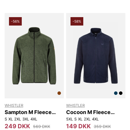
-56%
-58%
WHISTLER
WHISTLER
Sampton M Fleece
Cocoon M Fleece
Jacket.
Jacket
S
XL
2XL
3XL
4XL
5XL
S
XL
2XL
4XL
249 DKK
149 DKK
569 DKK
359 DKK