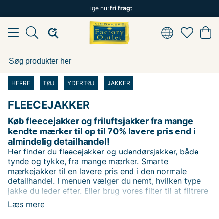
Lige nu:
fri fragt
HERRE
TØJ
YDERTØJ
JAKKER
FLEECEJAKKER
Køb fleecejakker og friluftsjakker fra mange
kendte mærker til op til 70% lavere pris end i
almindelig detailhandel!
Her finder du fleecejakker og udendørsjakker, både
tynde og tykke, fra mange mærker. Smarte
mærkejakker til en lavere pris end i den normale
detailhandel. I menuen vælger du nemt, hvilken type
jakke du leder efter. Eller brug vores filter til at filtrere
efter dit favoritmærke. Du kan også filtrere efter pris
Læs mere
for at finde varer til den bedste pris!