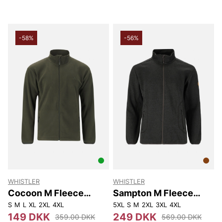
-58%
-56%
WHISTLER
WHISTLER
Cocoon M Fleece
Sampton M Fleece
Jacket.
Jacket.
S
M
L
XL
2XL
4XL
5XL
S
M
2XL
3XL
4XL
149 DKK
249 DKK
359.00 DKK
569.00 DKK