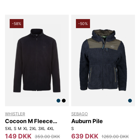
-58%
-50%
WHISTLER
SEBAGO
Cocoon M Fleece
Auburn Pile
Jacket
5XL
S
M
XL
2XL
3XL
4XL
S
149 DKK
639 DKK
359.00 DKK
1269.00 DKK