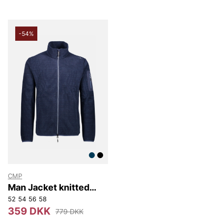
-54%
CMP
Man Jacket knitted
jaquard
52
54
56
58
359 DKK
779 DKK