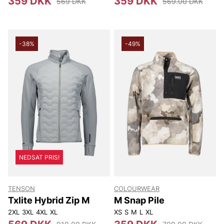
359 DKK
359 DKK
569 DKK
569.00 DKK
-38%
-49%
NEDSAT PRIS!
TENSON
COLOURWEAR
Txlite Hybrid Zip M
M Snap Pile
2XL
3XL
4XL
XL
XS
S
M
L
XL