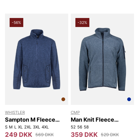
-56%
-32%
WHISTLER
CMP
Sampton M Fleece
Man Knit Fleece
Jacket.
Jacket.
S
M
L
XL
2XL
3XL
4XL
52
56
58
249 DKK
359 DKK
569 DKK
529 DKK