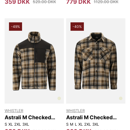
359 DKK
779 DKK
529.00 DKK
1129.00 DKK
-49%
-40%
WHISTLER
WHISTLER
Astrali M Checked
Astrali M Checked
Fleece Jacket
Fleece Shirt
S
XL
2XL
3XL
S
M
L
XL
2XL
3XL