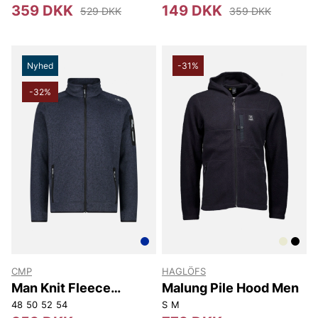
359 DKK
149 DKK
529 DKK
359 DKK
Nyhed
-31%
-32%
CMP
HAGLÖFS
Man Knit Fleece
Malung Pile Hood Men
Jacket.
48
50
52
54
S
M