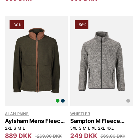
-30%
-56%
ALAN PAINE
WHISTLER
Aylsham Mens Fleece
Sampton M Fleece
Jacket
Jacket.
2XL
S
M
L
5XL
S
M
L
XL
2XL
4XL
889 DKK
249 DKK
1269.00 DKK
569.00 DKK