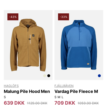
-43%
-33%
HAGLÖFS
FJÄLLRÄVEN
Malung Pile Hood Men
Vardag Pile Fleece M
S
S
M
L
639 DKK
709 DKK
1129.00 DKK
1059.00 DKK