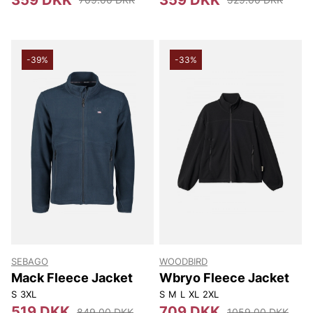
-39%
-33%
SEBAGO
WOODBIRD
Mack Fleece Jacket
Wbryo Fleece Jacket
S
3XL
S
M
L
XL
2XL
519 DKK
709 DKK
849.00 DKK
1059.00 DKK