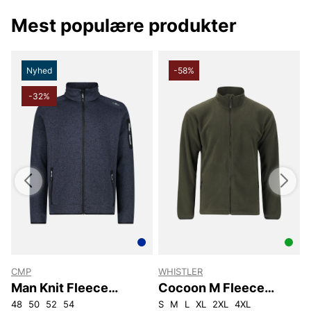
Rigtig god shopping ønsker vi hos Vingåkers Factory
Outlet AB
Mest populære produkter
Nyhed
-58%
-32%
CMP
WHISTLER
Man Knit Fleece
Cocoon M Fleece
Jacket.
Jacket.
48
50
52
54
S
M
L
XL
2XL
4XL
S