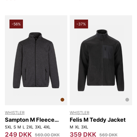
-56%
-37%
WHISTLER
WHISTLER
Sampton M Fleece
Felis M Teddy Jacket
Jacket.
5XL
S
M
L
2XL
3XL
4XL
M
XL
3XL
249 DKK
359 DKK
569.00 DKK
569 DKK