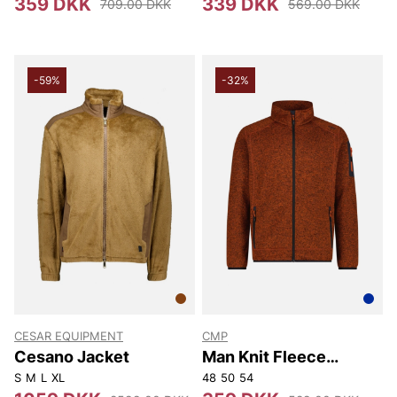
359 DKK
339 DKK
709.00 DKK
569.00 DKK
-59%
-32%
CESAR EQUIPMENT
CMP
Cesano Jacket
Man Knit Fleece
Jacket.
S
M
L
XL
48
50
54