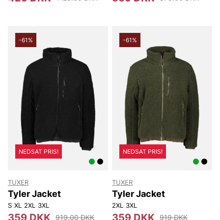
-61%
-61%
NEDSAT PRIS!
NEDSAT PRIS!
TUXER
TUXER
Tyler Jacket
Tyler Jacket
S
XL
2XL
3XL
2XL
3XL
359 DKK
359 DKK
919.00 DKK
919 DKK