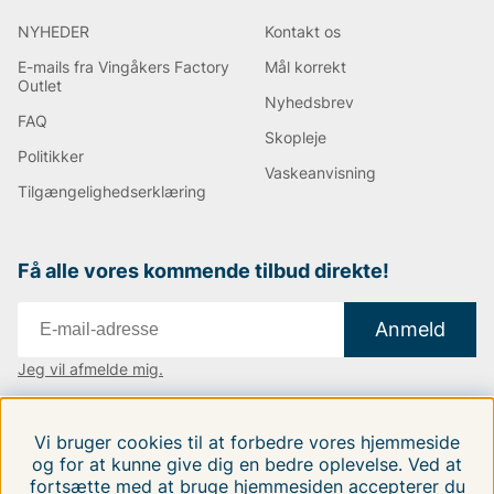
NYHEDER
Kontakt os
E-mails fra Vingåkers Factory
Mål korrekt
Outlet
Nyhedsbrev
FAQ
Skopleje
Politikker
Vaskeanvisning
Tilgængelighedserklæring
Få alle vores kommende tilbud direkte!
Anmeld
Jeg vil afmelde mig.
Vi findes i:
Danmark
|
Finland
|
Sverige
Vi bruger cookies til at forbedre vores hjemmeside
Følg os på vores sociale medier.
og for at kunne give dig en bedre oplevelse. Ved at
fortsætte med at bruge hjemmesiden accepterer du