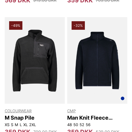
569 DKK
359 DKK
919.00 DKK
709.00 DKK
-49%
-32%
COLOURWEAR
CMP
M Snap Pile
Man Knit Fleece
Jacket.
XS
S
M
L
XL
2XL
48
50
52
56
359 DKK
359 DKK
709.00 DKK
529.00 DKK