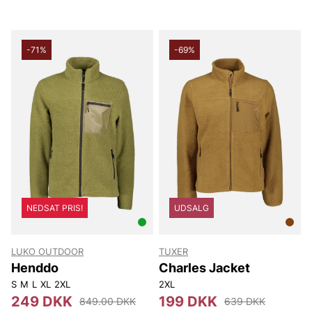
-71%
-69%
NEDSAT PRIS!
UDSALG
LUKO OUTDOOR
TUXER
Henddo
Charles Jacket
S
M
L
XL
2XL
2XL
249 DKK
199 DKK
849.00 DKK
639 DKK