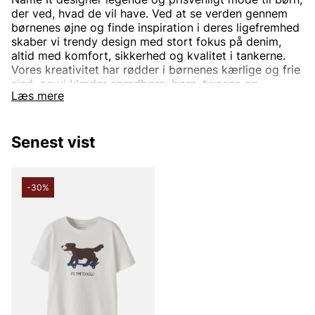
der ved, hvad de vil have. Ved at se verden gennem
børnenes øjne og finde inspiration i deres ligefremhed
skaber vi trendy design med stort fokus på denim,
altid med komfort, sikkerhed og kvalitet i tankerne.
Vores kreativitet har rødder i børnenes kærlige og frie
sind, og vi klæder spædbørn, børn, tweens og
Læs mere
teenagere til alle lejligheder og altid med stil.
NAME IT er en del af BESTSELLER og startede som
EXIT i 1986. I 1996 blev NAME IT introduceret som et
Senest vist
underbrand, og i 2008 blev EXIT omdøbt til NAME IT. I
dag er NAME IT repræsenteret på mere end 20
markeder i Europa, Asien, Nordamerika, Sydamerika
og Australien, og dækker behovene hos børn i alderen
-30%
0-16 år.
Informationen er hentet fra Nam Its hjemmeside:
https://www.nameit.com/sv-se/aboutus.html
Andre populære mærker:
Lee
NN07