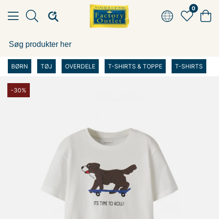
0
BØRN
TØJ
OVERDELE
T-SHIRTS & TOPPE
T-SHIRTS
-30%