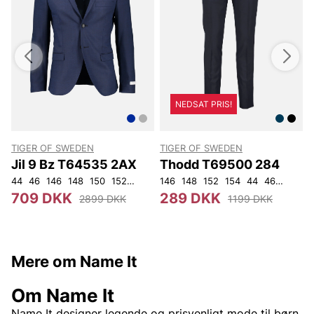
NEDSAT PRIS!
TIGER OF SWEDEN
TIGER OF SWEDEN
Jil 9 Bz T64535 2AX
Thodd T69500 284
44
46
146
148
150
152
92
96
146
100
148
104
152
108
154
44
46
48
50
709 DKK
289 DKK
2899 DKK
1199 DKK
Mere om Name It
Om Name It
Name It designer legende og prisvenligt mode til børn,