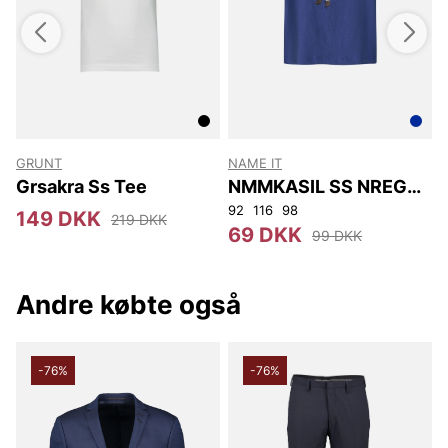
Tak fordi du handler i vores webshop. Besøg os også i vores
butik i Vingåker.
Læs mere på
www.vfo.se
GRUNT
NAME IT
Grsakra Ss Tee
NMMKASIL SS NREG
TOP PB
92
116
98
1
149 DKK
219 DKK
69 DKK
99 DKK
Andre købte også
-76%
-76%