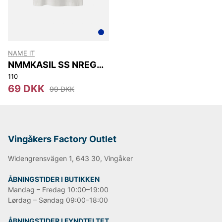
Björn Borg
Replay
Oscar Jacobson
NAME IT
NMMKASIL SS NREG
TOP PB
110
69 DKK
99 DKK
Vingåkers Factory Outlet
Widengrensvägen 1, 643 30, Vingåker
ÅBNINGSTIDER I BUTIKKEN
Mandag – Fredag 10:00–19:00
Lørdag – Søndag 09:00–18:00
ÅBNINGSTIDER I FYNDTELTET