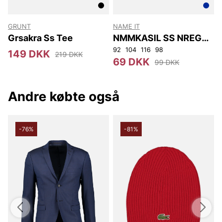
GRUNT
NAME IT
Grsakra Ss Tee
NMMKASIL SS NREG
TOP PB
92
104
116
98
1
149 DKK
219 DKK
69 DKK
99 DKK
Andre købte også
-76%
-81%