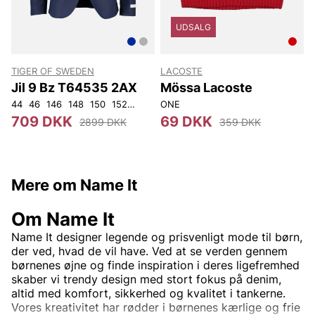
UDSALG
TIGER OF SWEDEN
LACOSTE
Jil 9 Bz T64535 2AX
Mössa Lacoste
44
46
146
148
150
152
92
96
ONE
100
104
108
3
709 DKK
69 DKK
2899 DKK
359 DKK
Mere om Name It
Om Name It
Name It designer legende og prisvenligt mode til børn,
der ved, hvad de vil have. Ved at se verden gennem
børnenes øjne og finde inspiration i deres ligefremhed
skaber vi trendy design med stort fokus på denim,
altid med komfort, sikkerhed og kvalitet i tankerne.
Vores kreativitet har rødder i børnenes kærlige og frie