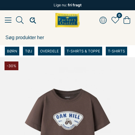
Lige nu:
fri fragt
0
BØRN
TØJ
OVERDELE
T-SHIRTS & TOPPE
T-SHIRTS
-30%