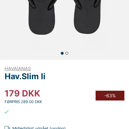
HAVAIANAS
Hav.Slim Ii
179
DKK
-63%
FØRPRIS 289.00 DKK
Midlertidigt udgået (usyling)