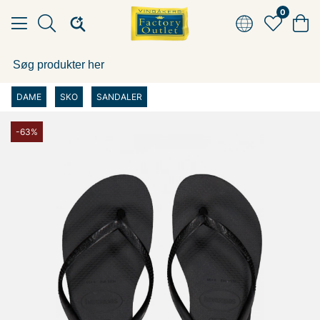
0
DAME
SKO
SANDALER
-63%