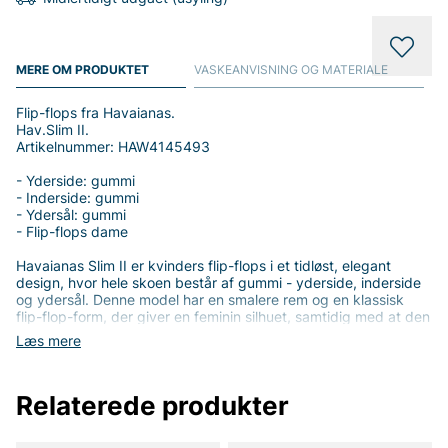
MERE OM PRODUKTET
VASKEANVISNING OG MATERIALE
Flip-flops fra Havaianas.
Hav.Slim II.
Artikelnummer: HAW4145493
- Yderside: gummi
- Inderside: gummi
- Ydersål: gummi
- Flip-flops dame
Havaianas Slim II er kvinders flip-flops i et tidløst, elegant
design, hvor hele skoen består af gummi - yderside, inderside
og ydersål. Denne model har en smalere rem og en klassisk
flip-flop-form, der giver en feminin silhuet, samtidig med at den
tilbyder en komfortabel hverdag- og sommerstil. Den helt
Læs mere
gummi-konstruktion gør skoen robust, vandafvisende og nem
at rengøre, hvilket gør den til et praktisk valg til strandliv,
poolhang eller afslappede dage i solen. Pasformen er smidig og
Relaterede produkter
komfortabel takket være den tynde, men fleksible rem, der
sidder pænt over foden uden at føles klemte, samtidig med at
tågrebet lader dig bevæge dig frit under gåture om sommeren.