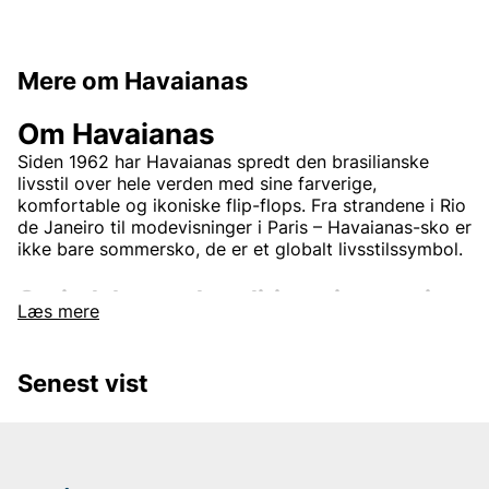
Mere om Havaianas
Om Havaianas
Siden 1962 har Havaianas spredt den brasilianske
livsstil over hele verden med sine farverige,
komfortable og ikoniske flip-flops. Fra strandene i Rio
de Janeiro til modevisninger i Paris – Havaianas-sko er
ikke bare sommersko, de er et globalt livsstilssymbol.
Oprindelse med tradition – innovation
Læs mere
i hvert skridt
Havaianas blev født i Brasilien, inspireret af de
Senest vist
traditionelle japanske zori-sandaler.
Zori
-sandalen
med remmer i stof og såler af risstrå. Ved at udskifte
risstrået med slidstærkt gummi skabte man den første
moderne flip-flopsandale – noget som stadig ses i
Havaianas' unikke risstrå-mønstrede sål.