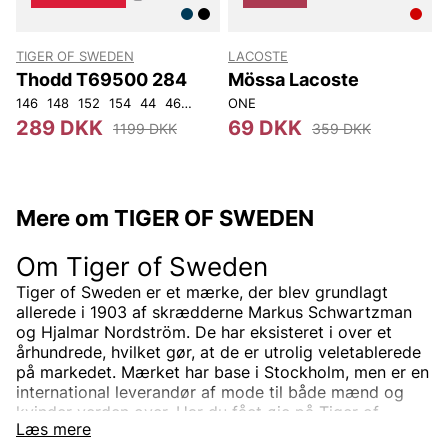
TIGER OF SWEDEN
LACOSTE
T
Thodd T69500 284
Mössa Lacoste
146
148
152
154
44
46
48
50
ONE
52
54
56
92
104
4
289 DKK
69 DKK
1199 DKK
359 DKK
Mere om TIGER OF SWEDEN
Om Tiger of Sweden
Tiger of Sweden er et mærke, der blev grundlagt
allerede i 1903 af skrædderne Markus Schwartzman
og Hjalmar Nordström. De har eksisteret i over et
århundrede, hvilket gør, at de er utrolig veletablerede
på markedet. Mærket har base i Stockholm, men er en
international leverandør af mode til både mænd og
kvinder verden over. Har du fået øje på Tiger of
Læs mere
Swedens sortiment endnu? Vi tilbyder Tiger of