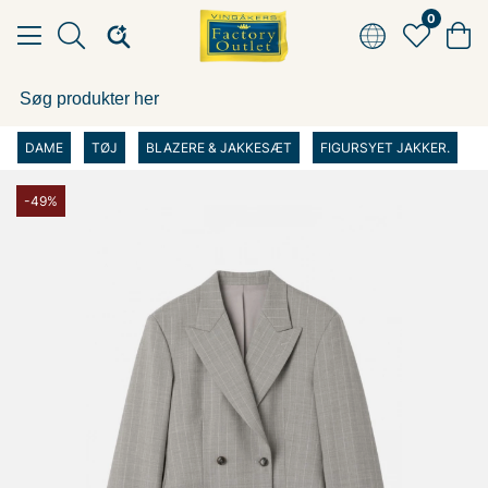
0
DAME
TØJ
BLAZERE & JAKKESÆT
FIGURSYET JAKKER.
-49%