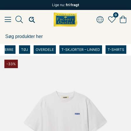
Lige nu:
fri fragt
0
HERRE
TØJ
OVERDELE
T-SKJORTER – LINNED
T-SHIRTS
-33%