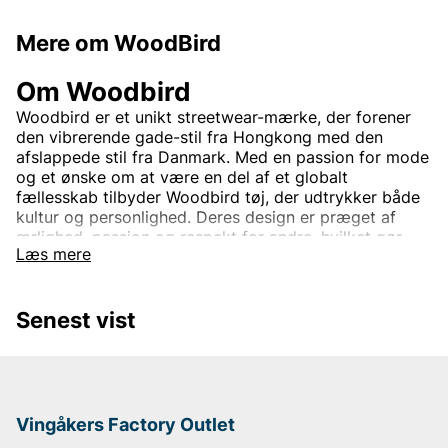
Mere om WoodBird
Om Woodbird
Woodbird er et unikt streetwear-mærke, der forener
den vibrerende gade-stil fra Hongkong med den
afslappede stil fra Danmark. Med en passion for mode
og et ønske om at være en del af et globalt
fællesskab tilbyder Woodbird tøj, der udtrykker både
kultur og personlighed. Deres design er præget af
ærlighed, passion og respekt for andre, hvilket gør
Læs mere
hvert plagg til mere end blot mode – det er en livsstil.
I Woodbirds kollektioner finder du trendy og
funktionelt tøj, der passer til en ungdommelig, street-
Senest vist
inspireret stil. Opdag Woodbird hos Vingåkers Factory
Outlet – for den moderne og passionerede
modeelsker.
Vingåkers Factory Outlet