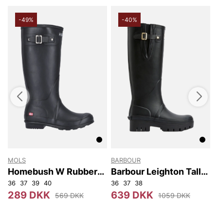
-49%
-40%
MOLS
BARBOUR
Homebush W Rubber
Barbour Leighton Tall
Boot
Welly
50
36
52
37
54
39
56
40
92
104
36
37
38
289 DKK
639 DKK
569 DKK
1059 DKK