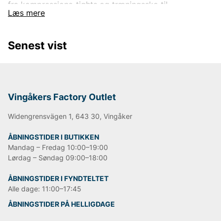
fra kompressions-tights og træningssko til
Læs mere
sportstrøjer og jakker, designet til at forbedre din
præstation uanset sport eller træningsform. Med
fokus på både stil og funktion kombinerer Under
Senest vist
Armour moderne teknologi med komfort og
holdbarhed. Uanset om du træner i fitnesscentret,
løber på løbebanen eller konkurrerer på højt niveau,
hjælper Under Armour dig med at nå nye højder.
Vingåkers Factory Outlet
Widengrensvägen 1, 643 30, Vingåker
ÅBNINGSTIDER I BUTIKKEN
Mandag – Fredag 10:00–19:00
Lørdag – Søndag 09:00–18:00
ÅBNINGSTIDER I FYNDTELTET
Alle dage: 11:00–17:45
ÅBNINGSTIDER PÅ HELLIGDAGE