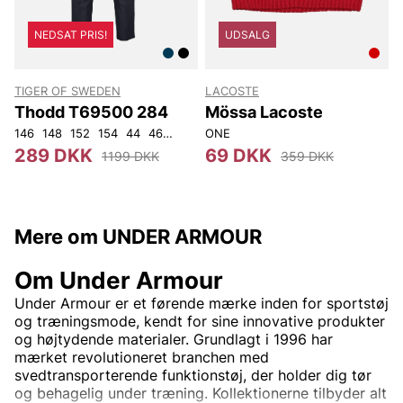
NEDSAT PRIS!
UDSALG
TIGER OF SWEDEN
LACOSTE
T
Thodd T69500 284
Mössa Lacoste
146
148
152
154
44
46
48
50
ONE
52
54
56
92
104
4
289 DKK
69 DKK
1199 DKK
359 DKK
Mere om UNDER ARMOUR
Om Under Armour
Under Armour er et førende mærke inden for sportstøj
og træningsmode, kendt for sine innovative produkter
og højtydende materialer. Grundlagt i 1996 har
mærket revolutioneret branchen med
svedtransporterende funktionstøj, der holder dig tør
og behagelig under træning. Kollektionerne tilbyder alt