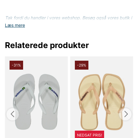
Tak fordi du handler i vores webshop. Besøg også vores butik i
Vingåker.
Læs mere på
www.vfo.se
Læs mere
Relaterede produkter
-31%
-29%
NEDSAT PRIS!