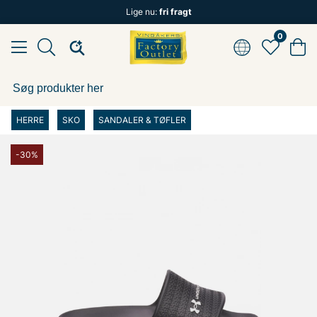
Lige nu:
fri fragt
0
HERRE
SKO
SANDALER & TØFLER
-30%