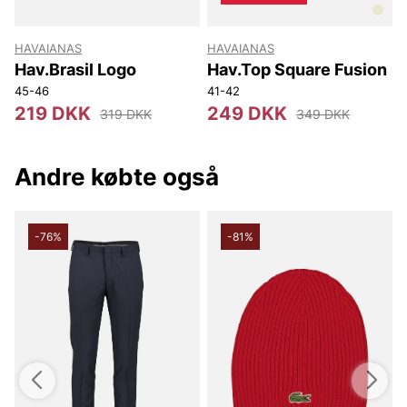
HAVAIANAS
HAVAIANAS
Hav.Brasil Logo
Hav.Top Square Fusion
45-46
41-42
219 DKK
249 DKK
319 DKK
349 DKK
Andre købte også
-76%
-81%