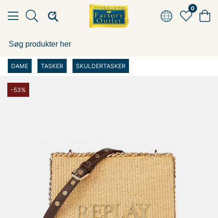
0
DAME
TASKER
SKULDERTASKER
-53%