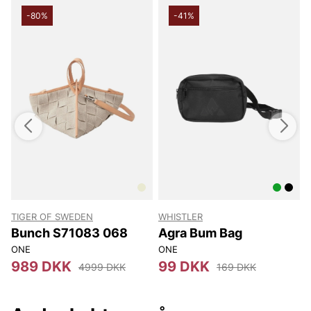
-80%
-41%
TIGER OF SWEDEN
WHISTLER
Bunch S71083 068
Agra Bum Bag
ONE
ONE
O
989 DKK
99 DKK
4999 DKK
169 DKK