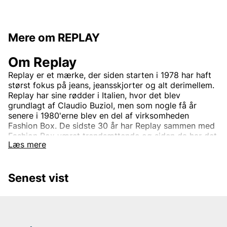
Mere om REPLAY
Om Replay
Replay er et mærke, der siden starten i 1978 har haft
størst fokus på jeans, jeansskjorter og alt derimellem.
Replay har sine rødder i Italien, hvor det blev
grundlagt af Claudio Buziol, men som nogle få år
senere i 1980'erne blev en del af virksomheden
Fashion Box. De sidste 30 år har Replay sammen med
Fashion Box været trendsættende og siden da har det
Læs mere
været helt synonymt med høj standard og god
kvalitet. Dette har med tiden gjort Replay til et
velkendt mærke, som med tiden er vokset til at blive
Senest vist
et globalt koncept, der sælges hos adskillige
forhandlere hver dag.
Virksomheden har siden starten haft tre grundpiller:
Fremragende kvalitet, karakteristisk italiensk design
og innovativ stil. Disse grundpiller har ført mærket til