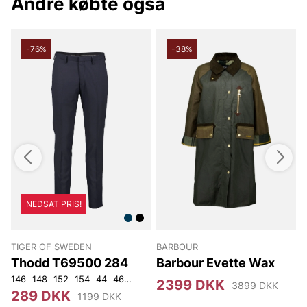
Andre købte også
-76%
-38%
NEDSAT PRIS!
TIGER OF SWEDEN
BARBOUR
Thodd T69500 284
Barbour Evette Wax
146
148
152
154
44
46
48
50
52
54
56
92
104
3
2399 DKK
3899 DKK
289 DKK
1199 DKK