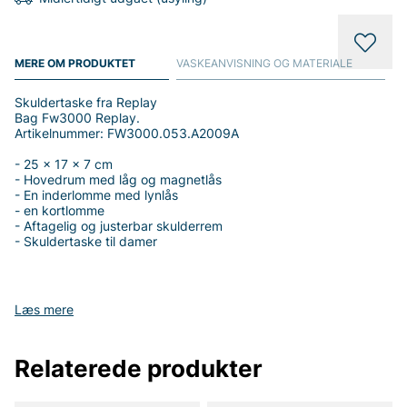
MERE OM PRODUKTET
VASKEANVISNING OG MATERIALE
Skuldertaske fra Replay
Bag Fw3000 Replay.
Artikelnummer: FW3000.053.A2009A
- 25 x 17 x 7 cm
- Hovedrum med låg og magnetlås
- En inderlomme med lynlås
- en kortlomme
- Aftagelig og justerbar skulderrem
- Skuldertaske til damer
Læs mere
Tak fordi du handler i vores webshop. Besøg også vores butik i
Vingåker.
Læs mere på
www.vfo.se
Relaterede produkter