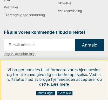
Skopleje
Politikker
Vaskeanvisning
Tilgængelighedserklæring
Få alle vores kommende tilbud direkte!
Anmeld
Jeg vil afmelde mig.
Vi findes i:
Danmark
|
Finland
|
Sverige
Vi bruger cookies til at forbedre vores hjemmeside
Følg os på vores sociale medier.
og for at kunne give dig en bedre oplevelse. Ved at
fortsætte med at bruge hjemmesiden accepterer du
dette.
Læs mere
Indstillinger
Gem alle