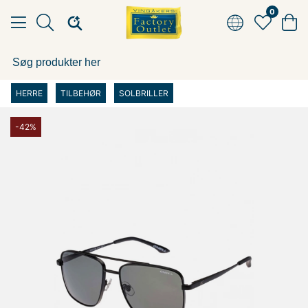
0
HERRE
TILBEHØR
SOLBRILLER
-42%