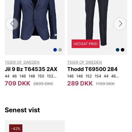
NEDSAT PRIS!
TIGER OF SWEDEN
TIGER OF SWEDEN
Jil 9 Bz T64535 2AX
Thodd T69500 284
44
46
146
148
150
152
92
96
146
100
148
104
152
108
154
44
46
48
50
709 DKK
289 DKK
2899 DKK
1199 DKK
Senest vist
-42%