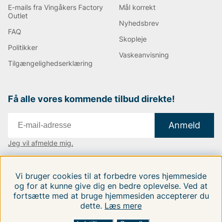
E-mails fra Vingåkers Factory
Mål korrekt
Outlet
Nyhedsbrev
FAQ
Skopleje
Politikker
Vaskeanvisning
Tilgængelighedserklæring
Få alle vores kommende tilbud direkte!
Anmeld
Jeg vil afmelde mig.
Vi findes i:
Danmark
|
Finland
|
Sverige
Vi bruger cookies til at forbedre vores hjemmeside
Følg os på vores sociale medier.
og for at kunne give dig en bedre oplevelse. Ved at
fortsætte med at bruge hjemmesiden accepterer du
dette.
Læs mere
SORTER EFTER: