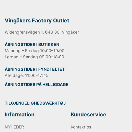
NN07
Björn Borg
Replay
Vingåkers Factory Outlet
Oscar Jacobson
Widengrensvägen 1, 643 30, Vingåker
ÅBNINGSTIDER I BUTIKKEN
Mandag – Fredag 10:00–19:00
Lørdag – Søndag 09:00–18:00
ÅBNINGSTIDER I FYNDTELTET
Alle dage: 11:00–17:45
ÅBNINGSTIDER PÅ HELLIGDAGE
TILGÆNGELIGHEDSVÆRKTØJ
Information
Kundeservice
NYHEDER
Kontakt os