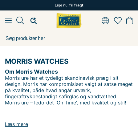
Lige nu:
fri fragt
MORRIS WATCHES
Om Morris Watches
Morris ure har et tydeligt skandinavisk præg i sit
design. Morris har kompromisløst valgt at satse meget
på kvalitet, både hvad angår urværk,
fingeraftrykbestandigt safirglas og vandtæthed.
Morris ure – ledordet 'On Time', med kvalitet og stil!
Andre populære mærker:
Læs mere
Lee