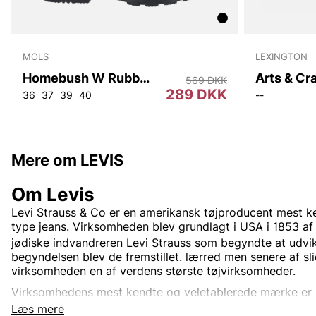
MOLS
LEXINGTON
Homebush W Rubber Boot
569 DKK
289 DKK
36
37
39
40
--
Mere om LEVIS
Om Levis
Levi Strauss & Co
er en
amerikansk
tøjproducent mest ke
type
jeans. Virksomheden blev grundlagt i USA i 1853 af
jødiske
indvandreren
Levi Strauss
som begyndte at udvikl
begyndelsen blev de fremstillet.
lærred
men senere af sl
virksomheden en af verdens største tøjvirksomheder.
Virksomhedens mest kendte og veletablerede mærke er
verden rundt. Oprindeligt var Levi's kun et produktnavn 
Læs mere