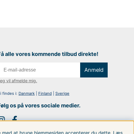
Få alle vores kommende tilbud direkte!
Anmeld
eg vil afmelde mig.
i findes i:
Danmark
|
Finland
|
Sverige
Følg os på vores sociale medier.
tte med at bruge hjemmesiden accepterer du dette.
Læs