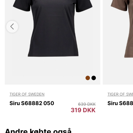
TIGER OF SWEDEN
TIGER OF S
Siru S68882 050
Siru S68
639 DKK
319 DKK
Andre købte også