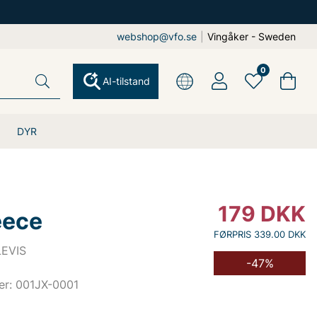
webshop@vfo.se
|
Vingåker - Sweden
0
AI-tilstand
DYR
179
DKK
eece
FØRPRIS 339.00 DKK
 LEVIS
-47%
er: 001JX-0001