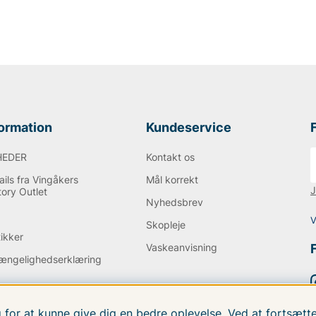
verse andre
nsmodel er
501
og er
formation
Kundeservice
HEDER
Kontakt os
ils fra Vingåkers
Mål korrekt
J
tory Outlet
Nyhedsbrev
Q
V
Skopleje
tikker
Vaskeanvisning
gængelighedserklæring
g for at kunne give dig en bedre oplevelse. Ved at fortsæ