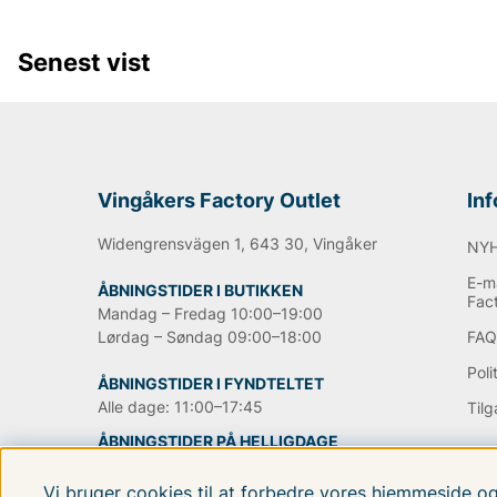
jeansene, men i dag indgår også.
jakker
trøjer
Sko
og di
beklædningsgenstande og tilbehør. Den mest kendte jea
blevet en stor klassiker verden over.
Senest vist
Informationen er hentet fra Wikipedia.
Andre populære mærker:
Vingåkers Factory Outlet
In
Lee
NN07
Widengrensvägen 1, 643 30, Vingåker
NY
Björn Borg
E-ma
Replay
ÅBNINGSTIDER I BUTIKKEN
Fac
Oscar Jacobson
Mandag – Fredag 10:00–19:00
Lørdag – Søndag 09:00–18:00
FA
Poli
ÅBNINGSTIDER I FYNDTELTET
Alle dage: 11:00–17:45
Til
ÅBNINGSTIDER PÅ HELLIGDAGE
Vi bruger cookies til at forbedre vores hjemmeside o