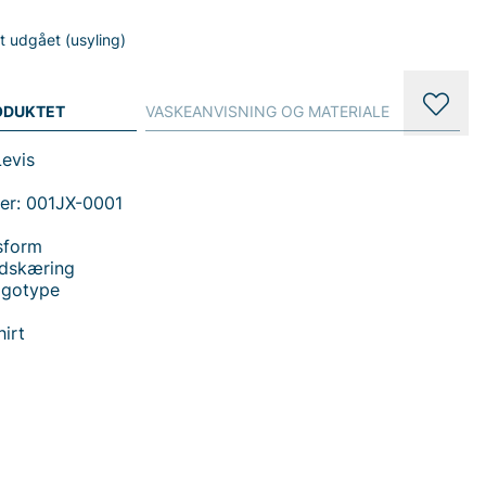
gt udgået (usyling)
ODUKTET
VASKEANVISNING OG MATERIALE
Levis
er: 001JX-0001
sform
udskæring
ogotype
irt
 handler i vores webshop. Besøg også vores butik i
s mere på
www.vfo.se