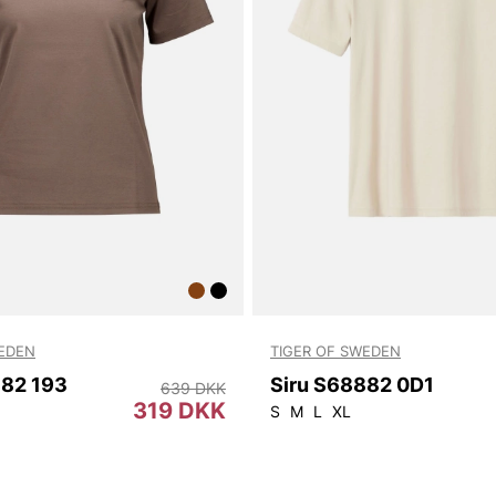
WEDEN
TIGER OF SWEDEN
882 193
Siru S68882 0D1
639 DKK
319 DKK
S
M
L
XL