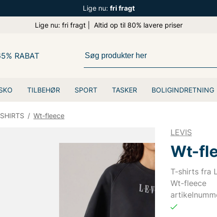
Lige nu:
fri fragt
Lige nu: fri fragt | Altid op til 80% lavere priser
65% RABAT
SKO
TILBEHØR
SPORT
TASKER
BOLIGINDRETNING
-SHIRTS
/
Wt-fleece
LEVIS
Wt-fl
T-shirts fra
Wt-fleece
artikelnumm