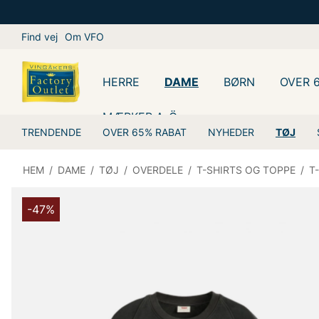
Find vej
Om VFO
HERRE
DAME
BØRN
OVER 
MÆRKER A-Ö
TRENDENDE
OVER 65% RABAT
NYHEDER
TØJ
HEM
/
DAME
/
TØJ
/
OVERDELE
/
T-SHIRTS OG TOPPE
/
T
-47%