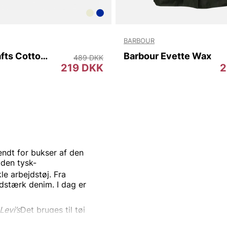
BARBOUR
Arts & Crafts Cotton Twill Pillow Cover
Barbour Evette Wax
489 DKK
219 DKK
2
ndt for bukser af den
 den
tysk-
e arbejdstøj.
Fra
idstærk
denim. I dag er
Levi’s
Det bruges til tøj
på de
nitforstærkede
blå