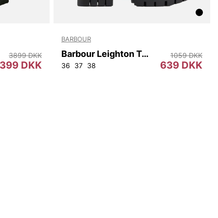
BARBOUR
Barbour Leighton Tall Welly
3899 DKK
1059 DKK
399 DKK
639 DKK
36
37
38