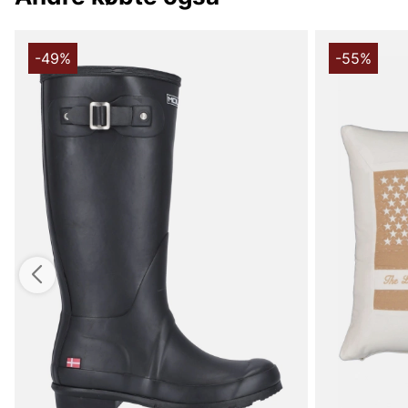
-49%
-55%