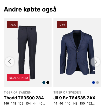
Andre købte også
-76%
-76%
NEDSAT PRIS!
TIGER OF SWEDEN
TIGER OF SWEDEN
Thodd T69500 284
Jil 9 Bz T64535 2AX
146
148
152
154
44
46
48
50
44
52
46
54
146
56
148
92
104
150
152
92
96