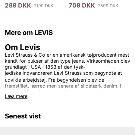
289 DKK
709 DKK
1199 DKK
2899 DKK
Mere om LEVIS
Om Levis
Levi Strauss & Co
er en
amerikansk
tøjproducent mest
kendt for bukser af den type
jeans. Virksomheden blev
grundlagt i USA i 1853 af den
tysk-
jødiske
indvandreren
Levi Strauss
som begyndte at
udvikle arbejdstøj.
Fra begyndelsen blev de
fremstillet.
lærred
men senere af slidstærk
denim. I
dag er virksomheden en af verdens største
Læs mere
tøjvirksomheder.
Virksomhedens mest kendte og veletablerede mærke
er
Levi’s
Det bruges til tøj verden rundt. Oprindeligt var
Senest vist
Levi's kun et produktnavn på de
nitforstærkede
blå
jeansene, men i dag indgår også.
jakker
trøjer
Sko
og
diverse andre beklædningsgenstande og tilbehør. Den