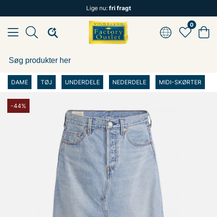
Lige nu:
fri fragt
0
DAME
TØJ
UNDERDELE
NEDERDELE
MIDI-SKØRTER
-44%