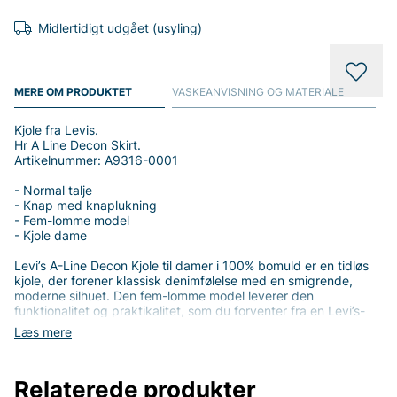
Midlertidigt udgået (usyling)
MERE OM PRODUKTET
VASKEANVISNING OG MATERIALE
Kjole fra Levis.
Hr A Line Decon Skirt.
Artikelnummer: A9316-0001
- Normal talje
- Knap med knaplukning
- Fem-lomme model
- Kjole dame
Levi’s A-Line Decon Kjole til damer i 100% bomuld er en tidløs
kjole, der forener klassisk denimfølelse med en smigrende,
moderne silhuet. Den fem-lomme model leverer den
funktionalitet og praktikalitet, som du forventer fra en Levi’s-
kreation, mens den afslappede A-line form med normal talje
Læs mere
giver en komfortabel pasform, der sidder pænt omkring
hofterne og falder blødt over benene. Den praktiske
knaplukning giver en ren, klassisk finish, der passer til både
Relaterede produkter
hverdags- og mere opklædte outfits.