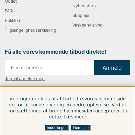
Outlet
Nyhedsbrev
FAQ
Skopleje
Politikker
Vaskeanvisning
Tilgængelighedserklæring
Få alle vores kommende tilbud direkte!
Anmeld
Jeg vil afmelde mig.
Vi findes i:
Danmark
|
Finland
|
Sverige
Vi bruger cookies til at forbedre vores hjemmeside
Følg os på vores sociale medier.
og for at kunne give dig en bedre oplevelse. Ved at
fortsætte med at bruge hjemmesiden accepterer du
dette.
Læs mere
Indstillinger
Gem alle