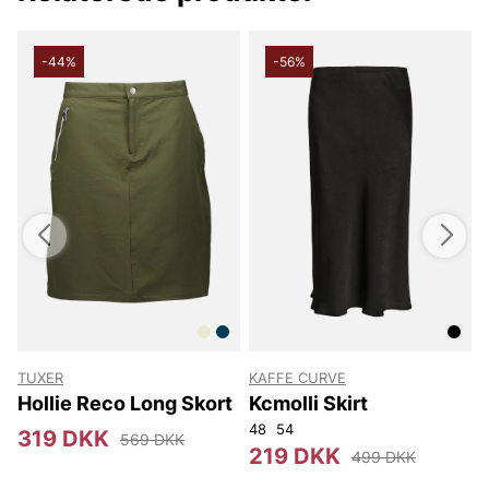
Fremstillet helt i bomuld føles kjolen naturlig mod huden og
leverer god komfort og holdbarhed til hverdag. Den lette,
jævne tekstur gør den nem at kombinere med alt fra t-shirts og
-44%
-56%
sneakers til bluser og støvletter, hvilket gør den til et alsidigt
valg i garderoben. Med sit tidløse design og pålidelige
kvalitetsoplevelse er denne kjole et klogt valg for dig, der
ønsker et fleksibelt, stilrent tøjvalg, der holder sæson efter
sæson.
Tak fordi du handler i vores webshop. Besøg os også i vores
butik i Vingåker.
Læs mere på
www.vfo.se
TUXER
KAFFE CURVE
Hollie Reco Long Skort
Kcmolli Skirt
48
54
319 DKK
569 DKK
219 DKK
499 DKK