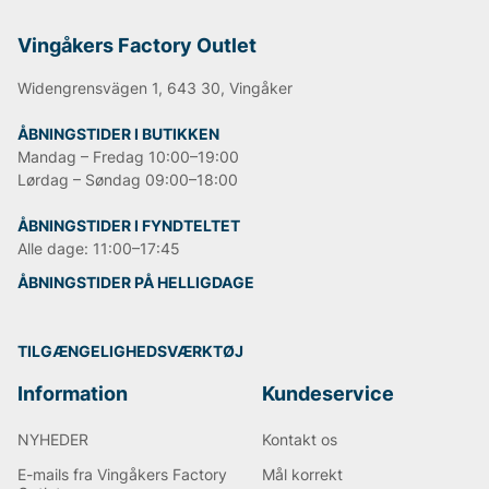
mest kendte jeansmodel er
501
og er blevet en stor
klassiker verden over.
Vingåkers Factory Outlet
Informationen er hentet fra Wikipedia.
Widengrensvägen 1, 643 30, Vingåker
ÅBNINGSTIDER I BUTIKKEN
Andre populære mærker:
Mandag – Fredag 10:00–19:00
Lørdag – Søndag 09:00–18:00
Lee
NN07
ÅBNINGSTIDER I FYNDTELTET
Björn Borg
Alle dage: 11:00–17:45
Replay
Oscar Jacobson
ÅBNINGSTIDER PÅ HELLIGDAGE
TILGÆNGELIGHEDSVÆRKTØJ
Information
Kundeservice
NYHEDER
Kontakt os
E-mails fra Vingåkers Factory
Mål korrekt