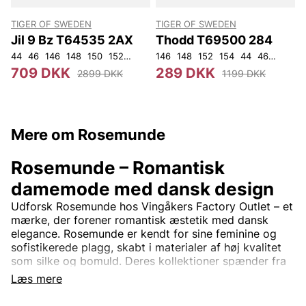
TIGER OF SWEDEN
TIGER OF SWEDEN
Jil 9 Bz T64535 2AX
Thodd T69500 284
44
46
146
148
150
152
92
96
146
100
148
104
152
108
154
44
46
48
50
709 DKK
289 DKK
2899 DKK
1199 DKK
Mere om Rosemunde
Rosemunde – Romantisk
damemode med dansk design
Udforsk Rosemunde hos Vingåkers Factory Outlet – et
mærke, der forener romantisk æstetik med dansk
elegance. Rosemunde er kendt for sine feminine og
sofistikerede plagg, skabt i materialer af høj kvalitet
som silke og bomuld. Deres kollektioner spænder fra
smukke toppe med blonde detaljer og bløde
Læs mere
cardigans til tidløse kjoler og stilrene basisplagg.