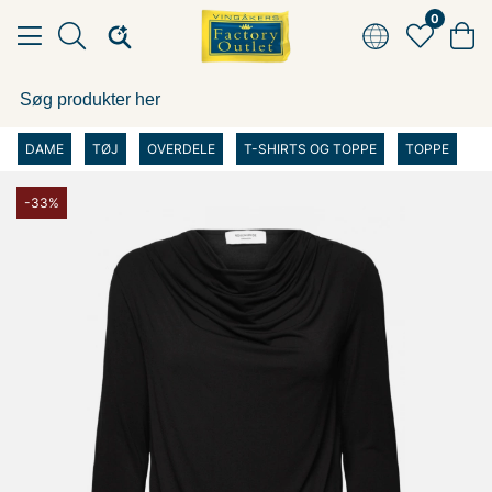
0
DAME
TØJ
OVERDELE
T-SHIRTS OG TOPPE
TOPPE
-33%