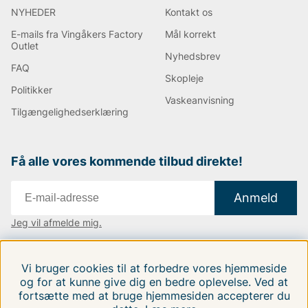
NYHEDER
Kontakt os
E-mails fra Vingåkers Factory
Mål korrekt
Outlet
Nyhedsbrev
FAQ
Skopleje
Politikker
Vaskeanvisning
Tilgængelighedserklæring
Få alle vores kommende tilbud direkte!
Anmeld
Jeg vil afmelde mig.
Vi findes i:
Danmark
|
Finland
|
Sverige
Vi bruger cookies til at forbedre vores hjemmeside
Følg os på vores sociale medier.
og for at kunne give dig en bedre oplevelse. Ved at
fortsætte med at bruge hjemmesiden accepterer du