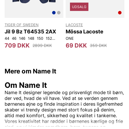
UDSALG
TIGER OF SWEDEN
LACOSTE
T
Jil 9 Bz T64535 2AX
Mössa Lacoste
44
46
146
148
150
152
92
96
ONE
100
104
108
1
709 DKK
69 DKK
2899 DKK
359 DKK
Mere om Name It
Om Name It
Name It designer legende og prisvenligt mode til børn,
der ved, hvad de vil have. Ved at se verden gennem
børnenes øjne og finde inspiration i deres ligefremhed
skaber vi trendy design med stort fokus på denim,
altid med komfort, sikkerhed og kvalitet i tankerne.
Vores kreativitet har rødder i børnenes kærlige og frie
sind, og vi klæder spædbørn, børn, tweens og