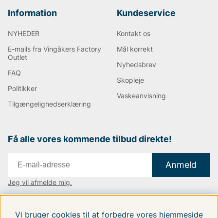
Information
Kundeservice
NYHEDER
Kontakt os
E-mails fra Vingåkers Factory
Mål korrekt
Outlet
Nyhedsbrev
FAQ
Skopleje
Politikker
Vaskeanvisning
Tilgængelighedserklæring
Få alle vores kommende tilbud direkte!
Anmeld
Jeg vil afmelde mig.
Vi findes i:
Danmark
|
Finland
|
Sverige
Vi bruger cookies til at forbedre vores hjemmeside