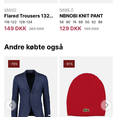
VANVO
NAME IT
N
Flared Trousers 132
NBNOBI KNIT PANT
Vanvo
116-122
128-134
56
80
74
68
50
62
86
5
149 DKK
129 DKK
289 DKK
189 DKK
Andre købte også
-76%
-81%