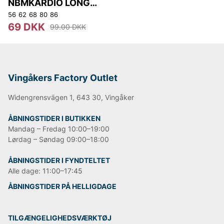
NBMKARDIO LONG
JOHN
56
62
68
80
86
69 DKK
99.00 DKK
Vingåkers Factory Outlet
Widengrensvägen 1, 643 30, Vingåker
ÅBNINGSTIDER I BUTIKKEN
Mandag – Fredag 10:00–19:00
Lørdag – Søndag 09:00–18:00
ÅBNINGSTIDER I FYNDTELTET
Alle dage: 11:00–17:45
ÅBNINGSTIDER PÅ HELLIGDAGE
TILGÆNGELIGHEDSVÆRKTØJ