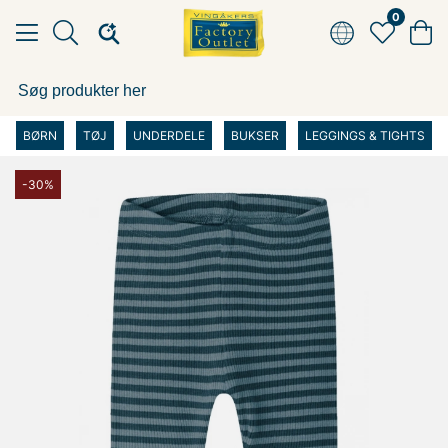
0
BØRN
TØJ
UNDERDELE
BUKSER
LEGGINGS & TIGHTS
-30%