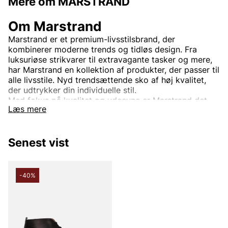
Mere om MARSTRAND
Om Marstrand
Marstrand er et premium-livsstilsbrand, der
kombinerer moderne trends og tidløs design. Fra
luksuriøse strikvarer til extravagante tasker og mere,
har Marstrand en kollektion af produkter, der passer til
alle livsstile. Nyd trendsættende sko af høj kvalitet,
der udtrykker din individuelle stil.
Med fokus på kvalitet og ydeevne er Marstrand det
Læs mere
oplagte valg for den, der søger stilfulde klæder, som
også fungerer i barske miljøer.
Senest vist
Andre populære mærker:
-40%
Lee
NN07
Björn Borg
Replay
Oscar Jacobson