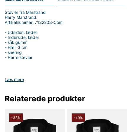
Støvler fra Marstrand
Harry Marstrand.
Artikelnummer: 7132203-Com
- Udsiden: læder
- Inderside: læder
- sål: gummi
- Hæl: 3 cm
- snøring
- Herre støvler
Læs mere
Tak fordi du handler i vores webshop. Besøg også vores butik i
Vingåker.
Læs mere på
www.vfo.se
Relaterede produkter
-33%
-49%