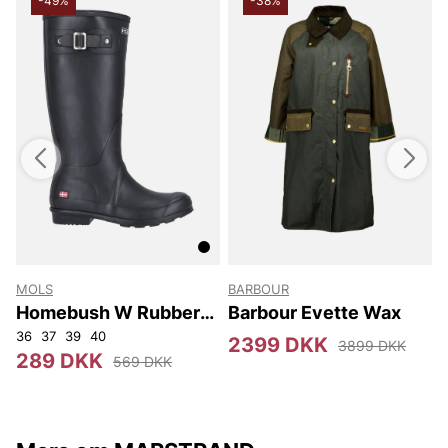
-49%
-38%
MOLS
BARBOUR
Homebush W Rubber
Barbour Evette Wax
Boot
36
37
39
40
3
2399 DKK
3899 DKK
289 DKK
569 DKK