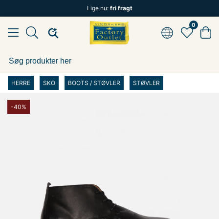
Lige nu:
fri fragt
0
HERRE
SKO
BOOTS / STØVLER
STØVLER
-40%