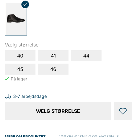
Vælg størrelse
40
41
44
45
46
3-7 arbejdsdage
VÆLG STØRRELSE
MERE OM PRODUKTET
VASKEANVISNING OG MATERIALE