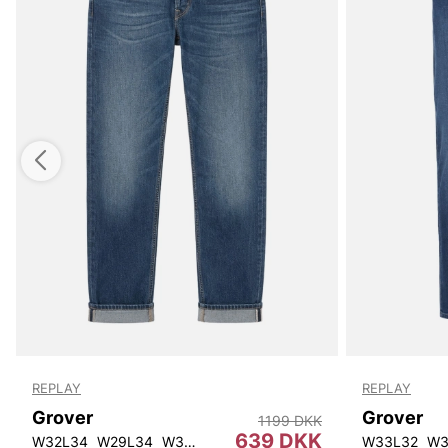
REPLAY
REPLAY
Grover
Grover
1199 DKK
639 DKK
W32L34
W29L34
W30L34
W31L32
W31L34
W32L32
W33L32
W28
W3