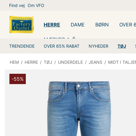
Find vej
Om VFO
HERRE
DAME
BØRN
OVER 
MÆRKER A-Ö
TRENDENDE
OVER 65% RABAT
NYHEDER
TØJ
HEM
/
HERRE
/
TØJ
/
UNDERDELE
/
JEANS
/
MIDT I TALJE
-55%