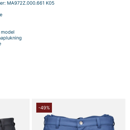
er: MA972Z.000.661 K05
je
 model
naplukning
e
r Jeans til herrer er et tidløst hverdagsjeans med normal
 ben i en straight fit, der sidder komfortabelt uden at
ose. Den klassiske femlomme model med knap og
giver et ægte jeanslook, der fungerer lige godt til
 til weekend.
 i en bæredygtig bomuldsblanding bestående af 89%
lastan og 8% elastomultiester. Den bløde
ing giver god bevægelsesfrihed, samtidig med at den
nsene med at bevare formen vask efter vask. Pasformen
-49%
alje og lige ben skaber en moderne silhuet, der passer
opstyper og let kan kombineres med t-shirt, skjorte eller
e.