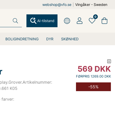
webshop@vfo.se
|
Vingåker - Sweden
0
AI-tilstand
BOLIGINDRETNING
DYR
SKØNHED
569
DKK
r
FØRPRIS 1269.00 DKK
play.Grover.Artikelnummer:
-55%
.661 K05
e farver: