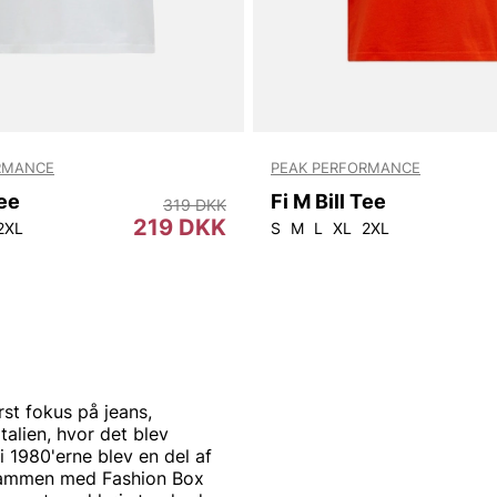
RMANCE
PEAK PERFORMANCE
Tee
Fi M Bill Tee
319 DKK
219 DKK
2XL
S
M
L
XL
2XL
rst fokus på jeans,
talien, hvor det blev
i 1980'erne blev en del af
 sammen med Fashion Box