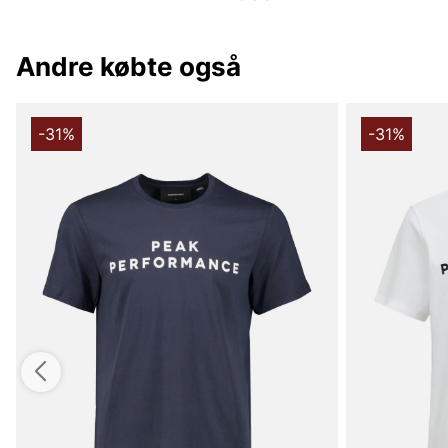
Andre købte også
-31%
-31%