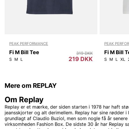
PEAK PERFORMANCE
PEAK PERFO
Fi M Bill Tee
Fi M Bill 
319 DKK
219 DKK
S
M
L
S
M
L
XL
Mere om REPLAY
Om Replay
Replay er et mærke, der siden starten i 1978 har haft stø
jeansskjorter og alt derimellem. Replay har sine rødder i I
grundlagt af Claudio Buziol, men som nogle få år senere 
virksomheden Fashion Box. De sidste 30 år har Replay