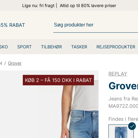
Lige nu: fri fragt | Altid op til 80% lavere priser
65% RABAT
SKO
SPORT
TILBEHØR
TASKER
REJSEPRODUKTER
N
/
Grover
REPLAY
KØB 2 – FÅ 150 DKK I RABAT
Grove
Jeans fra Re
MA972Z.000
Findes i fler