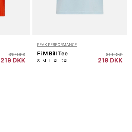
PEAK PERFORMANCE
Fi M Bill Tee
319 DKK
319 DKK
219 DKK
219 DKK
S
M
L
XL
2XL