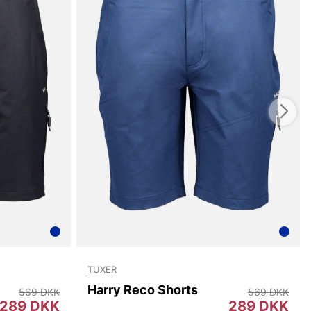
 kombinerer enkel design med praktiske detaljer og
tidløst udtryk, der holder stilen sæson efter sæson.
 er et pålideligt valg for dig, der ønsker komfort,
n stil, der fungerer i mange forskellige situationer. For
er et alsidigt jeans med god pasform og kvalitetsfølelse,
over Jeans et stærkt valg.
u handler i vores webshop. Besøg os også i vores butik i
s mere på
www.vfo.se
TUXER
Harry Reco Shorts
569 DKK
569 DKK
289 DKK
289 DKK