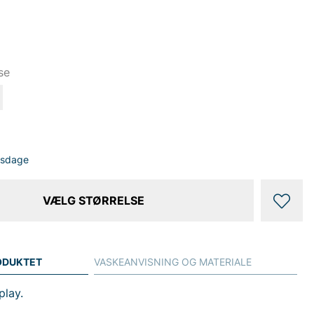
se
dsdage
VÆLG STØRRELSE
ODUKTET
VASKEANVISNING OG MATERIALE
play.