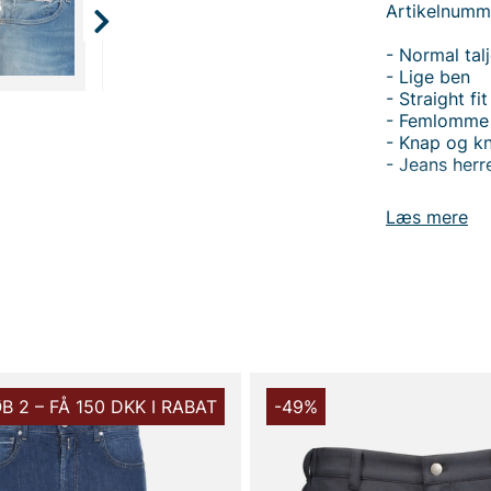
Artikelnumm
- Normal tal
- Lige ben
- Straight fit
- Femlomme
- Knap og k
- Jeans herr
Replay Grove
Læs mere
talje og lige
være for lo
knaplukning 
hverdag som
Fremstillet
bomuld, 3% e
stretchbland
hjælper jea
B 2 – FÅ 150 DKK I RABAT
-49%
med normal t
de fleste kr
en flot hoodi