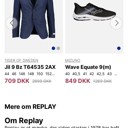
TIGER OF SWEDEN
MIZUNO
Jil 9 Bz T64535 2AX
Wave Equate 9(m)
31
44
33
46
34
146
148
150
152
92
96
40
100
40,5
104
41
108
42
42,5
43
44
44,
709 DKK
849 DKK
2899 DKK
1269 DKK
Mere om REPLAY
Om Replay
Replay er et mærke, der siden starten i 1978 har haft