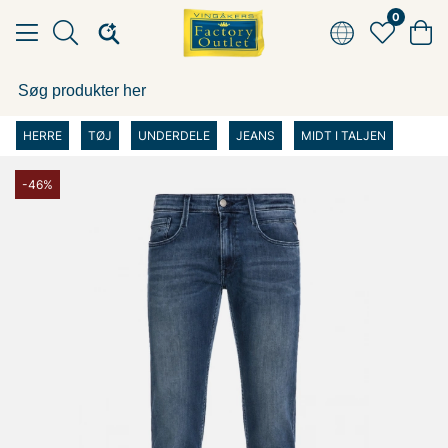
0
HERRE
TØJ
UNDERDELE
JEANS
MIDT I TALJEN
-46%