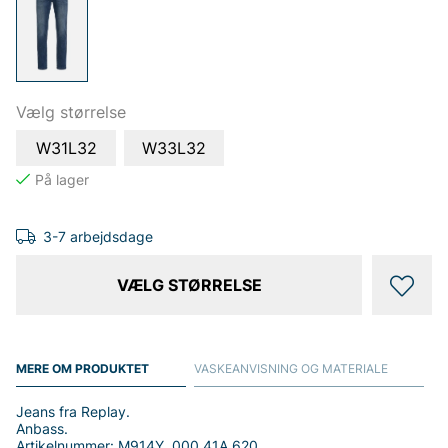
Vælg størrelse
W31L32
W33L32
3-7 arbejdsdage
VÆLG STØRRELSE
MERE OM PRODUKTET
VASKEANVISNING OG MATERIALE
Jeans fra Replay.
Anbass.
Artikelnummer: M914Y .000.41A 620