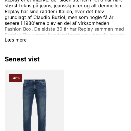
størst fokus på jeans, jeansskjorter og alt derimellem.
Replay har sine rødder i Italien, hvor det blev
grundlagt af Claudio Buziol, men som nogle få år
senere i 1980'erne blev en del af virksomheden
Fashion Box. De sidste 30 år har Replay sammen med
Fashion Box været trendsættende og siden da har det
Læs mere
været helt synonymt med høj standard og god
kvalitet. Dette har med tiden gjort Replay til et
velkendt mærke, som med tiden er vokset til at blive
Senest vist
et globalt koncept, der sælges hos adskillige
forhandlere hver dag.
Virksomheden har siden starten haft tre grundpiller:
-46%
Fremragende kvalitet, karakteristisk italiensk design
og innovativ stil. Disse grundpiller har ført mærket til
den succes, det har i dag, med sin ungdommelige og
moderne stil, der tilbyder trendy, moderigtige og
letbærbare klæder til hele familien.
Mere om Replays sortiment
Med rødder i Italien, som i mange år er blevet noget af
modeverdenens centrum, er det ikke underligt, at