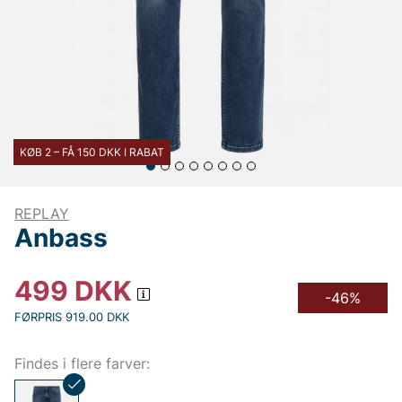
KØB 2 – FÅ 150 DKK I RABAT
REPLAY
Anbass
499
DKK
-46%
FØRPRIS 919.00 DKK
Findes i flere farver: