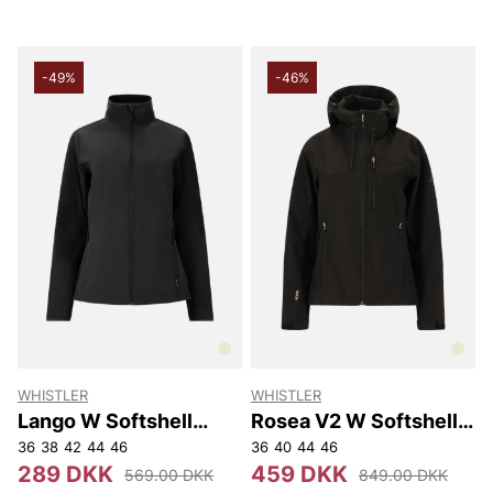
-49%
-46%
WHISTLER
WHISTLER
Lango W Softshell
Rosea V2 W Softshell
Jacket
Jacket W-Pro 8000
36
38
42
44
46
36
40
44
46
289 DKK
459 DKK
569.00 DKK
849.00 DKK