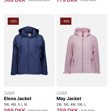
-42%
-49%
TUXER
TUXER
Elena Jacket
May Jacket
3XL
4XL
S
L
XL
2XL
3XL
4XL
5XL
L
569 DKK
359 DKK
989.00 DKK
709 DKK