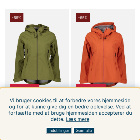
-55%
-55%
NEDSAT PRIS!
NEDSAT PRIS!
Vi bruger cookies til at forbedre vores hjemmeside
og for at kunne give dig en bedre oplevelse. Ved at
LUKO OUTDOOR
LUKO OUTDOOR
fortsætte med at bruge hjemmesiden accepterer du
Rido
Rido
dette.
Læs mere
FILTRERA EFTER
SORTER EFTER:
S
M
L
XL
S
M
L
XL
989 DKK
989 DKK
2199 DKK
2199 DKK
Indstillinger
Gem alle