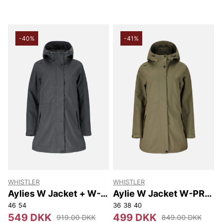
-40%
-41%
WHISTLER
WHISTLER
Aylies W Jacket + W-
Aylie W Jacket W-PRO
PRO 10000
10000
46
54
36
38
40
549 DKK
499 DKK
919.00 DKK
849.00 DKK