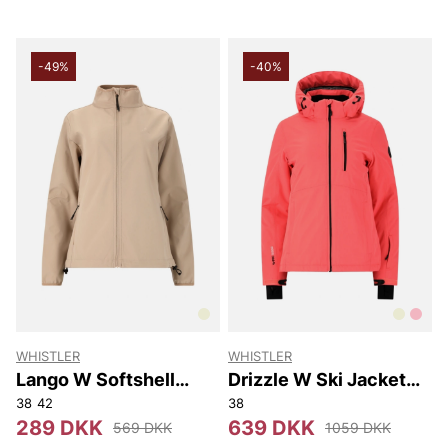
-49%
-40%
WHISTLER
WHISTLER
Lango W Softshell
Drizzle W Ski Jacket
Jacket
W-Pro 10000
38
42
38
289 DKK
639 DKK
569 DKK
1059 DKK