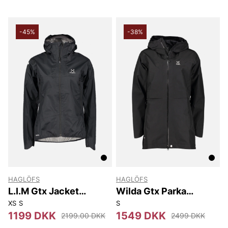
-45%
-38%
HAGLÖFS
HAGLÖFS
L.I.M Gtx Jacket
Wilda Gtx Parka
Women
Women
XS
S
S
1199 DKK
1549 DKK
2199.00 DKK
2499 DKK