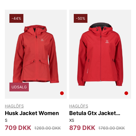
-44%
-50%
UDSALG
HAGLÖFS
HAGLÖFS
Husk Jacket Women
Betula Gtx Jacket
Women
S
XS
709 DKK
879 DKK
1269.00 DKK
1769.00 DKK