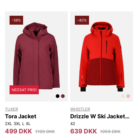
-58%
-40%
NEDSAT PRIS!
TUXER
WHISTLER
Tora Jacket
Drizzle W Ski Jacket
W-Pro 10000
2XL
3XL
L
XL
42
499 DKK
639 DKK
1199 DKK
1059 DKK