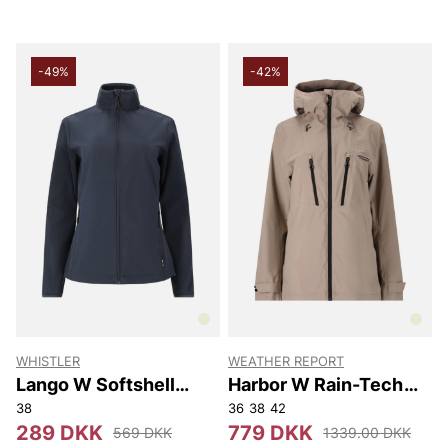
-49%
-42%
WHISTLER
WEATHER REPORT
Lango W Softshell
Harbor W Rain-Tech
Jacket
Jacket W-PRO 20000
38
36
38
42
289 DKK
779 DKK
569 DKK
1339.00 DKK