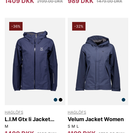
1409 DKK
989 DKK
2199.00 DKK
1479.00 DKK
-36%
-32%
HAGLÖFS
HAGLÖFS
L.I.M Gtx Ii Jacket
Velum Jacket Women
Women
M
S
M
L