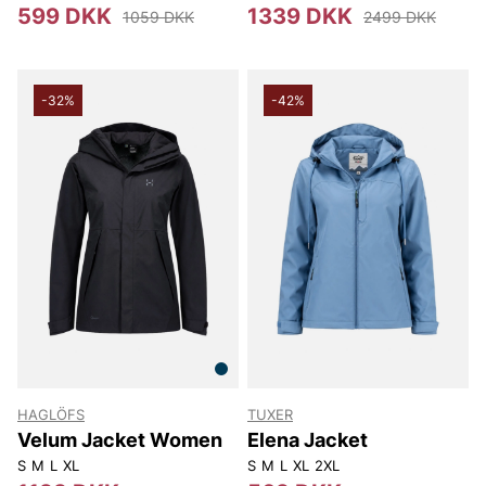
599 DKK
1339 DKK
1059 DKK
2499 DKK
-32%
-42%
HAGLÖFS
TUXER
Velum Jacket Women
Elena Jacket
S
M
L
XL
S
M
L
XL
2XL