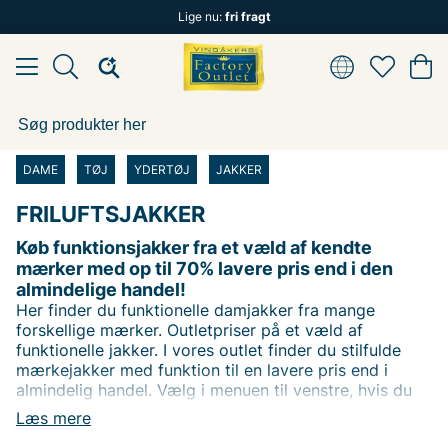
Lige nu:
fri fragt
DAME
TØJ
YDERTØJ
JAKKER
FRILUFTSJAKKER
Køb funktionsjakker fra et væld af kendte
mærker med op til 70% lavere pris end i den
almindelige handel!
Her finder du funktionelle damjakker fra mange
forskellige mærker. Outletpriser på et væld af
funktionelle jakker. I vores outlet finder du stilfulde
mærkejakker med funktion til en lavere pris end i
almindelig handel. Vælg i menuen til venstre, hvis du
leder efter en særlig type overdel. I menuen vælger du
Læs mere
nemt, hvilken type produkt du leder efter. Eller brug