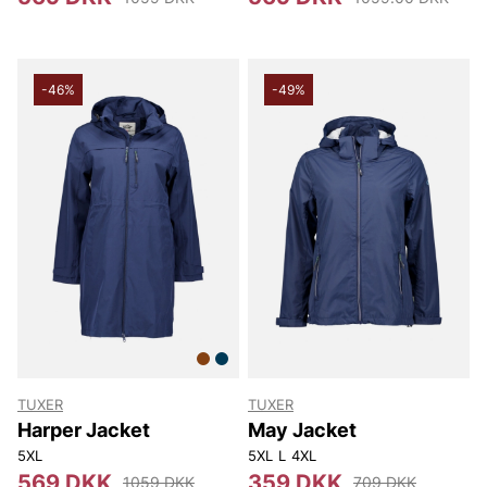
-46%
-49%
TUXER
TUXER
Harper Jacket
May Jacket
5XL
5XL
L
4XL
569 DKK
359 DKK
1059 DKK
709 DKK