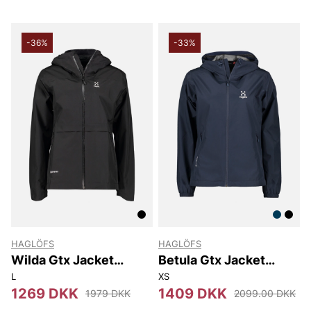
-36%
-33%
HAGLÖFS
HAGLÖFS
Wilda Gtx Jacket
Betula Gtx Jacket
Women
Women
L
XS
1269 DKK
1409 DKK
1979 DKK
2099.00 DKK