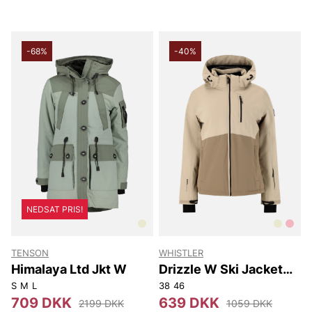
-68%
-40%
NEDSAT PRIS!
TENSON
WHISTLER
Himalaya Ltd Jkt W
Drizzle W Ski Jacket
W-Pro 10000
S
M
L
38
46
709 DKK
639 DKK
2199 DKK
1059 DKK