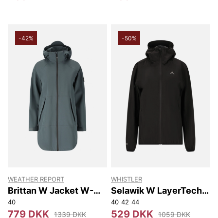
-42%
-50%
WEATHER REPORT
WHISTLER
Brittan W Jacket W-
Selawik W LayerTech
PRO 15000
Jacket W-PRO 15000
40
40
42
44
779 DKK
529 DKK
1339 DKK
1059 DKK