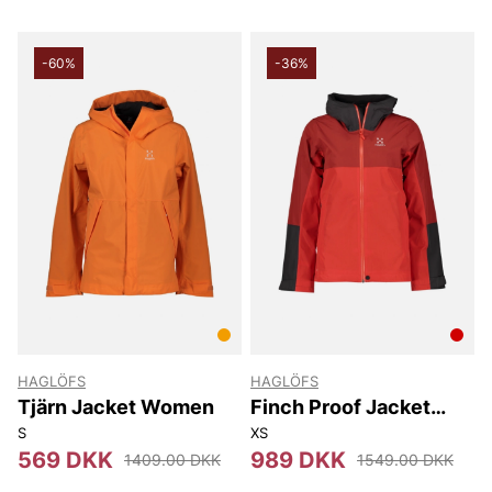
-60%
-36%
HAGLÖFS
HAGLÖFS
Tjärn Jacket Women
Finch Proof Jacket
Women
S
XS
569 DKK
989 DKK
1409.00 DKK
1549.00 DKK