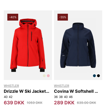
-40%
-55%
WHISTLER
WHISTLER
Drizzle W Ski Jacket
Covina W Softshell W-
W-Pro 10000
Pro 8000
40
42
36
38
40
46
639 DKK
289 DKK
1059 DKK
639.00 DKK