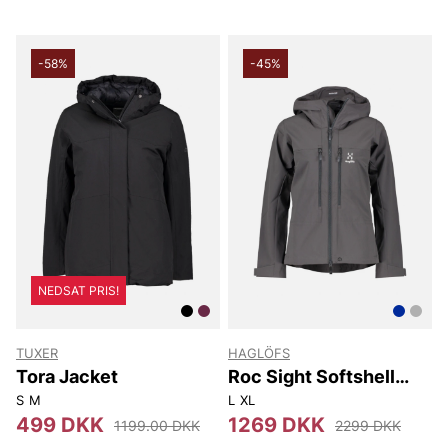
-58%
-45%
NEDSAT PRIS!
TUXER
HAGLÖFS
Tora Jacket
Roc Sight Softshell
Jacket Women
S
M
L
XL
499 DKK
1269 DKK
1199.00 DKK
2299 DKK