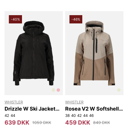
-40%
-46%
WHISTLER
WHISTLER
Drizzle W Ski Jacket
Rosea V2 W Softshell
W-Pro 10000
Jacket W-Pro 8000
42
44
38
40
42
44
46
639 DKK
459 DKK
1059 DKK
849 DKK