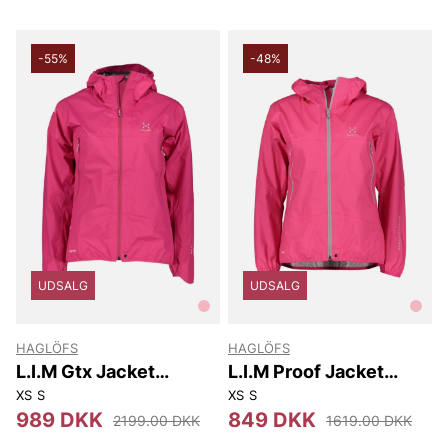
-55%
-48%
UDSALG
UDSALG
HAGLÖFS
HAGLÖFS
L.I.M Gtx Jacket
L.I.M Proof Jacket
Women.
Women
XS
S
XS
S
989 DKK
849 DKK
2199.00 DKK
1619.00 DKK