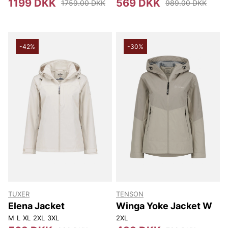
1199 DKK
569 DKK
1759.00 DKK
989.00 DKK
-42%
-30%
TUXER
TENSON
Elena Jacket
Winga Yoke Jacket W
M
L
XL
2XL
3XL
2XL