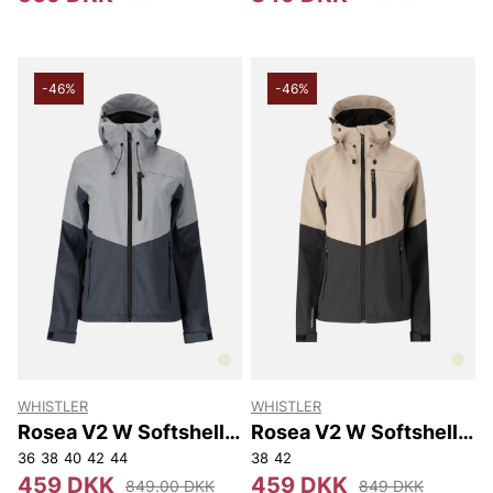
-46%
-46%
WHISTLER
WHISTLER
Rosea V2 W Softshell
Rosea V2 W Softshell
Jacket W-Pro 8000
Jacket W-Pro 8000
36
38
40
42
44
38
42
459 DKK
459 DKK
849.00 DKK
849 DKK