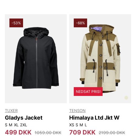
-53%
-68%
NEDSAT PRIS!
TUXER
TENSON
Gladys Jacket
Himalaya Ltd Jkt W
S
M
XL
2XL
XS
S
M
L
499 DKK
709 DKK
1059.00 DKK
2199.00 DKK