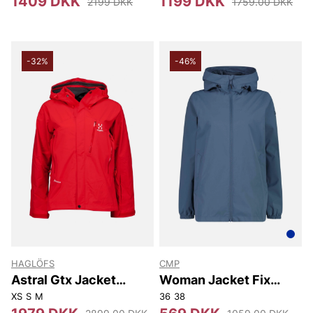
1409 DKK
1199 DKK
2199 DKK
1759.00 DKK
-32%
-46%
HAGLÖFS
CMP
Astral Gtx Jacket
Woman Jacket Fix
Women
Hood
XS
S
M
36
38