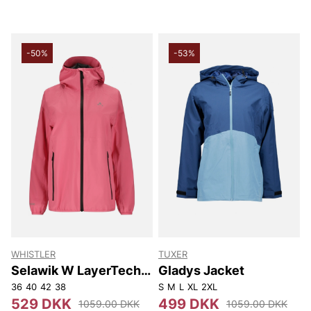
-50%
-53%
WHISTLER
TUXER
Selawik W LayerTech
Gladys Jacket
Jacket W-PRO 15000
36
40
42
38
S
M
L
XL
2XL
529 DKK
499 DKK
1059.00 DKK
1059.00 DKK