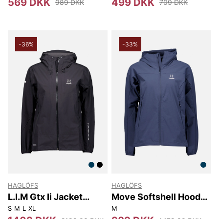
569 DKK
499 DKK
989 DKK
709 DKK
-36%
-33%
HAGLÖFS
HAGLÖFS
L.I.M Gtx Ii Jacket
Move Softshell Hood
Women
Women
S
M
L
XL
M