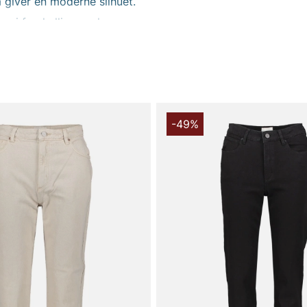
m giver en moderne silhuet.
e i forskellige vaske og
r eller mere trendy
r et afslappet, men
 til en skarp outletpris.
-49%