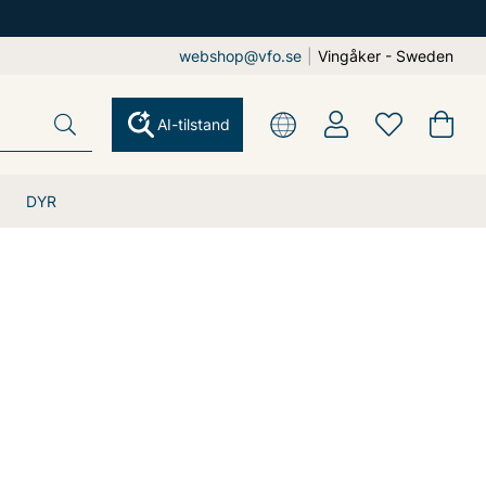
webshop@vfo.se
|
Vingåker - Sweden
AI-tilstand
DYR