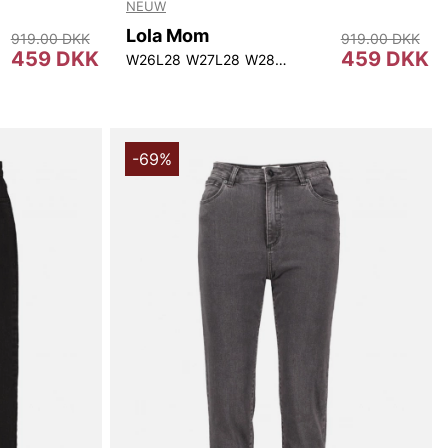
NEUW
Lola Mom
919.00 DKK
919.00 DKK
459 DKK
459 DKK
0L28
W25L30
W26L30
W26L28
W27L30
W27L28
W28L30
W28L28
W25L30
W26L30
W2
-69%