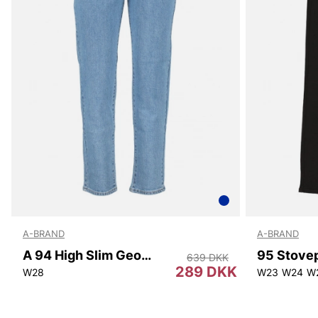
A-BRAND
A-BRAND
A 94 High Slim Georgia
95 Stovep
639 DKK
289 DKK
W28
W23
W24
W