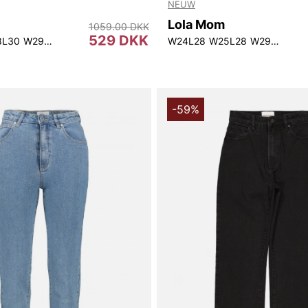
NEUW
Lola Mom
1059.00 DKK
529 DKK
0
8L30
W31L30
W29L30
W24L28
W25L28
W29L28
W3
-59%