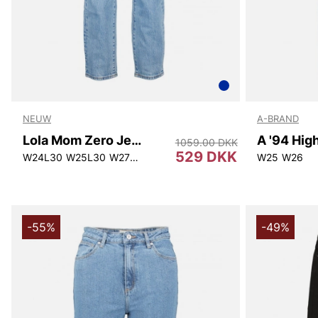
NEUW
A-BRAND
Lola Mom Zero Jemima
1059.00 DKK
529 DKK
W24L30
W25L30
W27L30
W28L30
W29L30
W30L30
W25
W26
W31L3
-55%
-49%