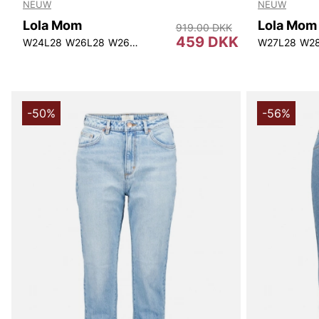
NEUW
NEUW
Lola Mom
Lola Mom
919.00 DKK
459 DKK
W24L28
W26L28
W26L30
W27L30
W28L30
W29L30
W27L28
W30L3
W2
-50%
-56%