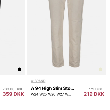
A-BRAND
A 94 High Slim Stone
709.00 DKK
779 DKK
359 DKK
219 DKK
9
W24
W25
W26
W27
W28