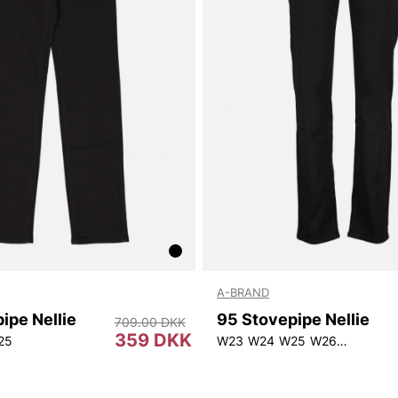
A-BRAND
ipe Nellie
95 Stovepipe Nellie
709.00 DKK
359 DKK
25
W23
W24
W25
W26
W28
W2