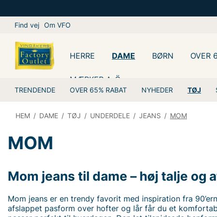
Find vej
Om VFO
HERRE
DAME
BØRN
OVER 
MÆRKER A-Ö
TRENDENDE
OVER 65% RABAT
NYHEDER
TØJ
HEM
/
DAME
/
TØJ
/
UNDERDELE
/
JEANS
/
MOM
MOM
Mom jeans til dame – høj talje og a
Mom jeans er en trendy favorit med inspiration fra 90’ern
afslappet pasform over hofter og lår får du et komfortabe