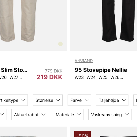
A-BRAND
A 94 High Slim Stone
95 Stovepipe Nellie
779 DKK
219 DKK
1L30
W26
W27
W32L30
W28
W23
W24
W25
W26
W28
rtikeltype
Størrelse
Farve
Taljehøjde
Aktuel rabat
Materiale
Vaskeanvisning
-50%