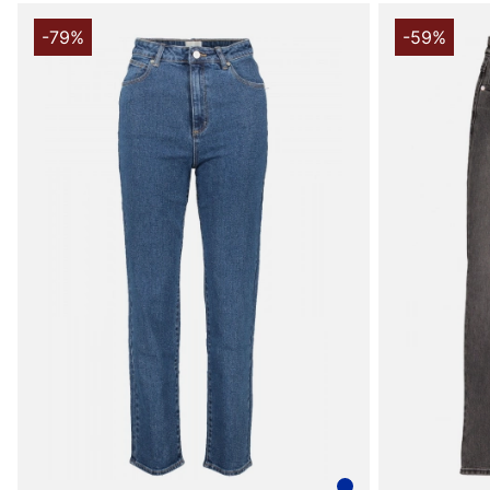
-79%
-59%