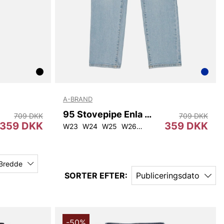
A-BRAND
95 Stovepipe Enla Rc
709 DKK
709 DKK
359 DKK
359 DKK
W29
W23
W24
W25
W26
W27
W30
Bredde
SORTER EFTER:
Publiceringsdato
-50%