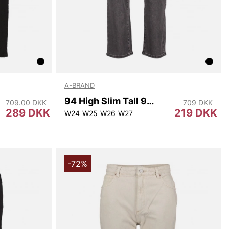
A-BRAND
94 High Slim Tall 90 Washed Black
709.00 DKK
709 DKK
289 DKK
219 DKK
W24
W25
W26
W27
-72%