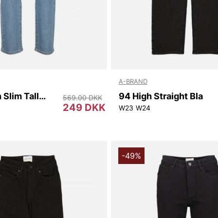
A-BRAND
A '94 High Slim Tall Georgia
94 High Straight Bla
569.00 DKK
249 DKK
0
W32L30
W24L32
W25L32
W26L32
W23
W29L32
W24
-49%