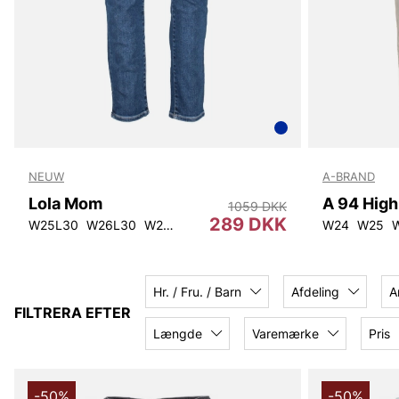
NEUW
A-BRAND
Lola Mom
1059 DKK
289 DKK
W25L30
W26L30
W27L30
W28L30
W29L30
W30L30
W24
W25
W3
Hr. / Fru. / Barn
Afdeling
A
FILTRERA EFTER
Længde
Varemærke
Pris
-50%
-50%