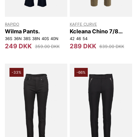
RAPIDO
KAFFE CURVE
Wilma Pants.
Kcleana Chino 7/8
Pants
36S
36N
38S
38N
40S
40N
42
46
54
249 DKK
289 DKK
359.00 DKK
639.00 DKK
-33%
-66%