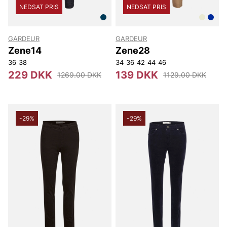
NEDSAT PRIS
NEDSAT PRIS
GARDEUR
GARDEUR
Zene14
Zene28
36
38
34
36
42
44
46
229 DKK
139 DKK
1269.00 DKK
1129.00 DKK
-29%
-29%