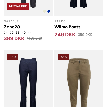
NEDSAT PRIS
GARDEUR
RAPIDO
Zene28
Wilma Pants.
34
36
38
40
44
3
249 DKK
359 DKK
389 DKK
1129 DKK
-31%
-55%