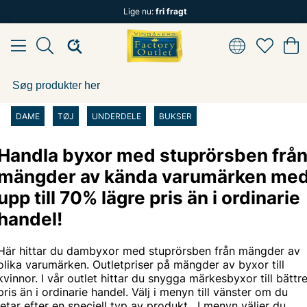
Lige nu:
fri fragt
DAME
TØJ
UNDERDELE
BUKSER
Handla byxor med stuprörsben frå
mängder av kända varumärken me
upp till 70% lägre pris än i ordinarie
handel!
Här hittar du dambyxor med stuprörsben från mängder av
olika varumärken. Outletpriser på mängder av byxor till
kvinnor. I vår outlet hittar du snygga märkesbyxor till bättr
pris än i ordinarie handel. Välj i menyn till vänster om du
letar efter en speciell typ av
produkt
. I menyn väljer du