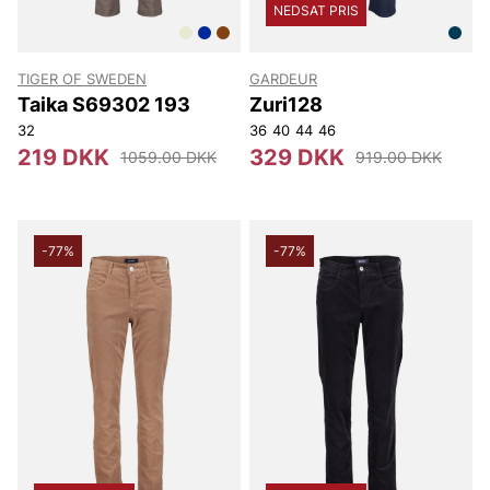
NEDSAT PRIS
TIGER OF SWEDEN
GARDEUR
Taika S69302 193
Zuri128
32
36
40
44
46
219 DKK
329 DKK
1059.00 DKK
919.00 DKK
-77%
-77%