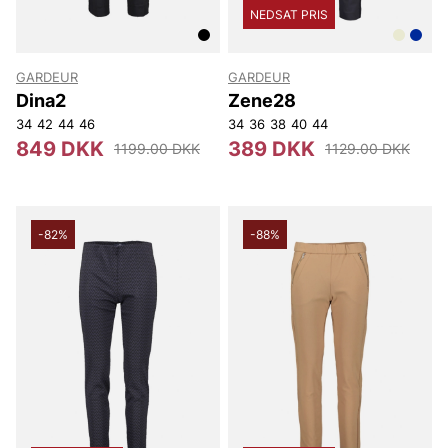
NEDSAT PRIS
GARDEUR
GARDEUR
Dina2
Zene28
34
42
44
46
34
36
38
40
44
849 DKK
389 DKK
1199.00 DKK
1129.00 DKK
-82%
-88%