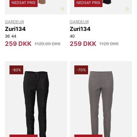
NEDSAT PRIS
NEDSAT PRIS
GARDEUR
GARDEUR
Zuri134
Zuri134
36
44
40
259 DKK
259 DKK
1129.00 DKK
1129 DKK
-83%
-70%