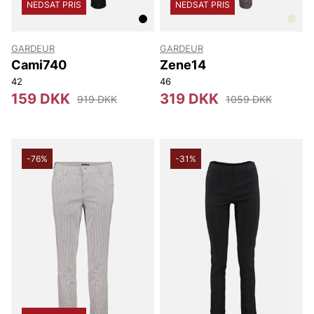
NEDSAT PRIS
NEDSAT PRIS
GARDEUR
GARDEUR
Cami740
Zene14
42
46
159 DKK
319 DKK
919 DKK
1059 DKK
-76%
-31%