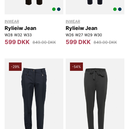
INWEAR
INWEAR
Rylieiw Jean
Rylieiw Jean
W28
W32
W33
W26
W27
W29
W30
599 DKK
599 DKK
849.00 DKK
849.00 DKK
-29%
-54%