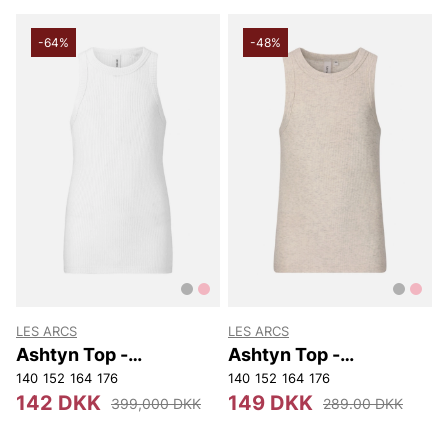
-64%
-48%
LES ARCS
LES ARCS
Ashtyn Top -
Ashtyn Top -
Youth/Girl
Youth/Girl
140
152
164
176
140
152
164
176
142 DKK
149 DKK
399,000 DKK
289.00 DKK