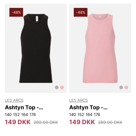
-48%
-48%
LES ARCS
LES ARCS
Ashtyn Top -
Ashtyn Top -
Youth/Girl
Youth/Girl
140
152
164
176
140
152
164
176
149 DKK
149 DKK
289.00 DKK
289.00 DKK