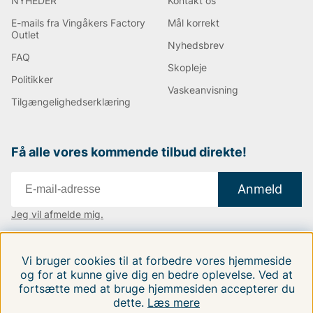
NYHEDER
Kontakt os
E-mails fra Vingåkers Factory
Mål korrekt
Outlet
Nyhedsbrev
FAQ
Skopleje
Politikker
Vaskeanvisning
Tilgængelighedserklæring
Få alle vores kommende tilbud direkte!
Anmeld
Jeg vil afmelde mig.
Vi findes i:
Danmark
|
Finland
|
Sverige
Vi bruger cookies til at forbedre vores hjemmeside
Følg os på vores sociale medier.
og for at kunne give dig en bedre oplevelse. Ved at
fortsætte med at bruge hjemmesiden accepterer du
dette.
Læs mere
FILTRERA EFTER
SORTER EFTER: