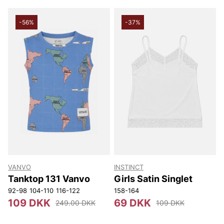
er op til 80% lavere end i almindelig handel. Udforsk
udvalget online eller besøg os i butikken og find nye
favoritter til en skarp pris.
-56%
-37%
VANVO
INSTINCT
Tanktop 131 Vanvo
Girls Satin Singlet
92-98
104-110
116-122
158-164
109 DKK
69 DKK
249.00 DKK
109 DKK