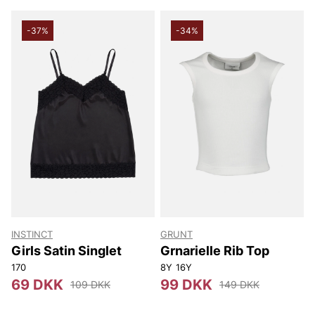
-37%
-34%
INSTINCT
GRUNT
Girls Satin Singlet
Grnarielle Rib Top
170
8Y
16Y
69 DKK
99 DKK
109 DKK
149 DKK