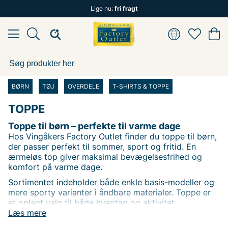
Lige nu:
fri fragt
BØRN
TØJ
OVERDELE
T-SHIRTS & TOPPE
TOPPE
Toppe til børn – perfekte til varme dage
Hos Vingåkers Factory Outlet finder du toppe til børn,
der passer perfekt til sommer, sport og fritid. En
ærmeløs top giver maksimal bevægelsesfrihed og
komfort på varme dage.
Sortimentet indeholder både enkle basis-modeller og
mere sporty varianter i åndbare materialer. Toppe er
et oplagt valg til både hverdag og aktivitet.
Læs mere
Som outlet kan vi tilbyde toppe til børn til priser, der